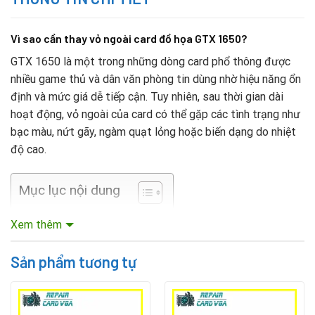
Vì sao cần thay vỏ ngoài card đồ họa GTX 1650?
GTX 1650 là một trong những dòng card phổ thông được
nhiều game thủ và dân văn phòng tin dùng nhờ hiệu năng ổn
định và mức giá dễ tiếp cận. Tuy nhiên, sau thời gian dài
hoạt động, vỏ ngoài của card có thể gặp các tình trạng như
bạc màu, nứt gãy, ngàm quạt lỏng hoặc biến dạng do nhiệt
độ cao.
Mục lục nội dung
Xem thêm
Việc vỏ ngoài xuống cấp không chỉ làm mất đi tính thẩm mỹ
mà còn ảnh hưởng đến khả năng tản nhiệt, gây nóng GPU và
Rate this product
Sản phẩm tương tự
giảm hiệu năng khi chơi game hoặc làm việc.
Thay thế vỏ
ngoài card đồ họa Vga GTX 1650
là giải pháp hợp lý, giúp
duy trì tuổi thọ của card mà không cần tốn kém chi phí mua