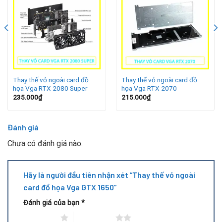
mới.
Thay thế vỏ ngoài card đồ
Thay thế vỏ ngoài card đồ
họa Vga RTX 2080 Super
họa Vga RTX 2070
235.000
₫
215.000
₫
Đánh giá
Chưa có đánh giá nào.
Lợi ích khi thay vỏ ngoài VGA GTX 1650
Thay vỏ ngoài VGA GTX 1650 mang lại nhiều lợi ích thiết
Hãy là người đầu tiên nhận xét “Thay thế vỏ ngoài
thực cho người dùng:
card đồ họa Vga GTX 1650”
Đánh giá của bạn
*
Bảo vệ linh kiện
: Vỏ mới giúp chống va đập, bụi bẩn và
độ ẩm xâm nhập vào bên trong.
1 trên 5 sao
2 trên 5 sao