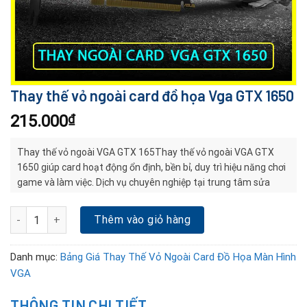
Thay thế vỏ ngoài card đồ họa Vga GTX 1650
215.000
₫
Thay thế vỏ ngoài VGA GTX 165Thay thế vỏ ngoài VGA GTX
1650 giúp card hoạt động ổn định, bền bỉ, duy trì hiệu năng chơi
game và làm việc. Dịch vụ chuyên nghiệp tại trung tâm sửa
card màn hình Đà Nẵng.0 giúp card hoạt động ổn định, bền bỉ,
duy trì hiệu năng chơi game và làm việc. Dịch vụ chuyên nghiệp
Thay thế vỏ ngoài card đồ họa Vga GTX 1650 số lượng
Thêm vào giỏ hàng
tại trung tâm sửa card màn hình Đà Nẵng.
Danh mục:
Bảng Giá Thay Thế Vỏ Ngoài Card Đồ Họa Màn Hình
VGA
THÔNG TIN CHI TIẾT