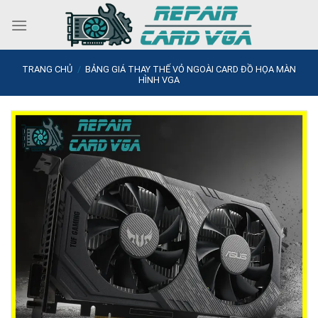
Skip
to
content
TRANG CHỦ
/
BẢNG GIÁ THAY THẾ VỎ NGOÀI CARD ĐỒ HỌA MÀN
HÌNH VGA