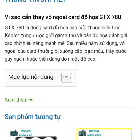
Vì sao cần thay vỏ ngoài card đồ họa GTX 780
GTX 780 là dòng card đồ họa cao cấp thuộc kiến trúc
Kepler, từng được giới game thủ và dân đồ họa đánh giá
cao nhờ hiệu năng mạnh mẽ. Sau nhiều năm sử dụng, vỏ
ngoài của card thường bị xuống cấp: bạc màu, trầy xước,
gãy ngàm hoặc biến dạng do nhiệt độ cao.
Mục lục nội dung
Nếu tiếp tục sử dụng với vỏ ngoài hư hỏng, card dễ bị bám
Xem thêm
bụi, quạt không hoạt động ổn định, tản nhiệt kém, từ đó
gây ra tình trạng quá nhiệt hoặc giảm tuổi thọ linh kiện.
Sản phẩm tương tự
Thay vỏ ngoài chính là giải pháp hiệu quả và tiết kiệm chi
phí so với việc đầu tư một chiếc card mới.