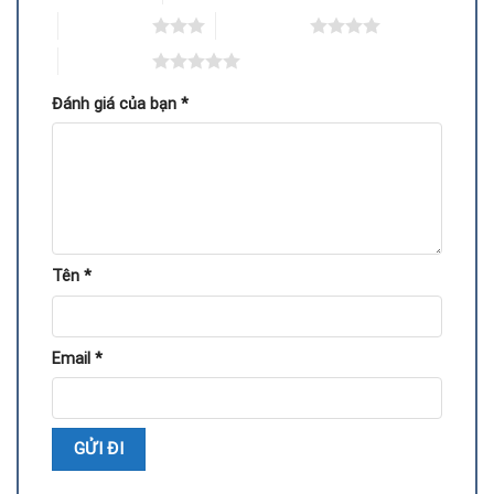
3 trên 5 sao
4 trên 5 sao
5 trên 5 sao
Đánh giá của bạn
*
GTX 770, GTX 780, GTX 780 Ti
– Các dòng cùng series,
hiệu năng mạnh nhưng vỏ nhựa thường bị giòn, bạc màu
sau nhiều năm.
Tên
*
GTX 970, GTX 980
– Dòng nâng cấp, phổ biến với dân
chơi game, cũng thường bị gãy ngàm giữ quạt.
Email
*
GTX 1050, GTX 1060
– Card tầm trung được dùng nhiều,
hay gặp tình trạng nứt hoặc lỏng vỏ sau thời gian dài.
Quy trình thay vỏ ngoài GTX 780