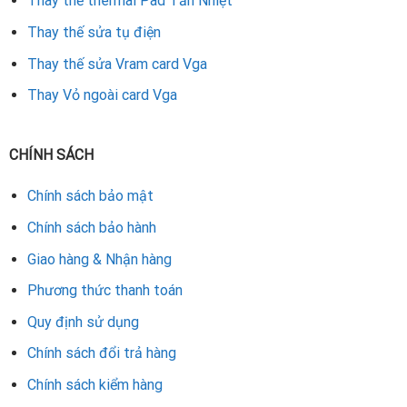
Thay thế thermal Pad Tản Nhiệt
Cần kết hợp thay vỏ và
dịch vụ sửa chữa card màn hình ở Đà
Thay thế sửa tụ điện
Nẵng
để đảm bảo hiệu quả.
Thay thế sửa Vram card Vga
Thay thế vỏ ngoài card đồ họa Vga GTX 780
là lựa chọn hợp
Thay Vỏ ngoài card Vga
lý giúp duy trì hiệu năng, cải thiện thẩm mỹ và tăng tuổi thọ
card. Đây là giải pháp tiết kiệm chi phí, đặc biệt với những ai
vẫn muốn tận dụng sức mạnh của dòng card cao cấp này.
CHÍNH SÁCH
Rate this product
Chính sách bảo mật
Chính sách bảo hành
Giao hàng & Nhận hàng
Phương thức thanh toán
Quy định sử dụng
Chính sách đổi trả hàng
Chính sách kiểm hàng