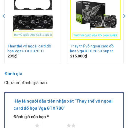
Lợi ích khi thay vỏ ngoài VGA GTX 780
Bảo vệ phần cứng:
Ngăn ngừa bụi bẩn, va chạm, hạn chế
rủi ro cho bo mạch.
Ổn định tản nhiệt:
Vỏ chắc chắn giúp quạt hoạt động
đúng hướng gió, giữ nhiệt độ ổn định khi card chạy full
load.
Thay thế vỏ ngoài card đồ
Thay thế vỏ ngoài card đồ
họa Vga RTX 3070 Ti
họa Vga RTX 2060 Super
235
₫
215.000
₫
Thẩm mỹ đẹp mắt:
Với những case PC có cửa kính, card
được “khoác áo mới” sẽ nổi bật hơn.
Đánh giá
Tiết kiệm chi phí:
Giúp tận dụng sức mạnh GTX 780 mà
Chưa có đánh giá nào.
không cần bỏ ra số tiền lớn mua card mới.
Các dòng card thường cần thay vỏ ngoài liên quan
Hãy là người đầu tiên nhận xét “Thay thế vỏ ngoài
card đồ họa Vga GTX 780”
Đánh giá của bạn
*
1 trên 5 sao
2 trên 5 sao