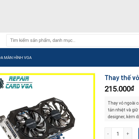
Tìm
kiếm:
ỌA MÀN HÌNH VGA
Thay thế vỏ
215.000
₫
Thay vỏ ngoài ca
tản nhiệt và giữ
designer, kèm d
Thay thế vỏ ngoà