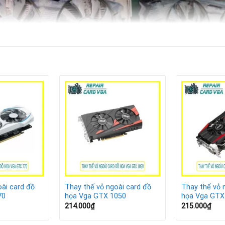
ài card đồ
Thay thế vỏ ngoài card đồ
Thay thế vỏ 
70
họa Vga GTX 1050
họa Vga GTX
 trung nổi bật của NVIDIA, từng được nhiều game thủ và dân đồ
214.000
₫
215.000
₫
cơ bản. Tuy nhiên, sau nhiều năm sử dụng, vỏ ngoài của card thư
ình tháo lắp.