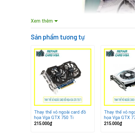
Xem thêm
Sản phẩm tương tự
Mục lục nội dung
 card đồ
Thay thế vỏ ngoài card đồ
Thay thế vỏ ngo
0
họa Vga GTX 750 Ti
họa Vga GTX 7
GTX 760 là một trong những dòng card đồ họa tầm
215.000
₫
215.000
₫
cho các tựa game online và công việc dựng hình 
biến dạng do nhiệt độ cao và va chạm trong quá tr