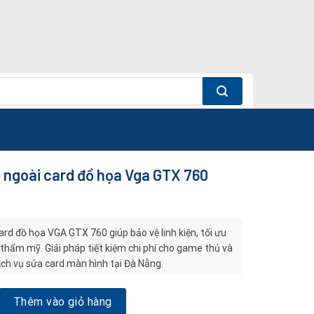
 ngoài card đồ họa Vga GTX 760
rd đồ họa VGA GTX 760 giúp bảo vệ linh kiện, tối ưu
 thẩm mỹ. Giải pháp tiết kiệm chi phí cho game thủ và
ịch vụ sửa card màn hình tại Đà Nẵng.
i card đồ họa Vga GTX 760 số lượng
Thêm vào giỏ hàng