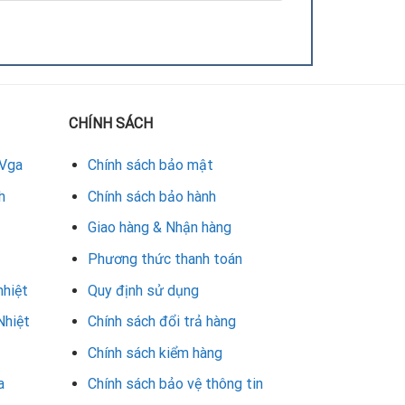
goài:
CHÍNH SÁCH
ần.
 Vga
Chính sách bảo mật
h
Chính sách bảo hành
ử dụng cao. Việc thay vỏ sẽ giúp card phục hồi
Giao hàng & Nhận hàng
Phương thức thanh toán
ến cong vênh hoặc phai màu.
nhiệt
Quy định sử dụng
Nhiệt
Chính sách đổi trả hàng
Chính sách kiểm hàng
a
Chính sách bảo vệ thông tin
g cần phải đầu tư card mới.