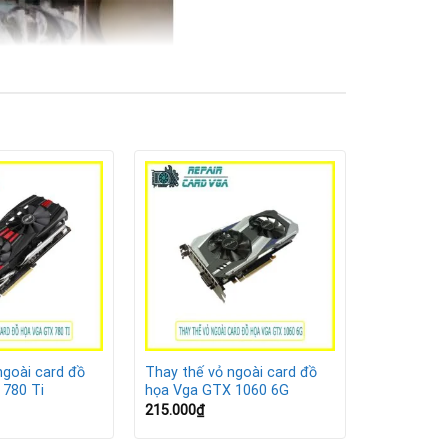
ngoài card đồ
Thay thế vỏ ngoài card đồ
 780 Ti
họa Vga GTX 1060 6G
 họa ưa chuộng nhờ hiệu năng ổn định, phù hợp
215.000
₫
ờng xuống cấp: bạc màu, trầy xước, ngàm gãy hoặc