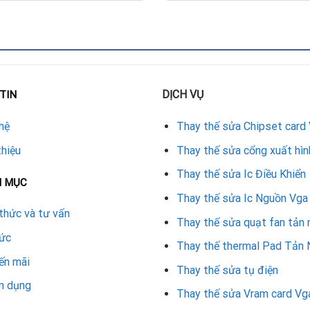
 cần thay vỏ ngoài
khúc hoặc đời gần kề cũng thường gặp tình trạng xuống cấp vỏ n
DỊCH VỤ
TIN
 giòn theo thời gian, ngàm giữ quạt dễ gãy khi tháo lắp nhiều l
hệ
Thay thế sửa Chipset card
thiệu
Thay thế sửa cổng xuất hìn
g tầm trung, card này thường bị bạc màu, xước vỏ do cường độ s
ng.
Thay thế sửa Ic Điều Khiển
N MỤC
Thay thế sửa Ic Nguồn Vga
thức và tư vấn
hi hoạt động liên tục cũng khiến vỏ chịu áp lực nhiệt, dễ dẫn đ
Thay thế sửa quạt fan tản 
tức
Thay thế thermal Pad Tản 
ến mãi
ặp hiện tượng vỏ nứt hoặc lỏng quạt sau vài năm.
Thay thế sửa tụ điện
n dụng
Thay thế sửa Vram card Vg
 người dùng kéo dài tuổi thọ, đảm bảo hiệu suất ổn định mà khôn