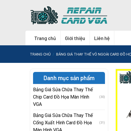
Skip
to
content
Trang chủ
Giới thiệu
Liên hệ
TRANG CHỦ
/
BẢNG GIÁ THAY THẾ VỎ NGOÀI CARD ĐỒ H
Danh mục sản phẩm
Bảng Giá Sửa Chữa Thay Thế
Chip Card Đồ Họa Màn Hình
(30)
VGA
Bảng Giá Sửa Chữa Thay Thế
Cổng Xuất Hình Card Đồ Họa
(31)
Màn Hình VGA