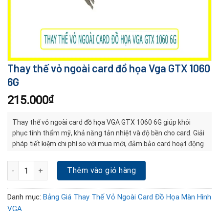
Thay thế vỏ ngoài card đồ họa Vga GTX 1060
6G
215.000
₫
Thay thế vỏ ngoài card đồ họa VGA GTX 1060 6G giúp khôi
phục tính thẩm mỹ, khả năng tản nhiệt và độ bền cho card. Giải
pháp tiết kiệm chi phí so với mua mới, đảm bảo card hoạt động
ổn định lâu dài
Thay thế vỏ ngoài card đồ họa Vga GTX 1060 6G số lượng
Thêm vào giỏ hàng
Danh mục:
Bảng Giá Thay Thế Vỏ Ngoài Card Đồ Họa Màn Hình
VGA