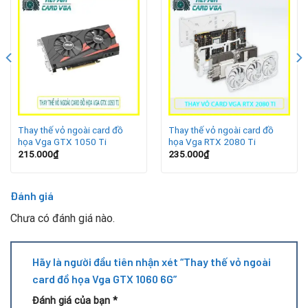
bền bỉ, tiết kiệm chi phí mà vẫn đảm bảo hiệu năng.
Lợi ích khi thay vỏ ngoài VGA GTX 1060 6G
Thay thế vỏ ngoài card đồ
Thay thế vỏ ngoài card đồ
họa Vga GTX 1050 Ti
họa Vga RTX 2080 Ti
215.000
₫
235.000
₫
Đánh giá
Chưa có đánh giá nào.
Việc thay vỏ ngoài mang lại nhiều lợi ích thiết thực:
Hãy là người đầu tiên nhận xét “Thay thế vỏ ngoài
Bảo vệ linh kiện
: Vỏ mới giúp card tránh được tác động
card đồ họa Vga GTX 1060 6G”
từ va chạm, bụi bẩn và độ ẩm.
Đánh giá của bạn
*