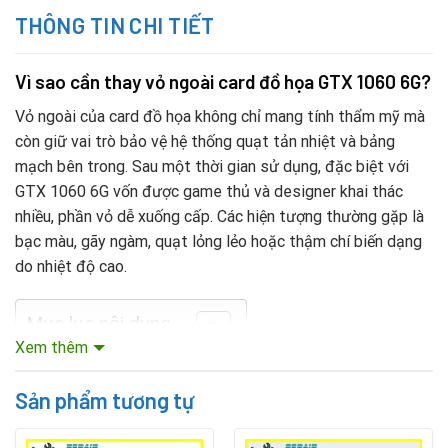
THÔNG TIN CHI TIẾT
Vì sao cần thay vỏ ngoài card đồ họa GTX 1060 6G?
Vỏ ngoài của card đồ họa không chỉ mang tính thẩm mỹ mà
còn giữ vai trò bảo vệ hệ thống quạt tản nhiệt và bảng
mạch bên trong. Sau một thời gian sử dụng, đặc biệt với
GTX 1060 6G vốn được game thủ và designer khai thác
nhiều, phần vỏ dễ xuống cấp. Các hiện tượng thường gặp là
bạc màu, gãy ngàm, quạt lỏng lẻo hoặc thậm chí biến dạng
do nhiệt độ cao.
Mục lục nội dung
Xem thêm
Nhiều người nghĩ đến việc mua card mới khi vỏ hỏng, nhưng
Sản phẩm tương tự
đây là lựa chọn tốn kém. Thực tế,
Thay thế vỏ ngoài card
đồ họa Vga GTX 1060 6G
sẽ giúp card tiếp tục hoạt động