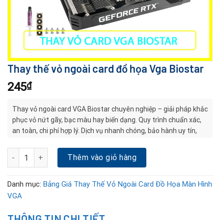
Thay thế vỏ ngoài card đồ họa Vga Biostar
245
₫
Thay vỏ ngoài card VGA Biostar chuyên nghiệp – giải pháp khắc
phục vỏ nứt gãy, bạc màu hay biến dạng. Quy trình chuẩn xác,
an toàn, chi phí hợp lý. Dịch vụ nhanh chóng, bảo hành uy tín,
giúp card bền đẹp và ổn định lâu dài.
Thay thế vỏ ngoài card đồ họa Vga Biostar số lượng
Thêm vào giỏ hàng
Danh mục:
Bảng Giá Thay Thế Vỏ Ngoài Card Đồ Họa Màn Hình
VGA
THÔNG TIN CHI TIẾT