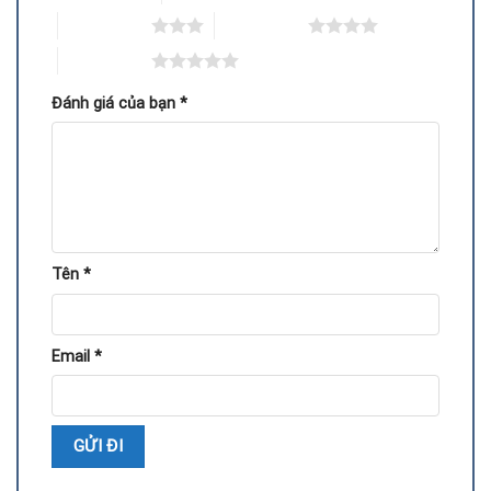
Tháo vỏ cũ cẩn thận, vệ sinh bo mạch và hệ thống tản
3 trên 5 sao
4 trên 5 sao
nhiệt.
5 trên 5 sao
Lắp vỏ mới chính xác, cố định chắc chắn bằng ốc chuyên
Đánh giá của bạn
*
dụng.
Chạy thử card để kiểm tra khả năng tản nhiệt và độ ổn
định.
Quy trình này yêu cầu kỹ thuật viên có chuyên môn, bởi bo
mạch card Biostar chứa nhiều linh kiện nhạy cảm, dễ hỏng
Tên
*
nếu thao tác sai.
Những lưu ý khi thay vỏ ngoài card Biostar
Email
*
Đảm bảo chọn vỏ thay thế tương thích với dòng card
Biostar.
Tránh sử dụng vỏ kém chất lượng, dễ gây giữ nhiệt hoặc
cong vênh.