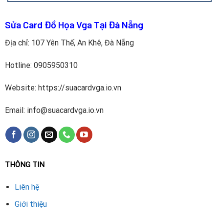
Nếu không có kỹ năng, không nên tự thay để tránh hư
hỏng bo mạch.
Sửa Card Đồ Họa Vga Tại Đà Nẵng
Nên kiểm tra chip và VRAM song song khi thay vỏ để
Địa chỉ: 107 Yên Thế, An Khê, Đà Nẵng
phát hiện sớm lỗi tiềm ẩn.
Hotline:
0905950310
Website: https://suacardvga.io.vn
Email: info@suacardvga.io.vn
THÔNG TIN
Liên hệ
Bảng giá thay thế vỏ ngoài card Biostar
Giới thiệu
DÒNG CARD VGA
CHI PHÍ THAY VỎ (THAM KHẢO)