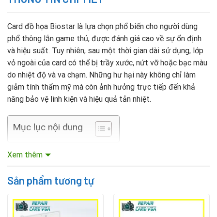
Card đồ họa Biostar là lựa chọn phổ biến cho người dùng
phổ thông lẫn game thủ, được đánh giá cao về sự ổn định
và hiệu suất. Tuy nhiên, sau một thời gian dài sử dụng, lớp
vỏ ngoài của card có thể bị trầy xước, nứt vỡ hoặc bạc màu
do nhiệt độ và va chạm. Những hư hại này không chỉ làm
giảm tính thẩm mỹ mà còn ảnh hưởng trực tiếp đến khả
năng bảo vệ linh kiện và hiệu quả tản nhiệt.
Mục lục nội dung
Xem thêm
Thay vỏ ngoài mới cho card Biostar là giải pháp tối ưu, vừa
tiết kiệm vừa hiệu quả. Nếu card gặp vấn đề nặng hơn,
Sản phẩm tương tự
người dùng có thể kết hợp sửa card VGA chuyên nghiệp Đà
Nẵng để đảm bảo card hoạt động ổn định lâu dài.
Lợi ích khi thay vỏ ngoài card Biostar