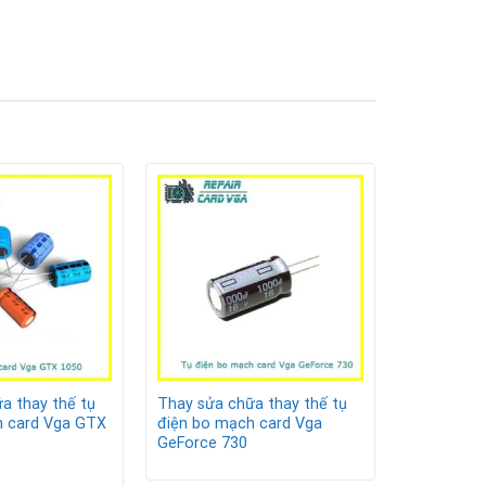
ời.
a thay thế tụ
Thay sửa chữa thay thế tụ
h card Vga GTX
điện bo mạch card Vga
GeForce 730