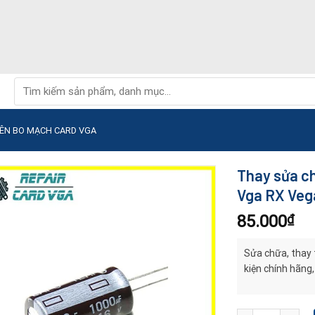
Tìm
kiếm:
RÊN BO MẠCH CARD VGA
Thay sửa ch
Vga RX Veg
85.000
₫
Sửa chữa, thay 
kiện chính hãng,