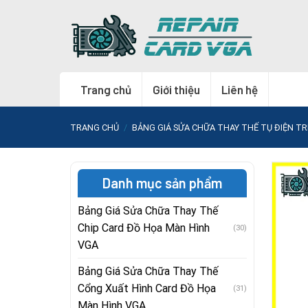
Skip
to
content
Trang chủ
Giới thiệu
Liên hệ
TRANG CHỦ
/
BẢNG GIÁ SỬA CHỮA THAY THẾ TỤ ĐIỆN T
Danh mục sản phẩm
Bảng Giá Sửa Chữa Thay Thế
Chip Card Đồ Họa Màn Hình
(30)
VGA
Bảng Giá Sửa Chữa Thay Thế
Cổng Xuất Hình Card Đồ Họa
(31)
Màn Hình VGA