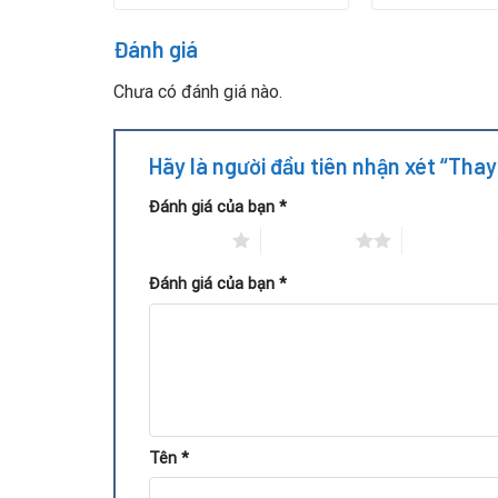
Đánh giá
Chưa có đánh giá nào.
Hãy là người đầu tiên nhận xét “Tha
Đánh giá của bạn
*
1 trên 5 sao
2 trên 5 sao
3 trên 5 sao
Đánh giá của bạn
*
Tại Repair Card Vga, quy trình thay thế tụ điện 
Kiểm tra tổng thể:
Đánh giá tình trạng card để x
Tên
*
Chẩn đoán tụ điện:
Sử dụng thiết bị đo chuyên