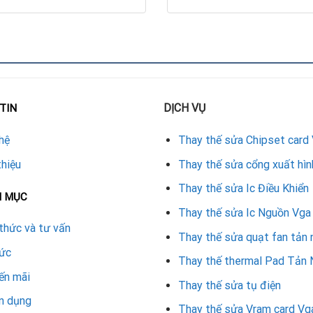
ất lượng cao, tương thích hoàn toàn.
 mềm benchmark để đảm bảo ổn định.
nh sách bảo hành rõ ràng và uy tín.
r Card Vga
DỊCH VỤ
TIN
huyên sâu về bo mạch VGA.
hệ
Thay thế sửa Chipset card
bền và tương thích.
thiệu
Thay thế sửa cổng xuất hìn
Thay thế sửa Ic Điều Khiển
N MỤC
 công việc người dùng.
Thay thế sửa Ic Nguồn Vga
ửa chữa.
thức và tư vấn
Thay thế sửa quạt fan tản 
tức
 Vega 56
Thay thế thermal Pad Tản 
ến mãi
Thay thế sửa tụ điện
ều lợi ích thiết thực:
n dụng
Thay thế sửa Vram card Vg