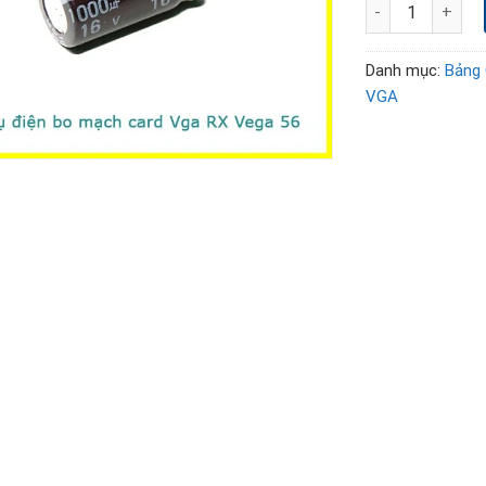
Thay sửa chữa th
Danh mục:
Bảng 
VGA