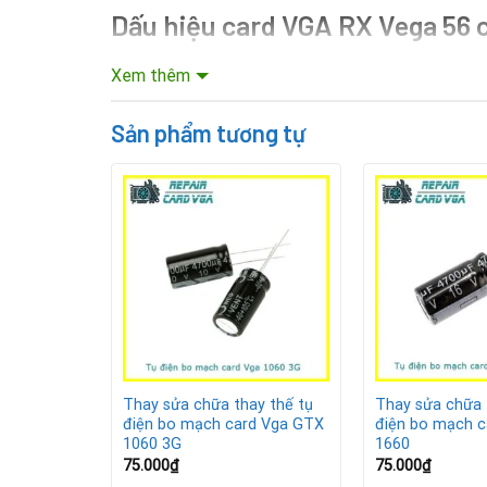
Dấu hiệu card VGA RX Vega 56 c
Bạn có thể nhận biết card đồ họa RX Vega 56 gặp
Xem thêm
Máy tính thường xuyên khởi động lại hoặc sập
Sản phẩm tương tự
Màn hình hiển thị nhiễu, giật lag hoặc sai lệch 
Card nóng bất thường ngay cả khi đã vệ sinh và
Xuất hiện sọc, vạch kẻ ngang dọc trên màn hìn
Nếu phát hiện một trong các dấu hiệu này, bạn nê
Quy trình thay sửa chữa tụ điện
y thế tụ
Thay sửa chữa thay thế tụ
Thay sửa chữa 
d Vga GTX
điện bo mạch card Vga GTX
điện bo mạch 
1060 3G
1660
75.000
₫
75.000
₫