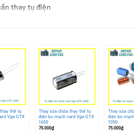
ần thay tụ điện
 sự cố tụ điện qua những dấu hiệu sau:
 nguồn khi chạy ứng dụng nặng.
màu sắc.
 thay keo tản nhiệt.
h khi card hoạt động.
n mang card đến Repair Card Vga để được kiểm tra và xử lý kịp th
 tại Repair Card Vga
thay thế tụ
Thay sửa chữa thay thế tụ
Thay sửa chữ
card Vga GTX
điện bo mạch card Vga GTX
điện bo mạc
1650
1050
75.000
₫
75.000
₫