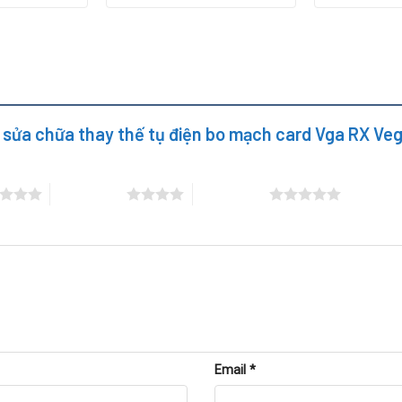
y sửa chữa thay thế tụ điện bo mạch card Vga RX Ve
4 trên 5 sao
5 trên 5 sao
được thực hiện theo các bước chuẩn kỹ thuật:
ác định lỗi chính xác.
Email
*
 dụng để xác định tụ hỏng.