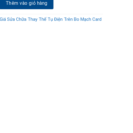
ay thế tụ điện bo mạch card Vga RX Vega 56 số lượng
Thêm vào giỏ hàng
Giá Sửa Chữa Thay Thế Tụ Điện Trên Bo Mạch Card