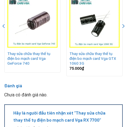
Nguyên nhân khiến tụ điện RX 7700 bị hỏng
Tụ điện là bộ phận đảm nhiệm ổn áp, lọc nhiễu và duy trì
nguồn điện sạch cho GPU, VRAM và các thành phần điều
khiển. Một số nguyên nhân phổ biến gây hỏng tụ gồm:
Card chạy tải nặng trong thời gian dài khiến nhiệt độ
Thay sửa chữa thay thế tụ
Thay sửa chữa thay thế tụ
tăng cao.
điện bo mạch card Vga
điện bo mạch card Vga GTX
GeForce 740
1060 3G
Bộ nguồn máy tính kém chất lượng gây chập chờn dòng
75.000
₫
điện.
Môi trường nhiều bụi khiến bo mạch bị chập hoặc rò điện.
Đánh giá
Linh kiện lão hóa theo thời gian, đặc biệt với card đã sử
Chưa có đánh giá nào.
dụng 2–4 năm.
Tác động vật lý hoặc va đập trong quá trình tháo lắp.
Hãy là người đầu tiên nhận xét “Thay sửa chữa
thay thế tụ điện bo mạch card Vga RX 7700”
Tụ điện hỏng không chỉ gây mất nguồn mà còn dẫn đến