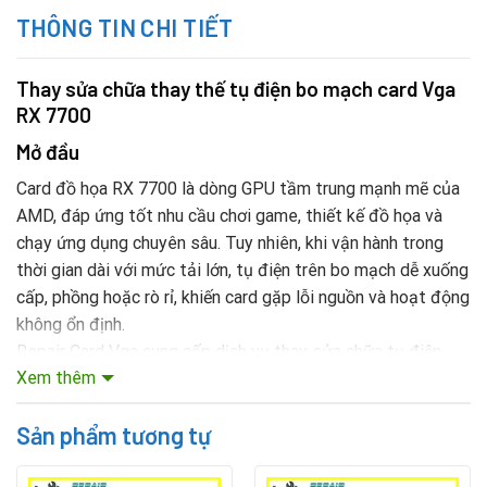
THÔNG TIN CHI TIẾT
Thay sửa chữa thay thế tụ điện bo mạch card Vga
RX 7700
Mở đầu
Card đồ họa RX 7700 là dòng GPU tầm trung mạnh mẽ của
AMD, đáp ứng tốt nhu cầu chơi game, thiết kế đồ họa và
chạy ứng dụng chuyên sâu. Tuy nhiên, khi vận hành trong
thời gian dài với mức tải lớn, tụ điện trên bo mạch dễ xuống
cấp, phồng hoặc rò rỉ, khiến card gặp lỗi nguồn và hoạt động
không ổn định.
Repair Card Vga cung cấp dịch vụ thay sửa chữa tụ điện
Xem thêm
card VGA RX 7700 với quy trình chuẩn kỹ thuật, đảm bảo
phục hồi khả năng hoạt động ổn định và bền bỉ cho thiết bị.
Sản phẩm tương tự
Mục lục nội dung