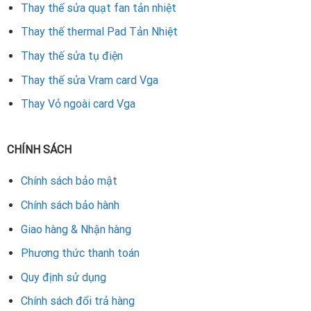
Thay thế sửa quạt fan tản nhiệt
Nếu bạn muốn đảm bảo RX 7700 hoạt động ổn định theo
Thay thế thermal Pad Tản Nhiệt
thời gian, đây là lựa chọn đáng tin cậy.
Thay thế sửa tụ điện
Lời khuyên khi sử dụng card RX 7700 sau khi thay
Thay thế sửa Vram card Vga
tụ
Thay Vỏ ngoài card Vga
Đảm bảo thùng máy luôn thoáng khí.
Dùng nguồn công suất thực, thương hiệu uy tín.
CHÍNH SÁCH
Hạn chế ép xung nếu không cần thiết.
Chính sách bảo mật
Vệ sinh định kỳ để loại bỏ bụi gây chập điện.
Chính sách bảo hành
Theo dõi nhiệt độ GPU bằng phần mềm giám sát.
Giao hàng & Nhận hàng
Kết luận
Phương thức thanh toán
Thay sửa chữa thay thế tụ điện bo mạch card VGA RX 7700
Quy định sử dụng
là giải pháp hiệu quả giúp phục hồi sự ổn định của card,
Chính sách đổi trả hàng
ngăn ngừa lỗi nguồn và tăng tuổi thọ thiết bị. Với đội ngũ