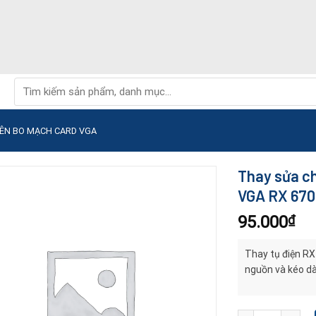
Tìm
kiếm:
RÊN BO MẠCH CARD VGA
Thay sửa ch
VGA RX 670
95.000
₫
Thay tụ điện RX 
nguồn và kéo dài