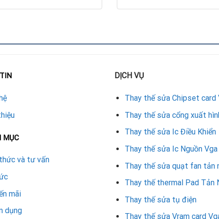
p nguồn đột ngột.
rtefacts.
kiện khác trên bo mạch.
xử lý đồ họa.
DỊCH VỤ
TIN
ng nặng phát sinh.
hệ
Thay thế sửa Chipset card
t lượng giúp card vận hành ổn định trong thời gian dài.
thiệu
Thay thế sửa cổng xuất hìn
a?
Thay thế sửa Ic Điều Khiển
N MỤC
card đồ họa, xử lý các lỗi từ đơn giản đến phức tạp trên bo mạch.
Thay thế sửa Ic Nguồn Vga
 quả.
thức và tư vấn
Thay thế sửa quạt fan tản 
phương án sửa chữa. Đây cũng là địa chỉ đáng tin cậy khi cần
sửa
tức
Thay thế thermal Pad Tản 
y tụ điện
ến mãi
Thay thế sửa tụ điện
n dụng
ệt độ ổn định.
Thay thế sửa Vram card Vg