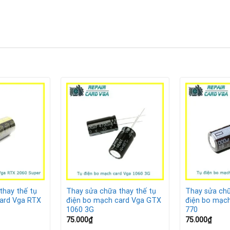
6700 hư hỏng
 cấp nguồn ổn định cho GPU và VRAM. Một số dấu hiệu cảnh báo t
h.
 hoặc ứng dụng đồ họa nặng.
ử lý tác vụ nặng.
thay thế tụ
Thay sửa chữa thay thế tụ
Thay sửa chữ
ard Vga RTX
điện bo mạch card Vga GTX
điện bo mạc
ard đến Repair Card Vga để được kiểm tra và xử lý kịp thời, trán
1060 3G
770
75.000
₫
75.000
₫
tại Repair Card Vga