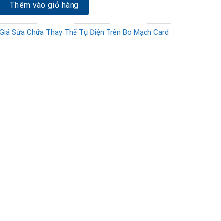
hay thế tụ điện bo mạch Card VGA RX 6700 số lượng
Thêm vào giỏ hàng
Giá Sửa Chữa Thay Thế Tụ Điện Trên Bo Mạch Card