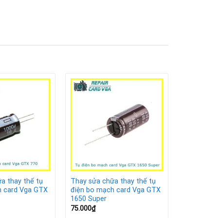
ụ điện cần thay:
a thay thế tụ
Thay sửa chữa thay thế tụ
h card Vga GTX
điện bo mạch card Vga GTX
h hư hỏng lan rộng.
1650 Super
75.000
₫