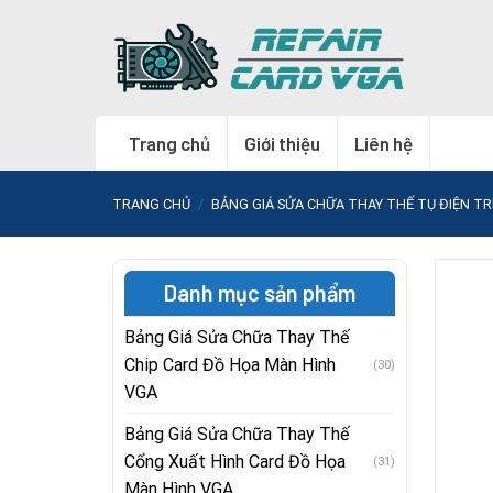
Skip
to
content
Trang chủ
Giới thiệu
Liên hệ
TRANG CHỦ
/
BẢNG GIÁ SỬA CHỮA THAY THẾ TỤ ĐIỆN T
Danh mục sản phẩm
Bảng Giá Sửa Chữa Thay Thế
Chip Card Đồ Họa Màn Hình
(30)
VGA
Bảng Giá Sửa Chữa Thay Thế
Cổng Xuất Hình Card Đồ Họa
(31)
Màn Hình VGA