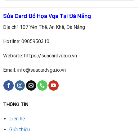
Sửa Card Đồ Họa Vga Tại Đà Nẵng
Địa chỉ: 107 Yên Thế, An Khê, Đà Nẵng
Hotline:
0905950310
Website: https://suacardvga.io.vn
Email: info@suacardvga.io.vn
Quy trình thay quạt được thực hiện bài bản:
THÔNG TIN
Kiểm tra tình trạng
: Test hiệu suất và nhiệt độ GPU.
Liên hệ
Vệ sinh card
: Loại bỏ bụi, thay keo tản nhiệt mới.
Giới thiệu
Lắp quạt mới
: Sử dụng quạt chính hãng, đảm bảo tương