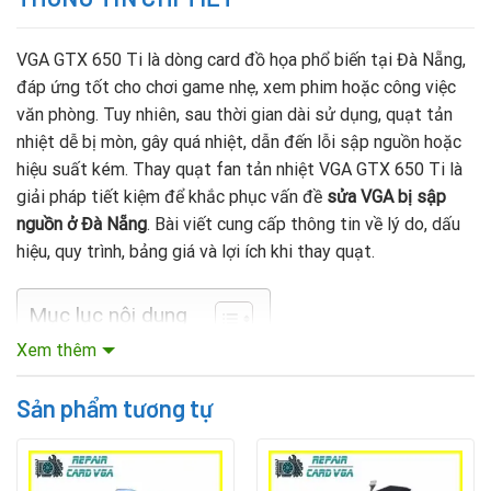
VGA GTX 650 Ti là dòng card đồ họa phổ biến tại Đà Nẵng,
đáp ứng tốt cho chơi game nhẹ, xem phim hoặc công việc
văn phòng. Tuy nhiên, sau thời gian dài sử dụng, quạt tản
nhiệt dễ bị mòn, gây quá nhiệt, dẫn đến lỗi sập nguồn hoặc
hiệu suất kém. Thay quạt fan tản nhiệt VGA GTX 650 Ti là
giải pháp tiết kiệm để khắc phục vấn đề
sửa VGA bị sập
nguồn ở Đà Nẵng
. Bài viết cung cấp thông tin về lý do, dấu
hiệu, quy trình, bảng giá và lợi ích khi thay quạt.
Mục lục nội dung
Xem thêm
Vì Sao Cần Thay Quạt Fan Tản Nhiệt VGA GTX 650
Ti?
Sản phẩm tương tự
Quạt tản nhiệt giữ GPU ở nhiệt độ ổn định. Khi quạt hỏng,
card đối mặt với: