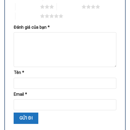
3 trên 5 sao
4 trên 5 sao
Nhiệt độ cao
: GPU vượt 75-85°C khi idle, kiểm tra bằng
5 trên 5 sao
MSI Afterburner.
Đánh giá của bạn
*
Lỗi hình ảnh
: Màn hình sọc, nhiễu hoặc game crash.
Quạt không quay
: Quạt dừng hoặc quay yếu, gây nóng
máy. Nếu gặp các dấu hiệu này, bạn nên mang card đến
trung tâm sửa chữa uy tín ở Đà Nẵng để kiểm tra miễn
phí.
Tên
*
Quy Trình Thay Quạt Fan Tản Nhiệt VGA GTX 650 Ti
Email
*