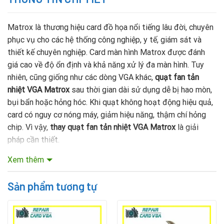
Matrox là thương hiệu card đồ họa nổi tiếng lâu đời, chuyên
phục vụ cho các hệ thống công nghiệp, y tế, giám sát và
thiết kế chuyên nghiệp. Card màn hình Matrox được đánh
giá cao về độ ổn định và khả năng xử lý đa màn hình. Tuy
nhiên, cũng giống như các dòng VGA khác,
quạt fan tản
nhiệt VGA Matrox
sau thời gian dài sử dụng dễ bị hao mòn,
bụi bẩn hoặc hỏng hóc. Khi quạt không hoạt động hiệu quả,
card có nguy cơ nóng máy, giảm hiệu năng, thậm chí hỏng
chip. Vì vậy,
thay quạt fan tản nhiệt VGA Matrox
là giải
pháp cần thiết.
Xem thêm
Mục lục nội dung
Sản phẩm tương tự
Vì sao cần thay quạt fan VGA Matrox?
Duy trì hiệu suất:
VGA Matrox phục vụ trong môi trường