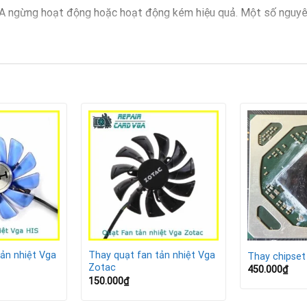
 VGA ngừng hoạt động hoặc hoạt động kém hiệu quả. Một số nguy
ru
dụng
 gian dài
A kịp thời
tản nhiệt bị hỏng, máy tính của bạn có thể gặp nhiều vấn đề ngh
i thọ
ản nhiệt Vga
Thay quạt fan tản nhiệt Vga
Thay chipset
 khi chơi game, render
Zotac
450.000
₫
150.000
₫
ệt độ cao