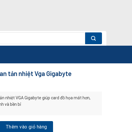
an tản nhiệt Vga Gigabyte
ản nhiệt VGA Gigabyte giúp card đồ họa mát hơn,
nh và bền bỉ
n nhiệt Vga Gigabyte số lượng
Thêm vào giỏ hàng