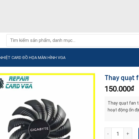
Tìm
kiếm:
NHIỆT CARD ĐỒ HỌA MÀN HÌNH VGA
Thay quạt f
150.000
₫
Thay quạt fan t
hoạt động ổn đị
Thay quạt fan tả