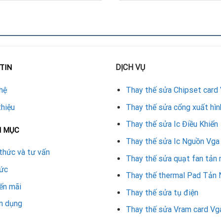
gabyte
c hiện các bước cơ bản sau:
DỊCH VỤ
TIN
hệ
Thay thế sửa Chipset card
k
thiệu
Thay thế sửa cổng xuất hìn
thích
Thay thế sửa Ic Điều Khiển
N MỤC
Thay thế sửa Ic Nguồn Vga
thức và tư vấn
Thay thế sửa quạt fan tản 
ạt
tức
Thay thế thermal Pad Tản 
ến mãi
y quạt fan tản nhiệt VGA Gigabyte
Thay thế sửa tụ điện
n dụng
Thay thế sửa Vram card Vg
dòng card, loại quạt và tình trạng linh kiện. Dưới đây là mức gi