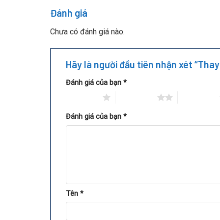
Vì vậy, việc thay quạt fan tản nhiệt VGA là cầ
Đánh giá
Chưa có đánh giá nào.
Hãy là người đầu tiên nhận xét “Tha
Đánh giá của bạn
*
1 trên 5 sao
2 trên 5 sao
3 trên 5 sao
Đánh giá của bạn
*
Tên
*