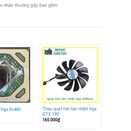
ên nhân thường gặp bao gồm:
iêm trọng:
Thay quạt fan tản nhiệt Vga
 Vga Rx480
GTX 190
165.000
₫