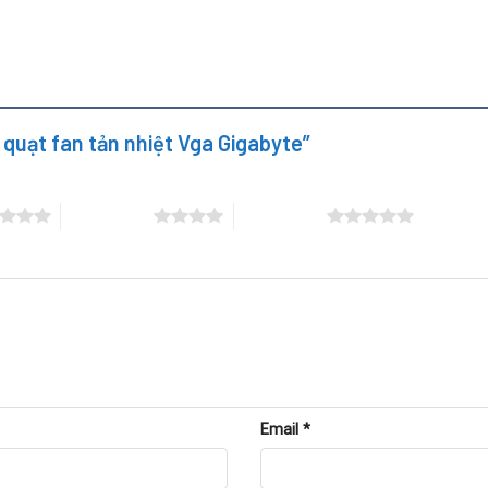
n thiết để đảm bảo hiệu suất ổn định.
y quạt fan tản nhiệt Vga Gigabyte”
4 trên 5 sao
5 trên 5 sao
Email
*