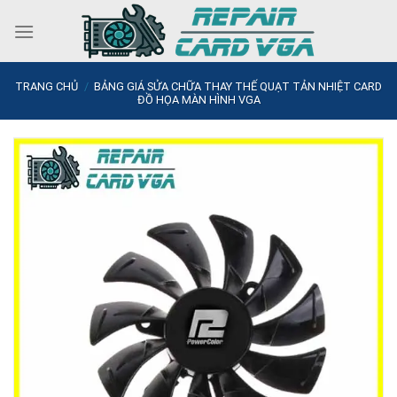
Skip
to
content
TRANG CHỦ
/
BẢNG GIÁ SỬA CHỮA THAY THẾ QUẠT TẢN NHIỆT CARD
ĐỒ HỌA MÀN HÌNH VGA