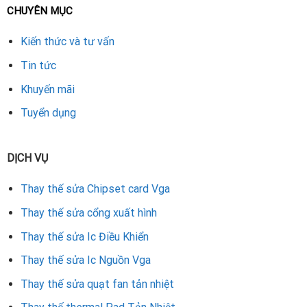
CHUYÊN MỤC
thực hiện quy trình chuyên nghiệp:
Kiến thức và tư vấn
Tháo card VGA PowerColor ra khỏi máy tính.
Tin tức
Vệ sinh bụi bẩn, kiểm tra tình trạng heatsink và keo tản
Khuyến mãi
nhiệt.
Tuyển dụng
Thay quạt mới tương thích với model card (Red Devil,
Hellhound hoặc Dual Fan).
DỊCH VỤ
Tra keo tản nhiệt mới để tăng hiệu quả làm mát.
Thay thế sửa Chipset card Vga
Lắp lại card và test hiệu năng, kiểm tra tốc độ quạt.
Thay thế sửa cổng xuất hình
Tư vấn chọn quạt thay thế cho VGA PowerColor
Thay thế sửa Ic Điều Khiển
Nên chọn
quạt chính hãng
hoặc loại thay thế tương thích
Thay thế sửa Ic Nguồn Vga
đúng model.
Thay thế sửa quạt fan tản nhiệt