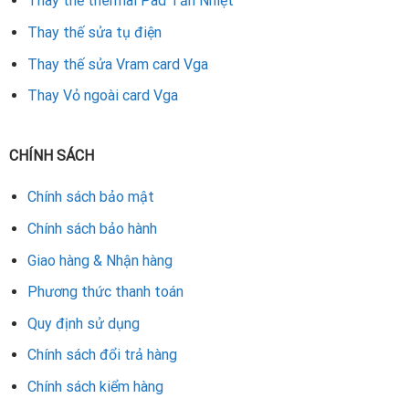
Thay thế thermal Pad Tản Nhiệt
Đối với dòng PowerColor 3 fan (Red Devil), cần thay
đúng kích thước từng quạt.
Thay thế sửa tụ điện
Thay thế sửa Vram card Vga
Tránh dùng quạt kém chất lượng, vì dễ gây rung lắc và
nhanh hỏng.
Thay Vỏ ngoài card Vga
Khi thay quạt, nên kết hợp thay keo tản nhiệt để hiệu
quả tối ưu.
CHÍNH SÁCH
Bảng giá tham khảo thay quạt fan VGA
Chính sách bảo mật
PowerColor
Chính sách bảo hành
Chi phí thay quạt VGA PowerColor tùy thuộc vào số lượng
Giao hàng & Nhận hàng
quạt và dòng card:
Phương thức thanh toán
VGA PowerColor 1 quạt (ITX, Mini):
250.000 – 350.000
Quy định sử dụng
VNĐ
Chính sách đổi trả hàng
VGA PowerColor 2 quạt (Dual Fan):
450.000 – 600.000
Chính sách kiểm hàng
VNĐ