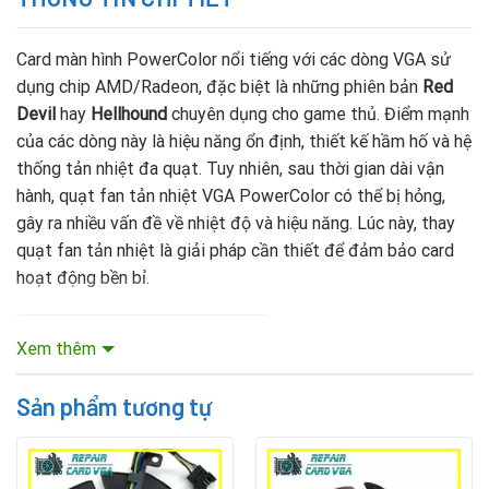
Card màn hình PowerColor nổi tiếng với các dòng VGA sử
dụng chip AMD/Radeon, đặc biệt là những phiên bản
Red
Devil
hay
Hellhound
chuyên dụng cho game thủ. Điểm mạnh
của các dòng này là hiệu năng ổn định, thiết kế hầm hố và hệ
thống tản nhiệt đa quạt. Tuy nhiên, sau thời gian dài vận
hành, quạt fan tản nhiệt VGA PowerColor có thể bị hỏng,
gây ra nhiều vấn đề về nhiệt độ và hiệu năng. Lúc này, thay
quạt fan tản nhiệt là giải pháp cần thiết để đảm bảo card
hoạt động bền bỉ.
Mục lục nội dung
Xem thêm
Sản phẩm tương tự
Vì sao quạt fan VGA PowerColor bị hỏng?
Quạt VGA PowerColor thường phải chạy liên tục với tốc độ
cao để kiểm soát nhiệt độ GPU. Một số nguyên nhân khiến