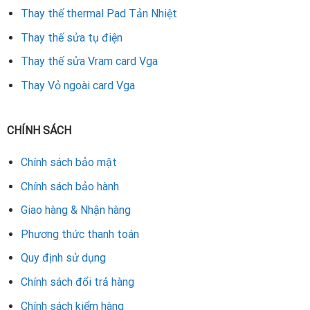
Thay thế thermal Pad Tản Nhiệt
Cam kết linh kiện chính hãng.
Thay thế sửa tụ điện
Thay thế sửa Vram card Vga
Kỹ thuật viên tay nghề cao, giàu kinh nghiệm.
Thay Vỏ ngoài card Vga
Bảo hành rõ ràng, dịch vụ nhanh chóng, chuyên nghiệp.
Sửa Chữa Card Đồ Họa Vga Tại Đà Nẵng là lựa chọn
CHÍNH SÁCH
đáng tin cậy để khắc phục triệt để các lỗi VGA, giúp
Chính sách bảo mật
chiếc card GTX 950 của bạn hoạt động bền bỉ và ổn
định trở lại.
Chính sách bảo hành
Giao hàng & Nhận hàng
Rate this product
Phương thức thanh toán
Quy định sử dụng
Chính sách đổi trả hàng
Chính sách kiểm hàng