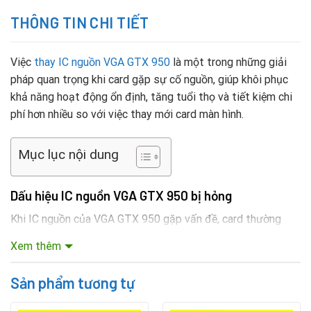
THÔNG TIN CHI TIẾT
Việc
thay IC nguồn VGA GTX 950
là một trong những giải
pháp quan trọng khi card gặp sự cố nguồn, giúp khôi phục
khả năng hoạt động ổn định, tăng tuổi thọ và tiết kiệm chi
phí hơn nhiều so với việc thay mới card màn hình.
Mục lục nội dung
Dấu hiệu IC nguồn VGA GTX 950 bị hỏng
Khi IC nguồn của VGA GTX 950 gặp vấn đề, card thường
xuất hiện các dấu hiệu như:
Xem thêm
Máy tính không nhận card VGA, màn hình tối hoặc không
Sản phẩm tương tự
hiển thị.