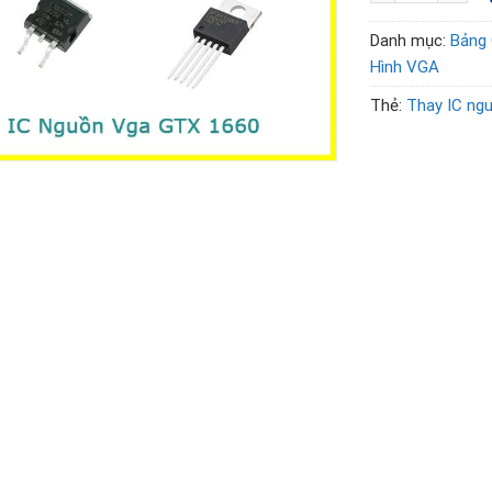
Danh mục:
Bảng 
Hình VGA
Thẻ:
Thay IC ng