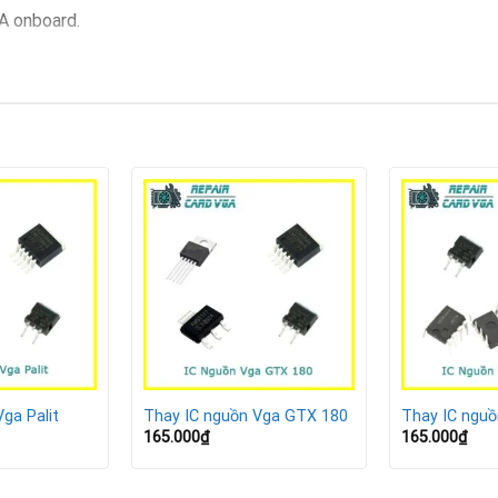
GA onboard.
 nặng hay phần mềm đồ họa.
iệu đột ngột.
anh nhưng hiệu năng kém.
ị hỏng
suất thấp hoặc chất lượng kém.
g, render liên tục gây áp lực lớn cho IC nguồn.
nguồn quá nóng.
ga Palit
Thay IC nguồn Vga GTX 180
Thay IC ngu
rút VGA không đúng cách.
165.000
₫
165.000
₫
TX 1660