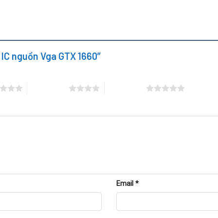
y IC nguồn Vga GTX 1660”
4 trên 5 sao
5 trên 5 sao
Email
*