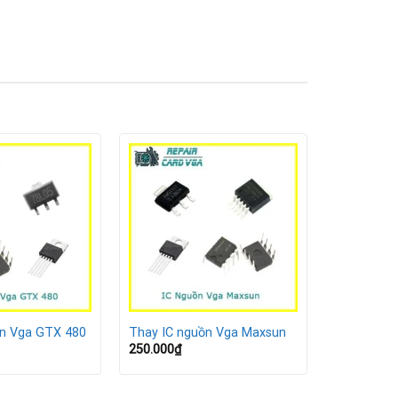
ồn Vga GTX 480
Thay IC nguồn Vga Maxsun
250.000
₫