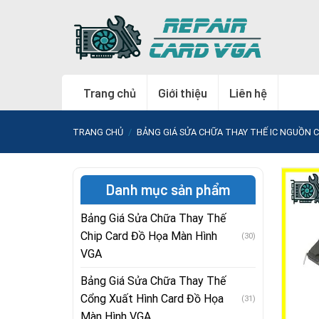
Skip
to
content
Trang chủ
Giới thiệu
Liên hệ
TRANG CHỦ
/
BẢNG GIÁ SỬA CHỮA THAY THẾ IC NGUỒN 
Danh mục sản phẩm
Bảng Giá Sửa Chữa Thay Thế
Chip Card Đồ Họa Màn Hình
(30)
VGA
Bảng Giá Sửa Chữa Thay Thế
Cổng Xuất Hình Card Đồ Họa
(31)
Màn Hình VGA