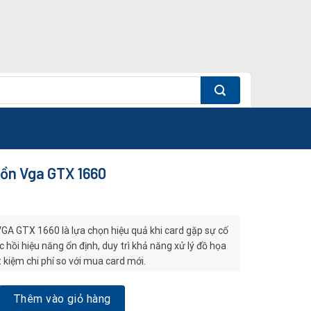
uồn Vga GTX 1660
GA GTX 1660 là lựa chọn hiệu quả khi card gặp sự cố
 hồi hiệu năng ổn định, duy trì khả năng xử lý đồ họa
 kiệm chi phí so với mua card mới.
ga GTX 1660 số lượng
Thêm vào giỏ hàng