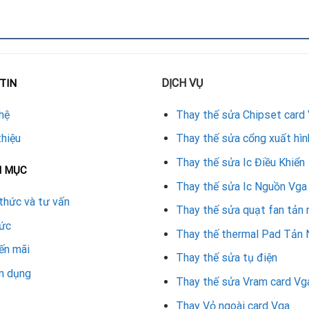
ết bị chuyên dụng.
guồn.
DỊCH VỤ
TIN
yên dụng.
hệ
Thay thế sửa Chipset card
 GTX 1660.
thiệu
Thay thế sửa cổng xuất hìn
t động ổn định trở lại.
Thay thế sửa Ic Điều Khiển
N MỤC
Thay thế sửa Ic Nguồn Vga
 cách
thức và tư vấn
Thay thế sửa quạt fan tản 
.
tức
Thay thế thermal Pad Tản 
ến mãi
.
Thay thế sửa tụ điện
n dụng
Thay thế sửa Vram card Vg
tính.
Thay Vỏ ngoài card Vga