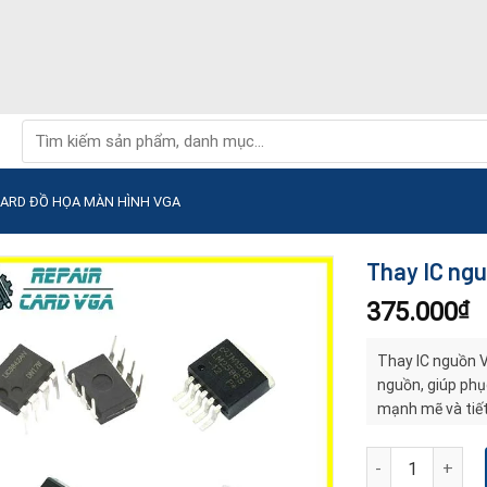
Tìm
kiếm:
CARD ĐỒ HỌA MÀN HÌNH VGA
Thay IC ng
375.000
₫
Thay IC nguồn V
nguồn, giúp phục
mạnh mẽ và tiết
Thay IC nguồn V