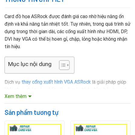
Card đồ họa ASRock được đánh giá cao nhờ hiệu năng ổn
định và khả năng tản nhiệt tốt. Tuy nhiên, trong quá trình sử
dụng trong thời gian dài, các cổng xuất hình như HDMI, DP,
DVI hay VGA có thể bị hoen gỉ, chập, lỏng hoặc không nhận
tín hiệu.
Mục lục nội dung
Dịch vụ
thay cổng xuất hình VGA ASRock
là giải pháp giúp
khôi phục chức năng kết nối với màn hình, đảm bảo bạn có
Xem thêm
thể sử dụng tối ưu card mà không cần thay cả card mới. Kỹ
thuật viên sẽ thay đúng chuẩn linh kiện, kiểm thử đầu ra 4K,
Sản phẩm tương tự
HDR và xác nhận tín hiệu ổn định như ban đầu.
Các dòng card ASRock thường gặp lỗi cổng xuất
hình