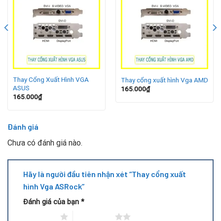
ASRock Radeon RX 570/580/590
ASRock Radeon RX 5600 XT / 5700 XT
ASRock Radeon RX 6600 / 6700 XT
Thay Cổng Xuất Hình VGA
Thay cổng xuất hình Vga AMD
ASRock Radeon RX 6800 / 6800 XT / 6900 XT
ASUS
165.000
₫
165.000
₫
ASRock Phantom Gaming Radeon series
Đánh giá
Dù là card phổ thông hay cao cấp, nếu gặp lỗi cổng video thì
vẫn có thể sửa được.
Chưa có đánh giá nào.
Dấu hiệu cần thay cổng xuất hình
Hãy là người đầu tiên nhận xét “Thay cổng xuất
hình Vga ASRock”
Đánh giá của bạn
*
1 trên 5 sao
2 trên 5 sao