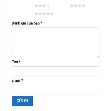
3 trên 5 sao
4 trên 5 sao
5 trên 5 sao
Đánh giá của bạn
*
Không xuất hình
dù card vẫn hoạt động, quạt quay, máy
khởi động bình thường.
Màn hình bị
nhấp nháy
, chớp tắt khi bạn chạm hoặc
Tên
*
cắm/cáp.
Cổng bị hoen gỉ, chập, lỏng hoặc có dấu vết cháy nhẹ.
Email
*
Một số cổng hoạt động, nhưng các cổng khác không kết
nối được màn hình.
Kém chất lượng hiển thị (màu bị rạn, nhòe, lỗi HDR).