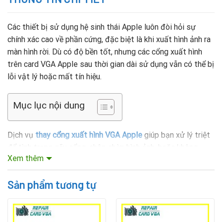
Các thiết bị sử dụng hệ sinh thái Apple luôn đòi hỏi sự
chính xác cao về phần cứng, đặc biệt là khi xuất hình ảnh ra
màn hình rời. Dù có độ bền tốt, nhưng các cổng xuất hình
trên card VGA Apple sau thời gian dài sử dụng vẫn có thể bị
lỗi vật lý hoặc mất tín hiệu.
Mục lục nội dung
Dịch vụ
thay cổng xuất hình VGA Apple
giúp bạn xử lý triệt
để tình trạng gãy cổng, chập chờn hình ảnh, hoặc không
Xem thêm
nhận màn hình ngoài. Kỹ thuật viên sẽ thay thế đúng chuẩn
linh kiện, giúp đảm bảo tín hiệu hình ảnh đạt độ phân giải
Rate this product
Sản phẩm tương tự
tối đa như 4K, 5K, thậm chí là 6K nếu dùng Apple Studio
Display hoặc màn hình chuyên dụng khác.
Các dòng thiết bị Apple thường cần thay cổng