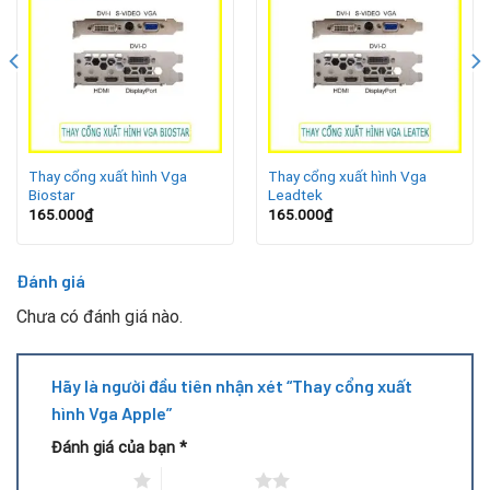
Thay cổng xuất hình Vga
Thay cổng xuất hình Vga
Biostar
Leadtek
165.000
₫
165.000
₫
Đánh giá
Các card đồ họa Apple không giống card thông thường của
Chưa có đánh giá nào.
PC, vì thường sử dụng các giao thức và chuẩn kết nối đặc
thù như Thunderbolt hoặc Mini DisplayPort. Dưới đây là
Hãy là người đầu tiên nhận xét “Thay cổng xuất
những dòng thiết bị phổ biến có thể gặp lỗi cổng xuất hình:
hình Vga Apple”
Mac Pro (2008 – 2019):
sử dụng card đồ họa rời với Mini
Đánh giá của bạn
*
DisplayPort, HDMI, đôi khi có DVI.
1 trên 5 sao
2 trên 5 sao