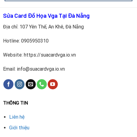
hoạt động.
Sửa Card Đồ Họa Vga Tại Đà Nẵng
Màn hình bị nhấp nháy, tín hiệu chập chờn khi chạm nhẹ
Địa chỉ: 107 Yên Thế, An Khê, Đà Nẵng
vào dây cáp.
Hotline:
0905950310
Cổng có dấu hiệu
rỉ sét, gãy chân hoặc lỏng
sau thời gian
sử dụng.
Website: https://suacardvga.io.vn
Chỉ còn một vài cổng hoạt động, không thể xuất đa màn
Email: info@suacardvga.io.vn
hình như trước.
Không đạt được độ phân giải cao (4K – 5K), hình ảnh
nhòe hoặc không ổn định.
THÔNG TIN
Việc nhận biết sớm các dấu hiệu này giúp bạn
tránh mất
thời gian chẩn đoán sai lỗi
và tiết kiệm chi phí thay thế toàn
Liên hệ
bộ card.
Giới thiệu
Các loại cổng thường gặp trên VGA Apple