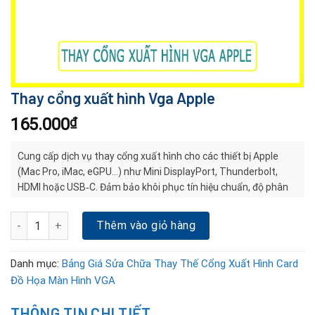
Thay cổng xuất hình Vga Apple
165.000
₫
Cung cấp dịch vụ thay cổng xuất hình cho các thiết bị Apple
(Mac Pro, iMac, eGPU…) như Mini DisplayPort, Thunderbolt,
HDMI hoặc USB‑C. Đảm bảo khôi phục tín hiệu chuẩn, độ phân
giải cao, màu sắc chính xác và tương thích hoàn toàn với
macOS, kiểm tra miễn phí
Thay cổng xuất hình Vga Apple số lượng
Thêm vào giỏ hàng
Danh mục:
Bảng Giá Sửa Chữa Thay Thế Cổng Xuất Hình Card
Đồ Họa Màn Hình VGA
THÔNG TIN CHI TIẾT