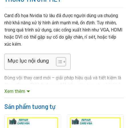
Card đồ họa Nvidia từ lâu đã được người dùng ưa chuộng
nhờ khả năng xử lý hình ảnh mạnh mẽ, ổn định. Tuy nhiên,
trong quá trình sử dụng, các cổng xuất hình như VGA, HDMI
hoặc DVI có thể gặp sự cố do gãy chân, rỉ sét, hoặc tiếp
xúc kém.
Mục lục nội dung
Đừng vội thay card mới – giải pháp hiệu quả và tiết kiệm là
thay cổng xuất hình cho card Nvidia
, giúp bạn phục hồi khả
Xem thêm
năng xuất hình mà vẫn giữ nguyên hiệu năng xử lý.
Dấu Hiệu Cần Thay Cổng VGA Cho Card Nvidia
Sản phẩm tương tự