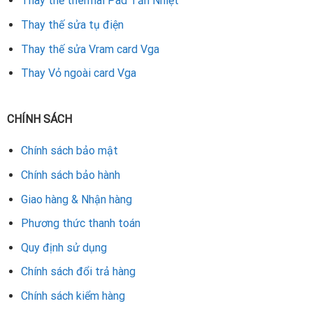
Thay thế thermal Pad Tản Nhiệt
Lưu Ý Sau Khi Thay Cổng Xuất Hình
Thay thế sửa tụ điện
Để cổng xuất hình hoạt động tốt và bền lâu, bạn nên:
Thay thế sửa Vram card Vga
Hạn chế rút – cắm dây nhiều lần hoặc cắm mạnh tay
Thay Vỏ ngoài card Vga
Sử dụng dây tín hiệu VGA, HDMI chất lượng cao
CHÍNH SÁCH
Đảm bảo card hoạt động trong môi trường sạch, thoáng
mát
Chính sách bảo mật
Vệ sinh card định kỳ, tránh bụi bẩn gây nóng cổng kết nối
Chính sách bảo hành
Giao hàng & Nhận hàng
Cam Kết Và Hỗ Trợ
Phương thức thanh toán
Chúng tôi cam kết:
Quy định sử dụng
Sửa đúng bệnh, thay đúng linh kiện
Chính sách đổi trả hàng
Không phát sinh chi phí bất ngờ
Chính sách kiểm hàng