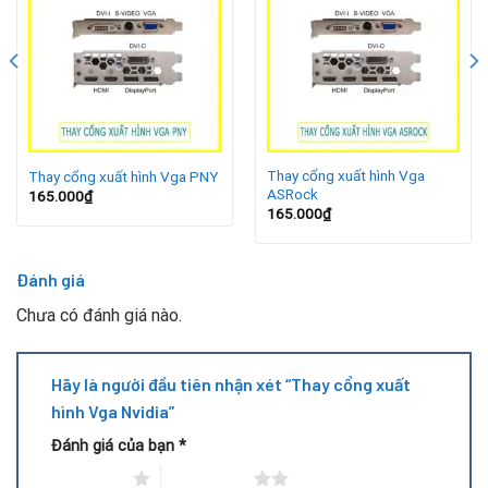
Thay cổng xuất hình Vga
Thay cổng xuất hình Vga PNY
ASRock
165.000
₫
165.000
₫
Bạn nên cân nhắc thay cổng xuất hình khi gặp các tình trạng
sau:
Đánh giá
Màn hình không nhận tín hiệu từ card
Chưa có đánh giá nào.
Hình ảnh bị mờ, nhiễu, sai màu hoặc không lên hình
Hãy là người đầu tiên nhận xét “Thay cổng xuất
Cổng xuất hình bị gãy, bung chân hoặc rơi ra khỏi bo
hình Vga Nvidia”
mạch
Đánh giá của bạn
*
1 trên 5 sao
2 trên 5 sao
Bạn muốn chuyển đổi sang chuẩn kết nối mới như HDMI,