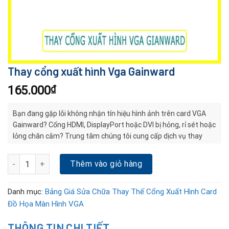
Thay cổng xuất hình Vga Gainward
165.000
₫
Bạn đang gặp lỗi không nhận tín hiệu hình ảnh trên card VGA
Gainward? Cổng HDMI, DisplayPort hoặc DVI bị hỏng, rỉ sét hoặc
lỏng chân cắm? Trung tâm chúng tôi cung cấp dịch vụ thay
cổng xuất hình VGA Gainward chuyên nghiệp, sử dụng linh kiện
chuẩn, kỹ thuật hàn SMD chính xác, đảm bảo khôi phục chức
Thay cổng xuất hình Vga Gainward số lượng
Thêm vào giỏ hàng
năng xuất hình nhanh chóng và an toàn. Kiểm tra – tư vấn miễn
phí!
Danh mục:
Bảng Giá Sửa Chữa Thay Thế Cổng Xuất Hình Card
Đồ Họa Màn Hình VGA
THÔNG TIN CHI TIẾT