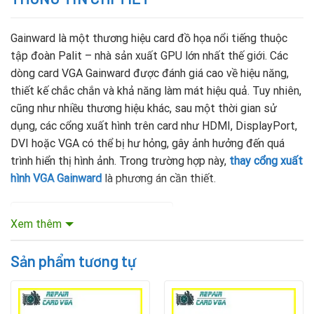
Gainward là một thương hiệu card đồ họa nổi tiếng thuộc
tập đoàn Palit – nhà sản xuất GPU lớn nhất thế giới. Các
dòng card VGA Gainward được đánh giá cao về hiệu năng,
thiết kế chắc chắn và khả năng làm mát hiệu quả. Tuy nhiên,
cũng như nhiều thương hiệu khác, sau một thời gian sử
dụng, các cổng xuất hình trên card như HDMI, DisplayPort,
DVI hoặc VGA có thể bị hư hỏng, gây ảnh hưởng đến quá
trình hiển thị hình ảnh. Trong trường hợp này,
thay cổng xuất
hình VGA Gainward
là phương án cần thiết.
Mục lục nội dung
Xem thêm
Rate this product
Sản phẩm tương tự
Các dòng card VGA Gainward thường được sửa
chữa