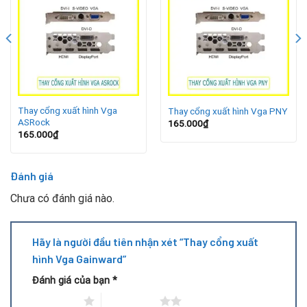
Thay cổng xuất hình Vga
Thay cổng xuất hình Vga PNY
ASRock
165.000
₫
165.000
₫
Gainward cung cấp nhiều dòng GPU phổ biến từ phân khúc
Đánh giá
tầm trung đến cao cấp. Dưới đây là một số dòng thường
được mang đi sửa chữa hoặc thay cổng:
Chưa có đánh giá nào.
Gainward GeForce GTX 1050 / 1050 Ti
Hãy là người đầu tiên nhận xét “Thay cổng xuất
hình Vga Gainward”
Gainward GeForce GTX 1060
Đánh giá của bạn
*
Gainward GeForce GTX 1070 / 1070 Ti
1 trên 5 sao
2 trên 5 sao