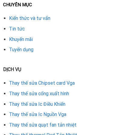
CHUYÊN MỤC
Ưu điểm của việc thay cổng đúng kỹ thuật
Kiến thức và tư vấn
Khôi phục lại toàn bộ chức năng xuất hình như ban đầu.
Tin tức
Đảm bảo chất lượng hình ảnh (4K, 2K, 144Hz…) tùy
Khuyến mãi
chuẩn cổng.
Tuyển dụng
Tăng tuổi thọ thiết bị, tránh rủi ro ảnh hưởng đến các
linh kiện khác.
DỊCH VỤ
Tiết kiệm chi phí hơn so với việc thay cả card đồ họa
Thay thế sửa Chipset card Vga
mới.
Thay thế sửa cổng xuất hình
Quy trình thay cổng xuất hình VGA Gainward
Thay thế sửa Ic Điều Khiển
Việc thay cổng đòi hỏi kỹ năng và thiết bị chuyên dụng:
Thay thế sửa Ic Nguồn Vga
Thay thế sửa quạt fan tản nhiệt
Tiếp nhận và kiểm tra sơ bộ card.