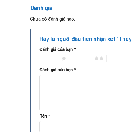
Đánh giá
Xuất hiện artefact khi test card bằng phần m
Chưa có đánh giá nào.
Quy trình thay VRAM VGA Sapp
Hãy là người đầu tiên nhận xét “Tha
Đánh giá của bạn
*
1 trên 5 sao
2 trên 5 sao
3 trên 5 sao
Đánh giá của bạn
*
Tên
*