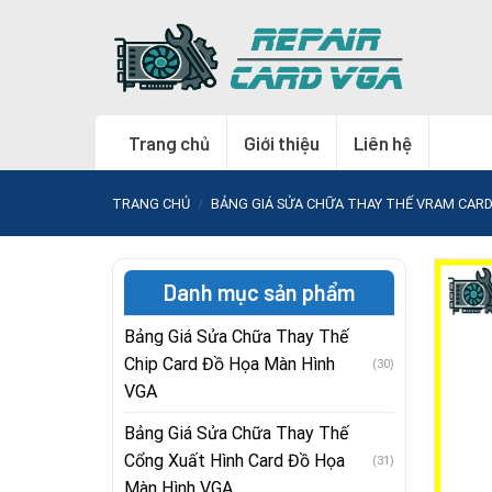
Skip
to
content
Trang chủ
Giới thiệu
Liên hệ
TRANG CHỦ
/
BẢNG GIÁ SỬA CHỮA THAY THẾ VRAM CAR
Danh mục sản phẩm
Bảng Giá Sửa Chữa Thay Thế
Chip Card Đồ Họa Màn Hình
(30)
VGA
Bảng Giá Sửa Chữa Thay Thế
Cổng Xuất Hình Card Đồ Họa
(31)
Màn Hình VGA