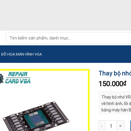
Tìm
kiếm:
D ĐỒ HỌA MÀN HÌNH VGA
Thay bộ nh
150.000
₫
Thay bộ nhớ VRA
về hình ảnh, lỗi
bằng máy hàn B
GDDR5/GDDR6 ch
Thay bộ nhớ Vra