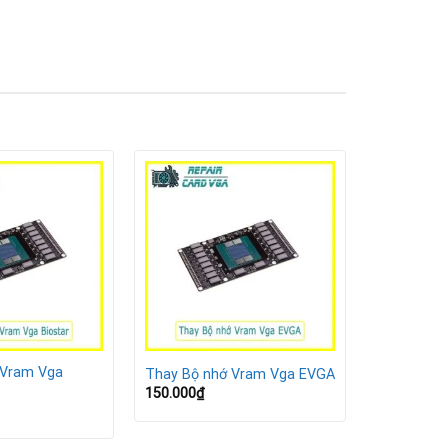
 Vram Vga
Thay Bộ nhớ Vram Vga EVGA
150.000
₫