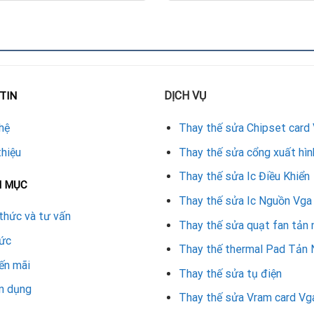
DỊCH VỤ
TIN
hiết bị chuyên dụng và kỹ thuật viên giàu kinh nghiệm.
hệ
Thay thế sửa Chipset card
i bằng thiết bị chuyên dụng.
thiệu
Thay thế sửa cổng xuất hìn
n), vệ sinh vị trí hàn.
Thay thế sửa Ic Điều Khiển
N MỤC
tùy model card Sapphire).
Thay thế sửa Ic Nguồn Vga
thức và tư vấn
Thay thế sửa quạt fan tản 
hàn kỹ lưỡng.
tức
Thay thế thermal Pad Tản 
u năng.
ến mãi
Thay thế sửa tụ điện
n dụng
Sapphire
Thay thế sửa Vram card Vg