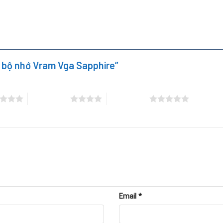
ềm benchmark.
hire
y bộ nhớ Vram Vga Sapphire”
4 trên 5 sao
5 trên 5 sao
Email
*