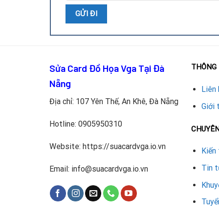
Sửa Card Đồ Họa Vga Tại Đà
THÔNG 
Lưu ý:
Thay VRAM là công việc kỹ thuật cao, cần t
Nẵng
Liên 
Kiểm tra và xác định chính xác chip VRAM bị lỗ
Địa chỉ: 107 Yên Thế, An Khê, Đà Nẵng
Giới 
Tháo chip VRAM lỗi bằng máy khò (rework statio
Hotline:
0905950310
CHUYÊ
Lắp chip VRAM mới đúng loại (GDDR5, GDDR6, 
Website: https://suacardvga.io.vn
Kiến 
Hàn chip mới bằng máy hàn BGA, kiểm tra mối 
Tin 
Email: info@suacardvga.io.vn
Test hoạt động card, cài driver và kiểm tra hiệ
Khuy
Tuyể
Lưu ý khi thay VRAM cho card 