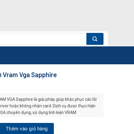
ớ Vram Vga Sapphire
M VGA Sapphire là giải pháp giúp khắc phục các lỗi
 driver hoặc không nhận card. Dịch vụ được thực hiện
GA chuyên dụng, sử dụng linh kiện VRAM
ính hãng, bảo hành 1–3 tháng.
m Vga Sapphire số lượng
Thêm vào giỏ hàng