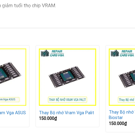
m giảm tuổi thọ chip VRAM.
hớ.
g lâu năm.
g cách.
apphire bị lỗi
khi cắm card.
 hiển thị sai lệch.
Thay Bộ nhớ
ram Vga ASUS
Thay Bộ nhớ Vram Vga Palit
Biostar
150.000
₫
150.000
₫
hần mềm nặng.