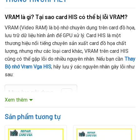
VRAM là gì? Tại sao card HIS có thể bị lỗi VRAM?
VRAM (Video RAM) là bộ nhớ chuyên dụng trên card đồ họa,
lưu trữ dữ liệu hình ảnh để GPU xử lý. Card HIS là một
thương hiệu nổi tiếng chuyên sản xuất card đồ họa chất
lượng, nhưng như các loại card khác, VRAM trên card HIS
cũng có thể gặp lỗi do nhiều nguyên nhân. Nếu bạn cần
Thay
Bộ nhớ Vram Vga HIS
, hãy lưu ý các nguyên nhân gây lỗi như
sau:
Mục lục nội dung
Xem thêm
Nhiệt độ cao trong thời gian dài làm giảm tuổi thọ chip
Sản phẩm tương tự
VRAM.
Ép xung card quá mức gây hư hỏng VRAM.