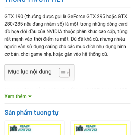
GTX 190 (thường được gọi là GeForce GTX 295 hoặc GTX
280/285 nếu đang nhầm số) là một trong những dòng card
đồ họa đời đầu của NVIDIA thuộc phân khúc cao cấp, từng
rất mạnh vào thời điểm ra mắt. Dù đã khá cũ, nhưng nhiều
người vẫn sử dụng chúng cho các mục đích như dựng hình
cơ bản, chơi game nhẹ, hoặc gắn vào hệ thống cũ.
Mục lục nội dung
Dòng card này sử dụng bộ nhớ đồ họa GDDR3 hoặc GDDR5
Xem thêm
tùy theo phiên bản, và sau nhiều năm hoạt động, chip nhớ
có thể xuống cấp, dẫn đến lỗi hiển thị hoặc không thể sử
Sản phẩm tương tự
dụng được.
Khi nào cần thay VRAM cho VGA GTX 190?