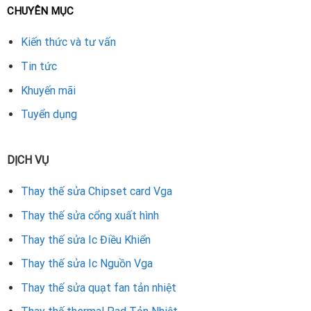
CHUYÊN MỤC
Tháo chip lỗi bằng máy BGA
Kiến thức và tư vấn
Làm sạch mạch, hàn chip VRAM mới cùng chuẩn
Tin tức
Kiểm tra tín hiệu hình ảnh, driver, test hiệu năng
Khuyến mãi
Tuyển dụng
Bảo hành kỹ thuật từ 1 đến 3 tháng
Bảng giá tham khảo thay VRAM VGA GTX 190
DỊCH VỤ
GIÁ THAY VRAM
LOẠI CARD
GHI CHÚ
(ƯỚC TÍNH)
Thay thế sửa Chipset card Vga
GTX 190 /
VRAM GDDR3 / GDDR5, tùy
Thay thế sửa cổng xuất hình
165.000
280 / 295
theo phiên bản
Thay thế sửa Ic Điều Khiển
Giá có thể thay đổi tùy tình trạng card và số lượng chip cần
Thay thế sửa Ic Nguồn Vga
thay.
Thay thế sửa quạt fan tản nhiệt
Địa chỉ thay VRAM uy tín