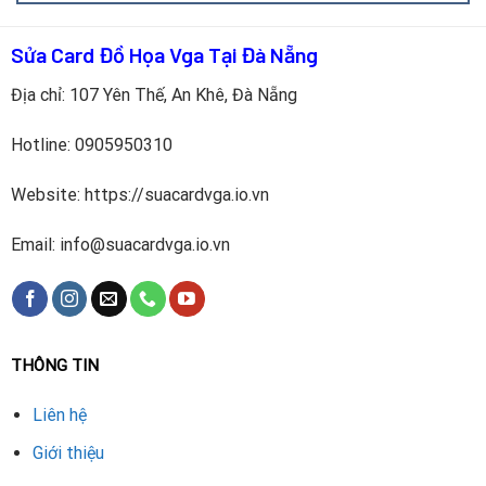
Tuy nhiên, nếu bạn cần hiệu năng cao hơn hoặc card đã hỏng
Sửa Card Đồ Họa Vga Tại Đà Nẵng
nhiều phần, nên cân nhắc nâng cấp.
Địa chỉ: 107 Yên Thế, An Khê, Đà Nẵng
Quy trình thay VRAM VGA GTX 190
Hotline:
0905950310
Website: https://suacardvga.io.vn
Email: info@suacardvga.io.vn
THÔNG TIN
Liên hệ
Kiểm tra tổng thể card bằng thiết bị chuyên dụng
Giới thiệu
Xác định chip VRAM lỗi