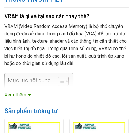
VRAM là gì và tại sao cần thay thế?
VRAM (Video Random Access Memory) là bộ nhớ chuyên
dụng được sử dụng trong card đồ họa (VGA) để lưu trữ dữ
liệu hình ảnh, texture, shader và các thông tin cần thiết cho
việc hiển thị đồ họa. Trong quá trình sử dụng, VRAM có thể
bị hư hỏng do nhiệt độ cao, lỗi sản xuất, quá trình ép xung
hoặc do thời gian sử dụng lâu dài.
Mục lục nội dung
Xem thêm
Khi VRAM bị lỗi, card đồ họa Galax có thể xuất hiện các biểu
hiện như:
Sản phẩm tương tự
Máy không lên hình hoặc treo ở logo.
Màn hình hiển thị sọc, vỡ hình, artefact (hình ảnh bị biến