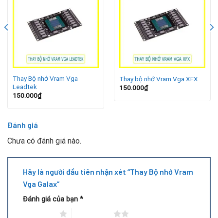
dạng).
Lỗi driver hoặc không nhận card VGA.
Lúc này, việc
thay bộ nhớ Vram Vga Galax
là cần thiết để
phục hồi hoạt động cho card đồ họa, đặc biệt với các model
Thay Bộ nhớ Vram Vga
Thay bộ nhớ Vram Vga XFX
đắt tiền hoặc còn giá trị sử dụng tốt.
Leadtek
150.000
₫
150.000
₫
Quy trình thay thế VRAM VGA Galax
Đánh giá
Chưa có đánh giá nào.
Hãy là người đầu tiên nhận xét “Thay Bộ nhớ Vram
Vga Galax”
Đánh giá của bạn
*
1 trên 5 sao
2 trên 5 sao