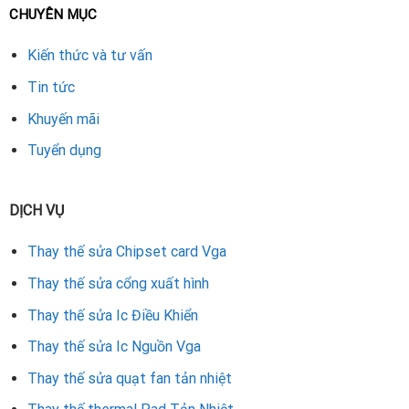
CHUYÊN MỤC
Kiến thức và tư vấn
Tin tức
Khuyến mãi
Tuyển dụng
Quy trình thay bộ nhớ VRAM VGA GTX 780 tại [Tên
trung tâm]
DỊCH VỤ
Tại trung tâm
sửa VGA
thì dịch vụ thay VRAM được thực
Thay thế sửa Chipset card Vga
hiện bài bản, chuyên nghiệp, gồm các bước:
Thay thế sửa cổng xuất hình
1. Kiểm tra card
Thay thế sửa Ic Điều Khiển
Kỹ thuật viên dùng thiết bị chuyên dụng để xác định chính
xác lỗi: chip VRAM nào hỏng, số lượng bao nhiêu.
Thay thế sửa Ic Nguồn Vga
Thay thế sửa quạt fan tản nhiệt
2. Tháo VRAM cũ
Dùng máy hàn khò chuyên nghiệp để tháo từng chip VRAM