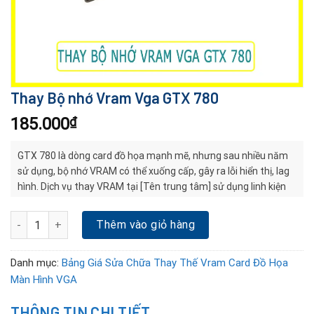
Thay Bộ nhớ Vram Vga GTX 780
185.000
₫
GTX 780 là dòng card đồ họa mạnh mẽ, nhưng sau nhiều năm
sử dụng, bộ nhớ VRAM có thể xuống cấp, gây ra lỗi hiển thị, lag
hình. Dịch vụ thay VRAM tại [Tên trung tâm] sử dụng linh kiện
chất lượng, kỹ thuật chuyên nghiệp, sửa nhanh – lấy liền – bảo
hành đầy đủ.
Thay Bộ nhớ Vram Vga GTX 780 số lượng
Thêm vào giỏ hàng
Danh mục:
Bảng Giá Sửa Chữa Thay Thế Vram Card Đồ Họa
Màn Hình VGA
THÔNG TIN CHI TIẾT