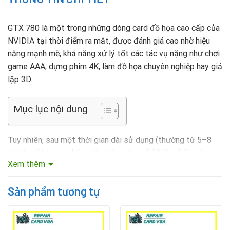
GTX 780 là một trong những dòng card đồ họa cao cấp của
NVIDIA tại thời điểm ra mắt, được đánh giá cao nhờ hiệu
năng mạnh mẽ, khả năng xử lý tốt các tác vụ nặng như chơi
game AAA, dựng phim 4K, làm đồ họa chuyên nghiệp hay giả
lập 3D.
Mục lục nội dung
Tuy nhiên, sau một thời gian dài sử dụng (thường từ 5–8
năm), một trong những lỗi phần cứng phổ biến nhất trên
Xem thêm
dòng card này là lỗi bộ nhớ VRAM. Nguyên nhân chủ yếu đến
từ việc card hoạt động liên tục ở hiệu suất cao, cộng với
Sản phẩm tương tự
ảnh hưởng của nhiệt độ khiến chip VRAM xuống cấp hoặc
hư hỏng. Khi VRAM bị lỗi, hiệu suất tổng thể của card sẽ
suy giảm rõ rệt, dẫn đến hiện tượng giật lag, hiển thị sai
màu, vỡ hình, hoặc thậm chí mất hoàn toàn khả năng xử lý