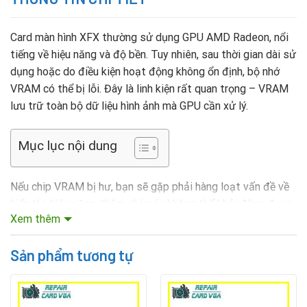
Card màn hình XFX thường sử dụng GPU AMD Radeon, nổi
tiếng về hiệu năng và độ bền. Tuy nhiên, sau thời gian dài sử
dụng hoặc do điều kiện hoạt động không ổn định, bộ nhớ
VRAM có thể bị lỗi. Đây là linh kiện rất quan trọng – VRAM
lưu trữ toàn bộ dữ liệu hình ảnh mà GPU cần xử lý.
Mục lục nội dung
Nếu chip VRAM bị hư, bạn sẽ gặp phải hàng loạt vấn đề về
hiển thị, hiệu năng, thậm chí máy không thể khởi động được.
Xem thêm
Thay vì bỏ chi phí lớn mua card mới, nếu GPU và bo mạch
Rate this product
vẫn còn tốt,
thay bộ nhớ Vram Vga XFX
là giải pháp tiết
Sản phẩm tương tự
kiệm, hiệu quả và hợp lý
.
Dấu hiệu nhận biết lỗi VRAM trên card XFX