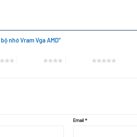
, 6700 XT, v.v.)
, VRAM đóng vai trò quyết định đến hiệu suất xử
ặc xử lý đa phương tiện.
VGA AMD?
ay bộ nhớ Vram Vga AMD”
ớ VRAM trên VGA AMD có thể bị lỗi
:
sai khi vào Windows hoặc chơi game.
4 trên 5 sao
5 trên 5 sao
 hoặc đứng máy giữa chừng.
h ảnh
, dù quạt VGA vẫn quay.
r, hoặc hiện
lỗi Code 43
.
eo Memory Stress Test
báo lỗi hoặc không đọc được VRAM.
máy
tự tắt hoặc bị treo
.
Email
*
 năng cao VRAM đã hỏng và cần được thay mới để VGA hoạt động 
ng?