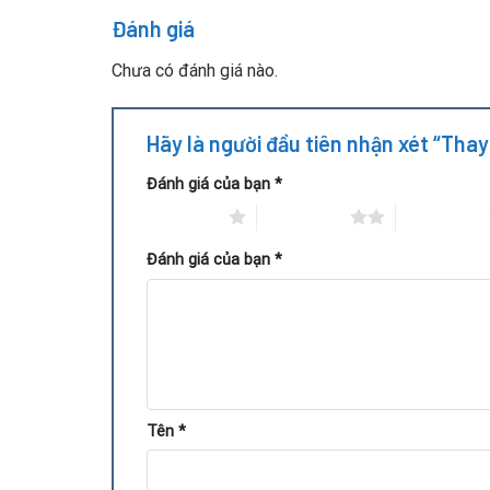
Đối với các dòng
VGA AMD (RX 470, 570, 580, 6600
Đánh giá
hiệu năng trong các tác vụ game, dựng hình 3D ho
Chưa có đánh giá nào.
Khi nào cần thay VRAM trên 
Hãy là người đầu tiên nhận xét “Th
Dưới đây là các dấu hiệu phổ biến cho thấy
bộ nh
Đánh giá của bạn
*
Hình ảnh bị
rác, sọc, vỡ hình
hoặc hiển thị màu 
1 trên 5 sao
2 trên 5 sao
3 trên 5 sao
Game đang chơi bị
crash liên tục
, lỗi DirectX
Đánh giá của bạn
*
Máy khởi động lên nhưng
không xuất được hìn
Device Manager báo lỗi VGA, không nhận drive
Các phần mềm kiểm tra như
GPU-Z, OCCT, Vid
Test stress bằng FurMark hoặc 3DMark thì 
Tên
*
Nếu xuất hiện một hoặc nhiều dấu hiệu trên, khả
Có thể tự thay VRAM được khô