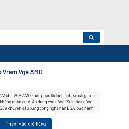
ớ Vram Vga AMD
AM cho VGA AMD khắc phục lỗi hình ảnh, crash game,
c không nhận card. Áp dụng cho dòng RX series dùng
ửa chuyên sâu bằng công nghệ hàn BGA, bảo hành
m Vga AMD số lượng
Thêm vào giỏ hàng