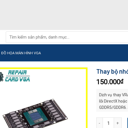
Tìm
kiếm:
D ĐỒ HỌA MÀN HÌNH VGA
Thay bộ nh
150.000
₫
Dịch vụ thay VR
lỗi DirectX hoặ
GDDR5/GDDR6. S
rõ ràng.
Thay bộ nhớ Vra