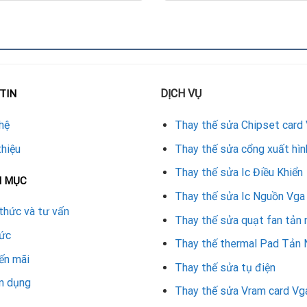
 cố định lên bo mạch đa lớp. Việc thay thế đòi hỏi thiết bị chuy
 độ theo vùng.
DỊCH VỤ
TIN
lỗi chân chip.
hệ
Thay thế sửa Chipset card
g tương thích của từng loại VRAM (GDDR5, GDDR6…).
thiệu
Thay thế sửa cổng xuất hìn
động ổn định.
Thay thế sửa Ic Điều Khiển
N MỤC
hoặc bo mạch
, khiến VGA không thể sửa chữa được nữa. Vì vậy, t
Thay thế sửa Ic Nguồn Vga
thức và tư vấn
Thay thế sửa quạt fan tản 
tức
tại trung tâm sửa chữa
Thay thế thermal Pad Tản 
ến mãi
Thay thế sửa tụ điện
n dụng
Thay thế sửa Vram card Vg
AM
bằng phần mềm chuyên dụng.