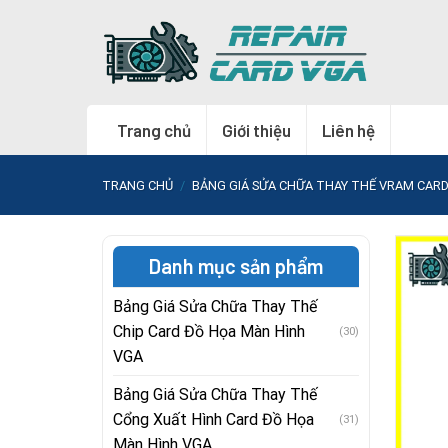
Skip
to
content
Trang chủ
Giới thiệu
Liên hệ
TRANG CHỦ
/
BẢNG GIÁ SỬA CHỮA THAY THẾ VRAM CAR
Danh mục sản phẩm
Bảng Giá Sửa Chữa Thay Thế
Chip Card Đồ Họa Màn Hình
(30)
VGA
Bảng Giá Sửa Chữa Thay Thế
Cổng Xuất Hình Card Đồ Họa
(31)
Màn Hình VGA