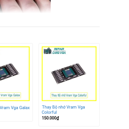
Thay Bộ nhớ Vram Vga
 Vram Vga Galax
Colorful
ảnh như kết cấu, độ bóng, khung hình và các dữ
150.000
₫