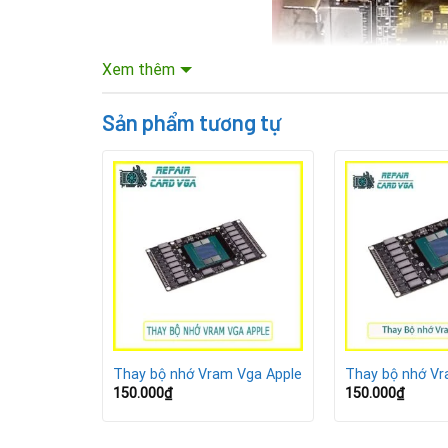
Xem thêm
Sản phẩm tương tự
Mục lục nội dung
m Vga
Thay bộ nhớ Vram Vga Apple
Thay bộ nhớ V
VRAM (Video RAM) là bộ nhớ đồ họa chuyên dụng tr
150.000
₫
150.000
₫
liệu hiển thị khác. VRAM giúp GPU xử lý và xuất h