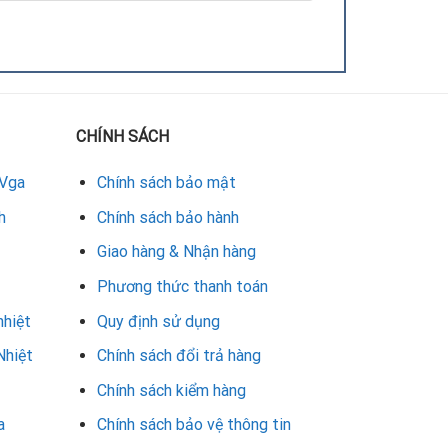
CHÍNH SÁCH
 Vga
Chính sách bảo mật
h
Chính sách bảo hành
Giao hàng & Nhận hàng
Phương thức thanh toán
nhiệt
Quy định sử dụng
 khả năng tản nhiệt tối ưu. Bên cạnh đó, trung
kỹ thuật viên giàu kinh nghiệm.
Nhiệt
Chính sách đổi trả hàng
Chính sách kiểm hàng
Nếu bạn đang gặp sự cố quá nhiệt hoặc cần sửa
a
Chính sách bảo vệ thông tin