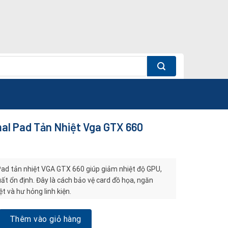
al Pad Tản Nhiệt Vga GTX 660
d tản nhiệt VGA GTX 660 giúp giảm nhiệt độ GPU,
ất ổn định. Đây là cách bảo vệ card đồ họa, ngăn
ệt và hư hỏng linh kiện.
d Tản Nhiệt Vga GTX 660 số lượng
Thêm vào giỏ hàng