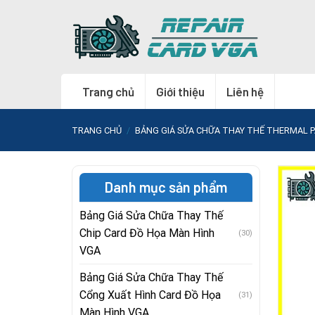
Skip
to
content
Trang chủ
Giới thiệu
Liên hệ
TRANG CHỦ
/
BẢNG GIÁ SỬA CHỮA THAY THẾ THERMAL P
Danh mục sản phẩm
Bảng Giá Sửa Chữa Thay Thế
Chip Card Đồ Họa Màn Hình
(30)
VGA
Bảng Giá Sửa Chữa Thay Thế
Cổng Xuất Hình Card Đồ Họa
(31)
Màn Hình VGA