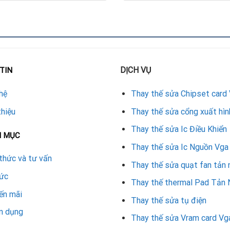
ư hỏng.
DỊCH VỤ
TIN
hệ
Thay thế sửa Chipset card
lượng cao.
thiệu
Thay thế sửa cổng xuất hìn
Thay thế sửa Ic Điều Khiển
N MỤC
a VGA tại Repair Card Vga
Thay thế sửa Ic Nguồn Vga
thức và tư vấn
Thay thế sửa quạt fan tản 
y thermal pad VGA GTX 660 bằng vật liệu chất lượng cao, đảm bảo
tức
Đà Nẵng
, xử lý các lỗi sập nguồn, mất hình, quá nhiệt với đội ngũ 
Thay thế thermal Pad Tản 
ến mãi
Thay thế sửa tụ điện
ểm sẽ giúp card màn hình hoạt động bền bỉ, ổn định và an toàn. 
n dụng
gay Repair Card Vga để được kiểm tra và khắc phục kịp thời.
Thay thế sửa Vram card Vg