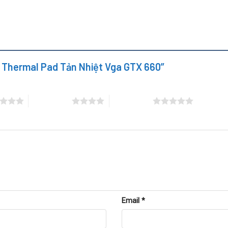
ay Thermal Pad Tản Nhiệt Vga GTX 660”
4 trên 5 sao
5 trên 5 sao
Email
*