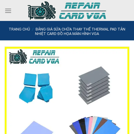
Skip
to
content
TRANG CHỦ
/
BẢNG GIÁ SỬA CHỮA THAY THẾ THERMAL PAD TẢN
NHIỆT CARD ĐỒ HỌA MÀN HÌNH VGA