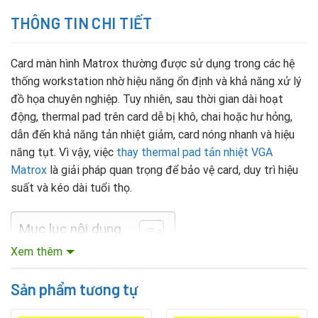
THÔNG TIN CHI TIẾT
Card màn hình Matrox thường được sử dụng trong các hệ
thống workstation nhờ hiệu năng ổn định và khả năng xử lý
đồ họa chuyên nghiệp. Tuy nhiên, sau thời gian dài hoạt
động, thermal pad trên card dễ bị khô, chai hoặc hư hỏng,
dẫn đến khả năng tản nhiệt giảm, card nóng nhanh và hiệu
năng tụt. Vì vậy, việc
thay thermal pad tản nhiệt VGA
Matrox
là giải pháp quan trọng để bảo vệ card, duy trì hiệu
suất và kéo dài tuổi thọ.
Mục lục nội dung
Xem thêm
Khi nào cần thay thermal pad VGA Matrox?
Sản phẩm tương tự
Thermal pad trên VGA Matrox có nhiệm vụ dẫn nhiệt từ
chip và các linh kiện sang bộ tản nhiệt. Sau thời gian dài sử