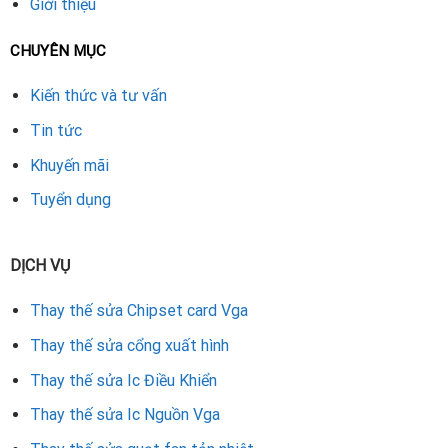
Giới thiệu
card màn hình cho máy trạm đồ họa ở Đà Nẵng, hãy liên hệ
ngay Repair Card Vga để được kiểm tra và khắc phục nhanh
CHUYÊN MỤC
chóng.
Kiến thức và tư vấn
Rate this product
Tin tức
Khuyến mãi
Tuyển dụng
DỊCH VỤ
Thay thế sửa Chipset card Vga
Thay thế sửa cổng xuất hình
Thay thế sửa Ic Điều Khiển
Thay thế sửa Ic Nguồn Vga