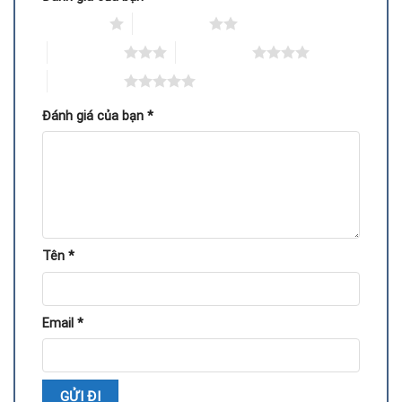
1 trên 5 sao
2 trên 5 sao
Quy trình thay thermal pad VGA GTX 660 Ti
3 trên 5 sao
4 trên 5 sao
5 trên 5 sao
Đánh giá của bạn
*
Tên
*
Tháo card màn hình khỏi máy tính và vệ sinh bụi bẩn.
Email
*
Gỡ bỏ bộ tản nhiệt, loại bỏ lớp thermal pad cũ.
Làm sạch bề mặt GPU, VRAM và MOSFET.