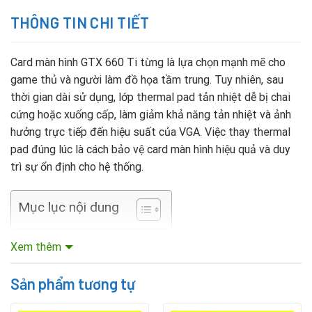
THÔNG TIN CHI TIẾT
Card màn hình GTX 660 Ti từng là lựa chọn mạnh mẽ cho
game thủ và người làm đồ họa tầm trung. Tuy nhiên, sau
thời gian dài sử dụng, lớp thermal pad tản nhiệt dễ bị chai
cứng hoặc xuống cấp, làm giảm khả năng tản nhiệt và ảnh
hưởng trực tiếp đến hiệu suất của VGA. Việc thay thermal
pad đúng lúc là cách bảo vệ card màn hình hiệu quả và duy
trì sự ổn định cho hệ thống.
Mục lục nội dung
Khi nào cần thay thermal pad VGA GTX 660 Ti?
Xem thêm
Khi VGA thường xuyên nóng bất thường dù quạt vẫn
Sản phẩm tương tự
quay đều.