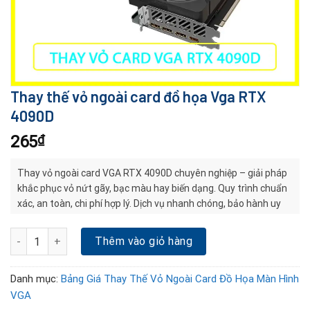
Thay thế vỏ ngoài card đồ họa Vga RTX
4090D
265
₫
Thay vỏ ngoài card VGA RTX 4090D chuyên nghiệp – giải pháp
khắc phục vỏ nứt gãy, bạc màu hay biến dạng. Quy trình chuẩn
xác, an toàn, chi phí hợp lý. Dịch vụ nhanh chóng, bảo hành uy
tín, giúp card bền đẹp và ổn định lâu dài.
Thay thế vỏ ngoài card đồ họa Vga RTX 4090D số lượng
Thêm vào giỏ hàng
Danh mục:
Bảng Giá Thay Thế Vỏ Ngoài Card Đồ Họa Màn Hình
VGA