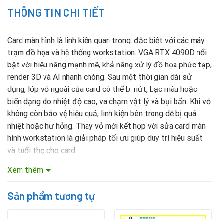
THÔNG TIN CHI TIẾT
Card màn hình là linh kiện quan trọng, đặc biệt với các máy
trạm đồ họa và hệ thống workstation. VGA RTX 4090D nổi
bật với hiệu năng mạnh mẽ, khả năng xử lý đồ họa phức tạp,
render 3D và AI nhanh chóng. Sau một thời gian dài sử
dụng, lớp vỏ ngoài của card có thể bị nứt, bạc màu hoặc
biến dạng do nhiệt độ cao, va chạm vật lý và bụi bẩn. Khi vỏ
không còn bảo vệ hiệu quả, linh kiện bên trong dễ bị quá
nhiệt hoặc hư hỏng. Thay vỏ mới kết hợp với sửa card màn
hình workstation là giải pháp tối ưu giúp duy trì hiệu suất
và tuổi thọ cho card.
Xem thêm
Mục lục nội dung
Sản phẩm tương tự
Thay thế vỏ ngoài card đồ họa Vga RTX 4090D