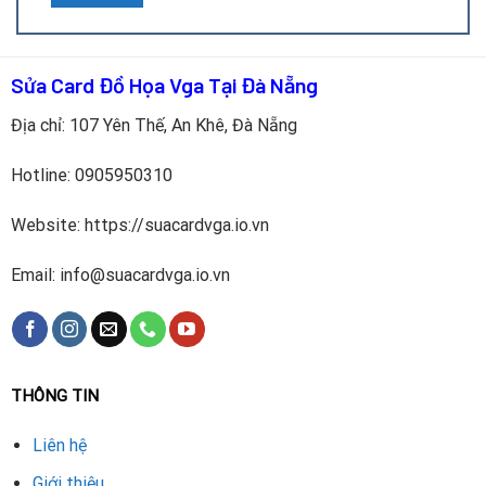
Quy trình thay thế vỏ ngoài card RTX 4070 Ti
Super
Sửa Card Đồ Họa Vga Tại Đà Nẵng
Kiểm tra tổng thể card và đánh giá mức độ hư hỏng của
vỏ.
Địa chỉ: 107 Yên Thế, An Khê, Đà Nẵng
Tháo rời vỏ cũ cẩn thận, tránh làm hư bo mạch và quạt.
Hotline:
0905950310
Vệ sinh bụi bẩn trên mạch và bộ phận tản nhiệt.
Website: https://suacardvga.io.vn
Lắp đặt vỏ mới, căn chỉnh các chi tiết để quạt và khe
cắm hoạt động bình thường.
Email: info@suacardvga.io.vn
Kiểm tra lại hiệu năng, đo nhiệt độ vận hành và đảm bảo
card hoạt động ổn định.
Lưu ý khi thay vỏ ngoài card RTX 4070 Ti Super
THÔNG TIN
Chọn vỏ thay thế chính hãng hoặc tương thích tốt với
model card.
Liên hệ
Không dùng vỏ kém chất lượng vì dễ cong vênh hoặc giữ
Giới thiệu