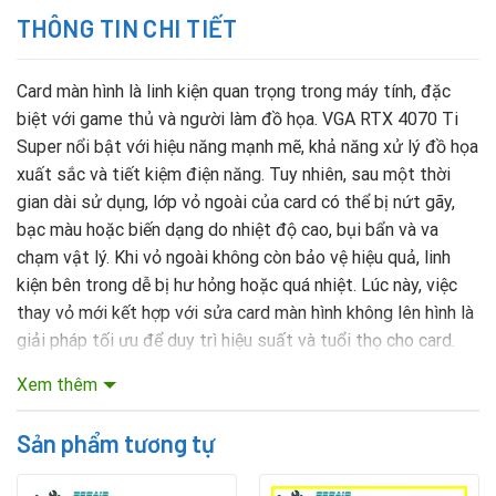
THÔNG TIN CHI TIẾT
Card màn hình là linh kiện quan trọng trong máy tính, đặc
biệt với game thủ và người làm đồ họa. VGA RTX 4070 Ti
Super nổi bật với hiệu năng mạnh mẽ, khả năng xử lý đồ họa
xuất sắc và tiết kiệm điện năng. Tuy nhiên, sau một thời
gian dài sử dụng, lớp vỏ ngoài của card có thể bị nứt gãy,
bạc màu hoặc biến dạng do nhiệt độ cao, bụi bẩn và va
chạm vật lý. Khi vỏ ngoài không còn bảo vệ hiệu quả, linh
kiện bên trong dễ bị hư hỏng hoặc quá nhiệt. Lúc này, việc
thay vỏ mới kết hợp với sửa card màn hình không lên hình là
giải pháp tối ưu để duy trì hiệu suất và tuổi thọ cho card.
Xem thêm
Mục lục nội dung
Sản phẩm tương tự
Thay thế vỏ ngoài card đồ họa Vga RTX 4070 Ti