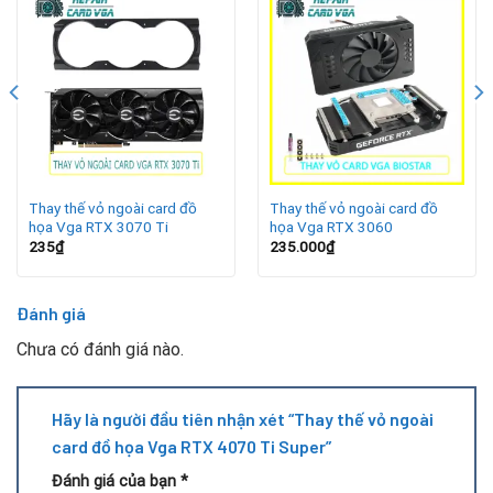
Super
Card VGA RTX 4070 Ti Super được nhiều người ưa chuộng
nhờ thiết kế hiện đại, độ bền cao và khả năng tương thích
tốt với các hệ thống PC hiện đại. Vỏ ngoài theo thời gian có
thể trầy xước, bạc màu hoặc nứt gãy, ảnh hưởng đến thẩm
mỹ và hiệu quả bảo vệ linh kiện bên trong. Thay vỏ ngoài
card VGA RTX 4070 Ti Super giúp khắc phục các vấn đề
này, đảm bảo quạt tản nhiệt hoạt động ổn định và giữ hiệu
Thay thế vỏ ngoài card đồ
Thay thế vỏ ngoài card đồ
họa Vga RTX 3070 Ti
họa Vga RTX 3060
năng tối ưu. Nếu card gặp lỗi kỹ thuật, kết hợp thay vỏ với
235
₫
235.000
₫
sửa card màn hình không lên hình sẽ mang lại hiệu quả tối
ưu.
Đánh giá
Chưa có đánh giá nào.
Hãy là người đầu tiên nhận xét “Thay thế vỏ ngoài
card đồ họa Vga RTX 4070 Ti Super”
Đánh giá của bạn
*