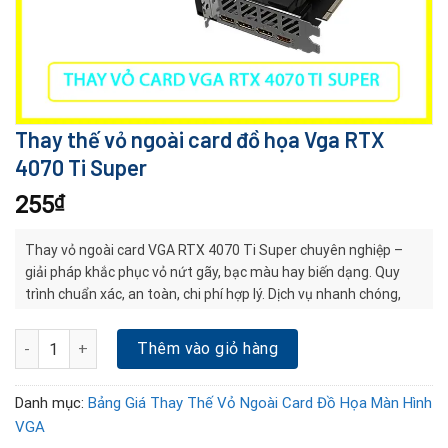
Thay thế vỏ ngoài card đồ họa Vga RTX
4070 Ti Super
255
₫
Thay vỏ ngoài card VGA RTX 4070 Ti Super chuyên nghiệp –
giải pháp khắc phục vỏ nứt gãy, bạc màu hay biến dạng. Quy
trình chuẩn xác, an toàn, chi phí hợp lý. Dịch vụ nhanh chóng,
bảo hành uy tín, giúp card bền đẹp và ổn định lâu dài.
Thay thế vỏ ngoài card đồ họa Vga RTX 4070 Ti Super số lượng
Thêm vào giỏ hàng
Danh mục:
Bảng Giá Thay Thế Vỏ Ngoài Card Đồ Họa Màn Hình
VGA