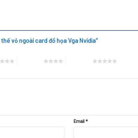
 thế vỏ ngoài card đồ họa Vga Nvidia”
4 trên 5 sao
5 trên 5 sao
idia
Email
*
.