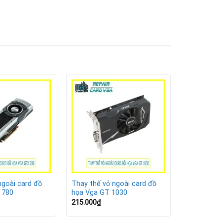
ngoài card đồ
Thay thế vỏ ngoài card đồ
 780
họa Vga GT 1030
215.000
₫