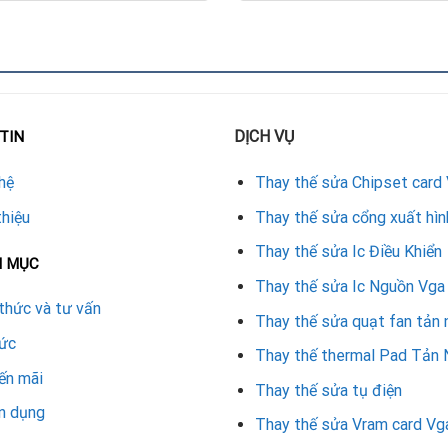
 chắc chắn.
ủa card.
idia
DỊCH VỤ
TIN
tương thích chuẩn.
hệ
Thay thế sửa Chipset card
và giữ nhiệt.
thiệu
Thay thế sửa cổng xuất hìn
 vụ sửa card màn hình để đảm bảo hoạt động lâu dài.
Thay thế sửa Ic Điều Khiển
.
N MỤC
Thay thế sửa Ic Nguồn Vga
 Nvidia
thức và tư vấn
Thay thế sửa quạt fan tản 
tức
CHI PHÍ THAY VỎ (THAM KHẢO)
Thay thế thermal Pad Tản 
ến mãi
300.000 – 500.000 VND
Thay thế sửa tụ điện
n dụng
Thay thế sửa Vram card Vg
ạng thực tế.