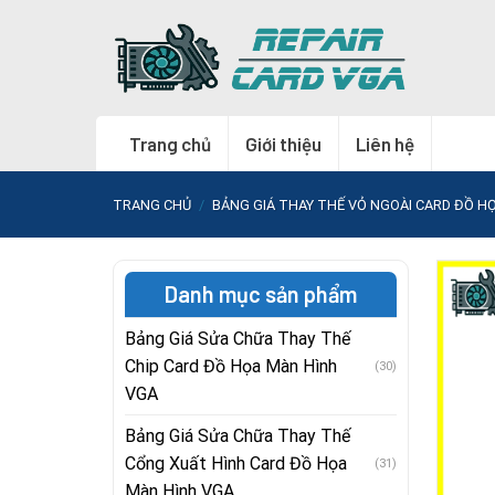
Skip
to
content
Trang chủ
Giới thiệu
Liên hệ
TRANG CHỦ
/
BẢNG GIÁ THAY THẾ VỎ NGOÀI CARD ĐỒ H
Danh mục sản phẩm
Bảng Giá Sửa Chữa Thay Thế
Chip Card Đồ Họa Màn Hình
(30)
VGA
Bảng Giá Sửa Chữa Thay Thế
Cổng Xuất Hình Card Đồ Họa
(31)
Màn Hình VGA