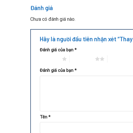
Đánh giá
Chưa có đánh giá nào.
Hãy là người đầu tiên nhận xét “Thay
Đánh giá của bạn
*
1 trên 5 sao
2 trên 5 sao
3 trên 5 sao
Đánh giá của bạn
*
Quy trình thay vỏ ngoài card Nv
Tên
*
Kiểm tra tình trạng card và vỏ ngoài.
Tháo vỏ cũ, vệ sinh quạt và hệ thống tản nhiệt