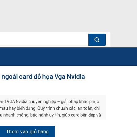
 ngoài card đồ họa Vga Nvidia
ard VGA Nvidia chuyên nghiệp – giải pháp khắc phục
màu hay biến dạng. Quy trình chuẩn xác, an toàn, chi
 vụ nhanh chóng, bảo hành uy tín, giúp card bền đẹp và
i card đồ họa Vga Nvidia số lượng
Thêm vào giỏ hàng