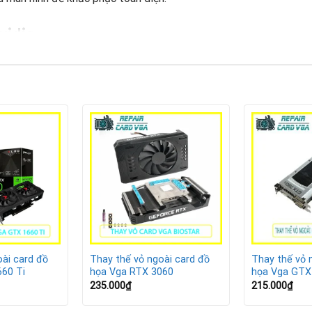
vidia
 linh kiện.
ưu thông hiệu quả hơn.
 với case kính.
ài card đồ
Thay thế vỏ ngoài card đồ
Thay thế vỏ 
60 Ti
họa Vga RTX 3060
họa Vga GTX
235.000
₫
215.000
₫