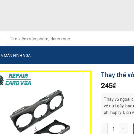
Tìm
kiếm:
ỌA MÀN HÌNH VGA
Thay thế vỏ
245
₫
Thay vỏ ngoài c
vỏ nứt gãy, bạc 
phí hợp lý. Dịch
ổn định lâu dài.
Thay thế vỏ ngoà