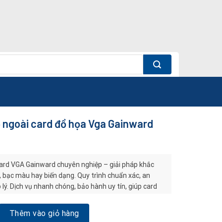
 ngoài card đồ họa Vga Gainward
ard VGA Gainward chuyên nghiệp – giải pháp khắc
, bạc màu hay biến dạng. Quy trình chuẩn xác, an
p lý. Dịch vụ nhanh chóng, bảo hành uy tín, giúp card
nh lâu dài.
i card đồ họa Vga Gainward số lượng
Thêm vào giỏ hàng