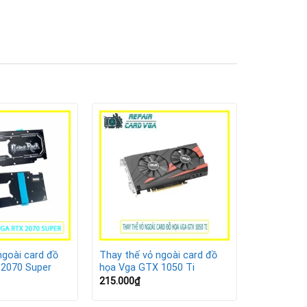
ngoài card đồ
Thay thế vỏ ngoài card đồ
 2070 Super
họa Vga GTX 1050 Ti
215.000
₫