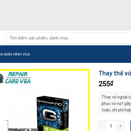
Tìm
kiếm:
ỌA MÀN HÌNH VGA
Thay thế vỏ
255
₫
Thay vỏ ngoài c
phục vỏ nứt gãy
toàn, chi phí hợ
bền đẹp và ổn đị
Thay thế vỏ ngoà