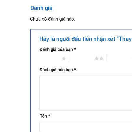
Đánh giá
Bước 5: Kiểm tra hoạt động card, vệ sinh thiết 
Chưa có đánh giá nào.
Hãy là người đầu tiên nhận xét “Tha
Đánh giá của bạn
*
1 trên 5 sao
2 trên 5 sao
3 trên 5 sao
Đánh giá của bạn
*
Tên
*