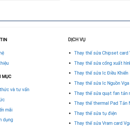
A Gainward
DỊCH VỤ
hích với VGA Gainward.
TIN
tín để đảm bảo an toàn.
hệ
Thay thế sửa Chipset card
 năng hoạt động ổn định.
thiệu
Thay thế sửa cổng xuất hìn
ử dụng lâu dài.
Thay thế sửa Ic Điều Khiển
N MỤC
Thay thế sửa Ic Nguồn Vga
 VGA Gainward
thức và tư vấn
Thay thế sửa quạt fan tản 
00.000 – 700.000 VNĐ tùy theo loại vỏ thay thế và dòng card. V
tức
ác trung tâm đều có chính sách bảo hành rõ ràng cho dịch vụ sửa 
Thay thế thermal Pad Tản 
ến mãi
Thay thế sửa tụ điện
n dụng
Thay thế sửa Vram card Vg