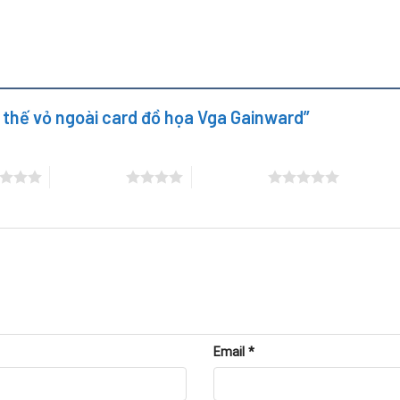
bị và bàn giao cho khách.
y thế vỏ ngoài card đồ họa Vga Gainward”
4 trên 5 sao
5 trên 5 sao
Email
*