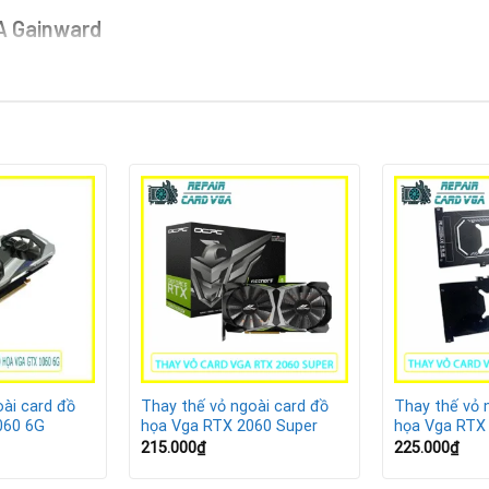
GA Gainward
, bạc màu của vỏ card.
inward trông như mới.
n nhiệt tốt hơn.
 trình sử dụng.
đồ họa.
a VGA Gainward
theo quy trình chuẩn, an toàn tuyệt đối cho thiết bị:
ể tình trạng vỏ.
ay thế phù hợp.
ài card đồ
Thay thế vỏ ngoài card đồ
Thay thế vỏ 
060 6G
họa Vga RTX 2060 Super
họa Vga RTX
hiệp, không gây hư hại.
215.000
₫
225.000
₫
và đảm bảo tính thẩm mỹ.