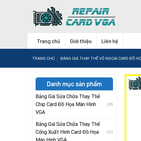
Skip
to
content
Trang chủ
Giới thiệu
Liên hệ
TRANG CHỦ
/
BẢNG GIÁ THAY THẾ VỎ NGOÀI CARD ĐỒ H
Danh mục sản phẩm
Bảng Giá Sửa Chữa Thay Thế
Chip Card Đồ Họa Màn Hình
(30)
VGA
Bảng Giá Sửa Chữa Thay Thế
Cổng Xuất Hình Card Đồ Họa
(31)
Màn Hình VGA