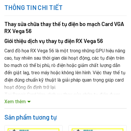
THÔNG TIN CHI TIẾT
Thay sửa chữa thay thế tụ điện bo mạch Card VGA
RX Vega 56
Giới thiệu dịch vụ thay tụ điện RX Vega 56
Card đồ họa RX Vega 56 là một trong những GPU hiệu năng
cao, tuy nhiên sau thời gian dài hoạt động, các tụ điện trên
bo mạch có thể bị phù, rò điện hoặc giảm chất lượng dẫn
đến giật lag, treo máy hoặc không lên hình. Việc thay thế tụ
điện đúng chuẩn kỹ thuật là giải pháp quan trọng giúp card
hoạt động ổn định trở lại.
Tại Repair Card Vga, dịch vụ thay sửa chữa tụ điện được
Xem thêm
thực hiện bởi kỹ thuật viên chuyên sâu, đảm bảo chất
lượng và an toàn cho toàn bộ linh kiện.
Sản phẩm tương tự
Mục lục nội dung