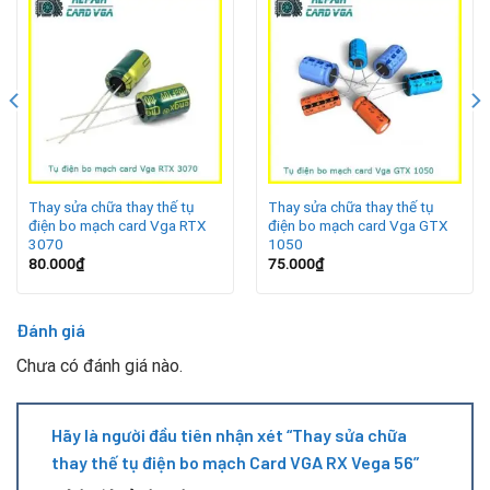
Khi nào cần thay tụ điện trên Card VGA RX Vega
56?
Tụ điện hư hỏng thường xuất hiện sau thời gian dài sử dụng
hoặc khi card phải làm việc ở mức tải cao. Một số dấu hiệu
phổ biến:
Thay sửa chữa thay thế tụ
Thay sửa chữa thay thế tụ
Card VGA không nhận, quạt quay nhưng không lên hình.
điện bo mạch card Vga RTX
điện bo mạch card Vga GTX
3070
1050
Máy tính hay tự khởi động lại khi chơi game hoặc render.
80.000
₫
75.000
₫
Xuất hiện artefacts, sọc hình, màu sai.
Tụ điện bị phồng, rò, chảy hoặc cháy.
Đánh giá
Chưa có đánh giá nào.
Card nóng bất thường dù đã vệ sinh và thay keo tản
nhiệt.
Hãy là người đầu tiên nhận xét “Thay sửa chữa
Khi gặp các tình trạng trên, bạn nên mang card đến Repair
thay thế tụ điện bo mạch Card VGA RX Vega 56”
Card Vga để được kiểm tra và tư vấn phương án thay thế