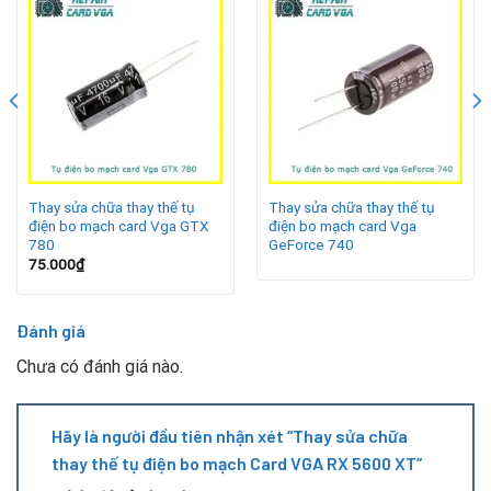
Dấu hiệu cho thấy tụ điện RX 5600 XT bị hư
Khi tụ điện xuống cấp hoặc hỏng, card sẽ xuất hiện nhiều
dấu hiệu bất thường:
Card quạt vẫn chạy nhưng máy không nhận tín hiệu hình
ảnh.
Thay sửa chữa thay thế tụ
Thay sửa chữa thay thế tụ
điện bo mạch card Vga GTX
điện bo mạch card Vga
Hình bị nhiễu, sai màu, xuất hiện sọc hoặc artefacts.
780
GeForce 740
75.000
₫
Máy tính sập nguồn khi chơi game hoặc chạy phần mềm
nặng.
Đánh giá
Card rất nóng dù hệ thống tản nhiệt vẫn hoạt động.
Chưa có đánh giá nào.
Tụ điện phồng, rỉ chất lỏng hoặc cháy đen.
Nếu bạn nhận thấy một trong các triệu chứng trên, hãy
Hãy là người đầu tiên nhận xét “Thay sửa chữa
mang card đến Repair Card Vga để được chẩn đoán chính
thay thế tụ điện bo mạch Card VGA RX 5600 XT”
xác và tránh hư hỏng lan rộng.