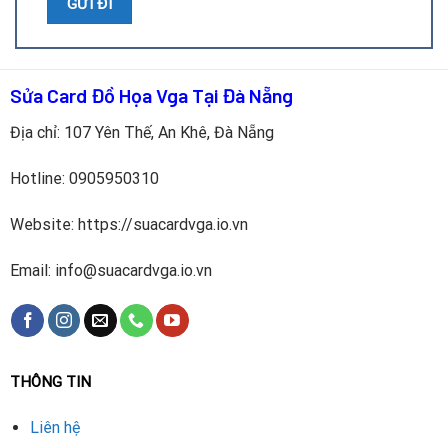
Tất cả đều được thực hiện bởi kỹ thuật viên chuyên sâu,
đảm bảo độ bền và sự an toàn cho GPU.
Sửa Card Đồ Họa Vga Tại Đà Nẵng
Lợi ích sau khi thay tụ điện đúng chuẩn
Địa chỉ: 107 Yên Thế, An Khê, Đà Nẵng
Thay tụ điện chất lượng cho RX 5600 XT mang lại những lợi
ích quan trọng:
Hotline:
0905950310
Ổn định nguồn cấp cho GPU và VRAM.
Website: https://suacardvga.io.vn
Loại bỏ giật lag, treo máy và lỗi hiển thị.
Email: info@suacardvga.io.vn
Hạn chế nguy cơ sập nguồn đột ngột khi tải nặng.
Giảm tình trạng quá nhiệt gây hỏng linh kiện.
Tăng tuổi thọ tổng thể của card đồ họa.
THÔNG TIN
Khôi phục hiệu năng khi chơi game hoặc xử lý đồ họa.
Liên hệ
Đây là bước sửa chữa cần thiết giúp card hoạt động đúng