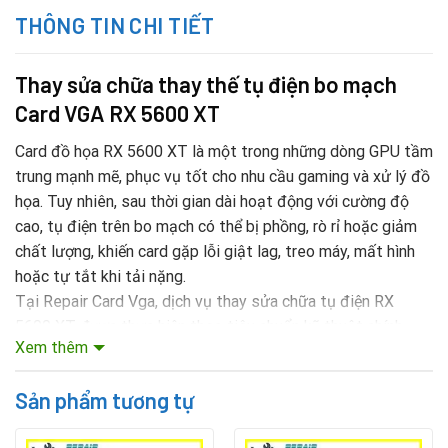
THÔNG TIN CHI TIẾT
Thay sửa chữa thay thế tụ điện bo mạch
Card VGA RX 5600 XT
Card đồ họa RX 5600 XT là một trong những dòng GPU tầm
trung mạnh mẽ, phục vụ tốt cho nhu cầu gaming và xử lý đồ
họa. Tuy nhiên, sau thời gian dài hoạt động với cường độ
cao, tụ điện trên bo mạch có thể bị phồng, rò rỉ hoặc giảm
chất lượng, khiến card gặp lỗi giật lag, treo máy, mất hình
hoặc tự tắt khi tải nặng.
Tại Repair Card Vga, dịch vụ thay sửa chữa tụ điện RX
5600 XT được thực hiện theo tiêu chuẩn kỹ thuật chính
Xem thêm
xác, đảm bảo khôi phục hiệu năng và độ ổn định tối đa cho
card.
Sản phẩm tương tự
Mục lục nội dung