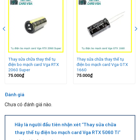
Máy tính thường xuyên sập nguồn hoặc tự khởi động lại
khi chạy ứng dụng nặng.
Màn hình xuất hiện nhiễu, giật lag hoặc màu sắc hiển thị
không chuẩn.
Card đồ họa nóng bất thường dù đã vệ sinh và tra keo
tản nhiệt.
Thay sửa chữa thay thế tụ
Thay sửa chữa thay thế tụ
điện bo mạch card Vga RTX
điện bo mạch card Vga GTX
Một số trường hợp xuất hiện vạch kẻ hoặc sọc trên màn
2060 Super
1660
hình, cảnh báo linh kiện điện tử trên bo mạch bị hỏng.
75.000
₫
75.000
₫
Quy trình thay sửa chữa tụ điện tại Repair Card Vga
Đánh giá
Chưa có đánh giá nào.
Hãy là người đầu tiên nhận xét “Thay sửa chữa
thay thế tụ điện bo mạch card Vga RTX 5060 Ti”