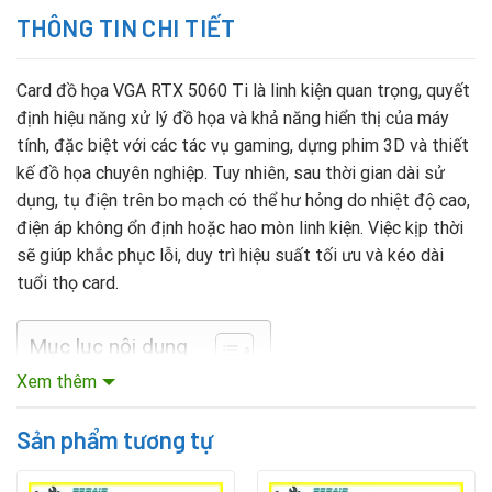
THÔNG TIN CHI TIẾT
Card đồ họa VGA RTX 5060 Ti là linh kiện quan trọng, quyết
định hiệu năng xử lý đồ họa và khả năng hiển thị của máy
tính, đặc biệt với các tác vụ gaming, dựng phim 3D và thiết
kế đồ họa chuyên nghiệp. Tuy nhiên, sau thời gian dài sử
dụng, tụ điện trên bo mạch có thể hư hỏng do nhiệt độ cao,
điện áp không ổn định hoặc hao mòn linh kiện. Việc kịp thời
sẽ giúp khắc phục lỗi, duy trì hiệu suất tối ưu và kéo dài
tuổi thọ card.
Mục lục nội dung
Xem thêm
Dấu hiệu card VGA RTX 5060 Ti cần thay tụ điện
Sản phẩm tương tự
Người dùng có thể nhận biết card gặp sự cố tụ điện qua các
biểu hiện sau: