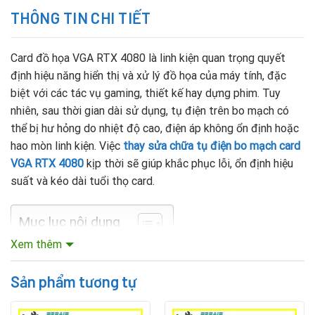
THÔNG TIN CHI TIẾT
Card đồ họa VGA RTX 4080 là linh kiện quan trọng quyết
định hiệu năng hiển thị và xử lý đồ họa của máy tính, đặc
biệt với các tác vụ gaming, thiết kế hay dựng phim. Tuy
nhiên, sau thời gian dài sử dụng, tụ điện trên bo mạch có
thể bị hư hỏng do nhiệt độ cao, điện áp không ổn định hoặc
hao mòn linh kiện. Việc
thay sửa chữa tụ điện bo mạch card
VGA RTX 4080
kịp thời sẽ giúp khắc phục lỗi, ổn định hiệu
suất và kéo dài tuổi thọ card.
Mục lục nội dung
Xem thêm
Dấu hiệu card VGA RTX 4080 cần thay tụ điện
Sản phẩm tương tự
Người dùng có thể nhận biết card gặp sự cố tụ điện qua các
dấu hiệu sau: