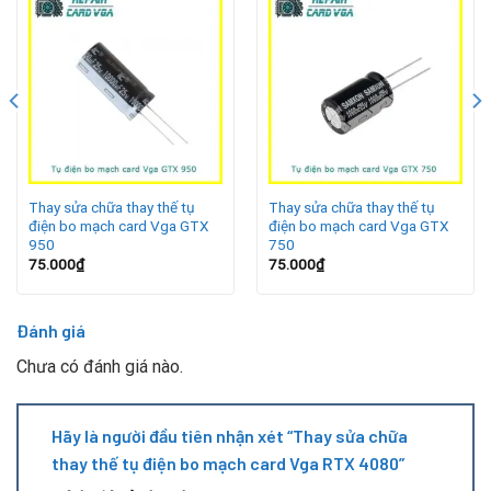
Máy tính thường xuyên sập nguồn hoặc khởi động lại khi
chạy ứng dụng nặng.
Màn hình xuất hiện nhiễu, giật lag hoặc màu sắc hiển thị
không chính xác.
Card đồ họa nóng bất thường dù đã vệ sinh và tra keo
tản nhiệt.
Thay sửa chữa thay thế tụ
Thay sửa chữa thay thế tụ
điện bo mạch card Vga GTX
điện bo mạch card Vga GTX
Một số trường hợp xuất hiện vạch kẻ hoặc sọc trên màn
950
750
hình, cảnh báo bo mạch có linh kiện điện tử bị hỏng.
75.000
₫
75.000
₫
Quy trình thay sửa chữa tụ điện tại Repair Card Vga
Đánh giá
Chưa có đánh giá nào.
Hãy là người đầu tiên nhận xét “Thay sửa chữa
thay thế tụ điện bo mạch card Vga RTX 4080”