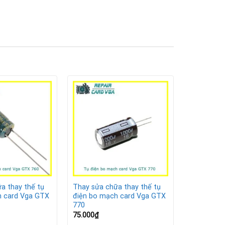
a thay thế tụ
Thay sửa chữa thay thế tụ
h card Vga GTX
điện bo mạch card Vga GTX
770
75.000
₫