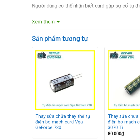
Người dùng có thể nhận biết card gặp sự cố tụ đi
Máy tính thường xuyên sập nguồn hoặc khởi độ
Xem thêm
Màn hình xuất hiện nhiễu, giật lag hoặc màu sắc
Sản phẩm tương tự
Card đồ họa nóng bất thường dù đã vệ sinh và 
Một số trường hợp xuất hiện vạch kẻ hoặc sọc 
Quy trình thay sửa chữa tụ điện
y thế tụ
Thay sửa chữa thay thế tụ
Thay sửa chữa 
d Vga GTX
điện bo mạch card Vga
điện bo mạch c
GeForce 730
3070 Ti
80.000
₫