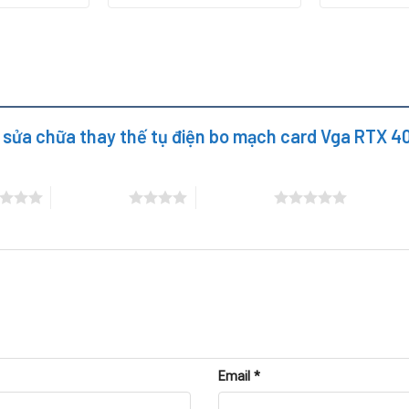
y sửa chữa thay thế tụ điện bo mạch card Vga RTX 4
4 trên 5 sao
5 trên 5 sao
thực hiện quy trình chuyên nghiệp khi thay tụ điện card VGA RTX
ard để xác định chính xác lỗi.
ng đo tụ điện, xác định vị trí hỏng.
 thay mới bằng kỹ thuật hàn chính xác.
Email
*
kiểm tra bằng phần mềm benchmark để đảm bảo hoạt động ổn đị