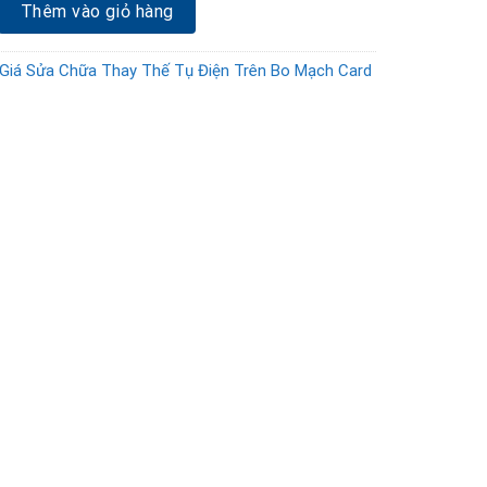
ay thế tụ điện bo mạch card Vga RTX 4070 Ti số lượng
Thêm vào giỏ hàng
Giá Sửa Chữa Thay Thế Tụ Điện Trên Bo Mạch Card