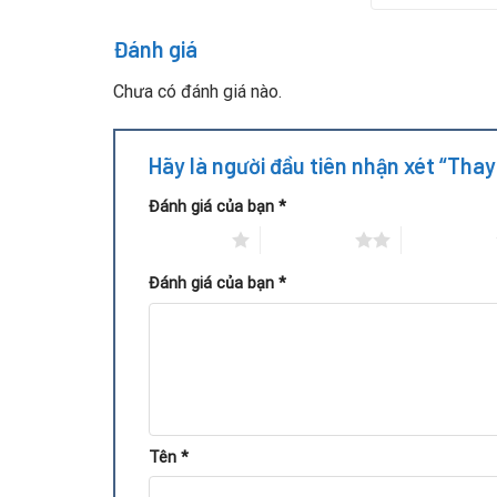
Đánh giá
Chưa có đánh giá nào.
Hãy là người đầu tiên nhận xét “Tha
Đánh giá của bạn
*
1 trên 5 sao
2 trên 5 sao
3 trên 5 sao
Đánh giá của bạn
*
Để đảm bảo an toàn và hiệu quả, Repair Card Vga 
Kiểm tra tổng thể:
Kỹ thuật viên test toàn bộ c
Chuẩn đoán linh kiện:
Sử dụng thiết bị chuyên dụ
Thay thế linh kiện:
Tụ điện chất lượng cao được
Tên
*
Test hiệu năng:
Card được gắn vào hệ thống, 