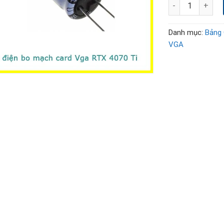
Thay sửa chữa th
Danh mục:
Bảng 
VGA