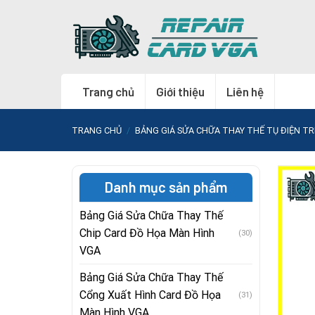
Skip
to
content
Trang chủ
Giới thiệu
Liên hệ
TRANG CHỦ
/
BẢNG GIÁ SỬA CHỮA THAY THẾ TỤ ĐIỆN T
Danh mục sản phẩm
Bảng Giá Sửa Chữa Thay Thế
Chip Card Đồ Họa Màn Hình
(30)
VGA
Bảng Giá Sửa Chữa Thay Thế
Cổng Xuất Hình Card Đồ Họa
(31)
Màn Hình VGA