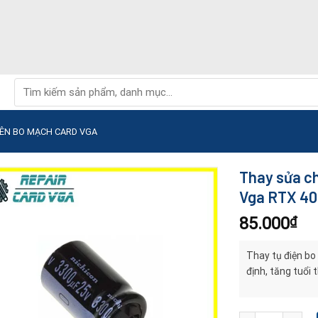
Tìm
kiếm:
RÊN BO MẠCH CARD VGA
Thay sửa ch
Vga RTX 40
85.000
₫
Thay tụ điện bo
định, tăng tuổi 