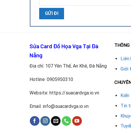
Bàn giao và bảo hành:
Khách hàng nhận hướng d
Ưu điểm khi sửa chữa tại Repai
Đội ngũ kỹ thuật chuyên sâu:
Am hiểu cấu trúc
Linh kiện chính hãng:
Tụ điện chất lượng cao, đ
Sửa Card Đồ Họa Vga Tại Đà
THÔNG 
Chi phí hợp lý:
Báo giá minh bạch trước khi sửa
Nẵng
Liên 
Bảo hành dài hạn:
Cam kết khắc phục triệt để v
Địa chỉ: 107 Yên Thế, An Khê, Đà Nẵng
Giới 
Thời gian nhanh chóng:
Khách hàng nhận lại car
Hotline:
0905950310
CHUYÊ
Lợi ích khi thay tụ điện VGA RT
Website: https://suacardvga.io.vn
Kiến 
Việc thay tụ điện hỏng mang lại nhiều lợi ích:
Tin 
Email: info@suacardvga.io.vn
Nâng cao hiệu suất hiển thị, tránh giật lag khi
Khuy
Tăng tuổi thọ card đồ họa, tiết kiệm chi phí m
Tuyể