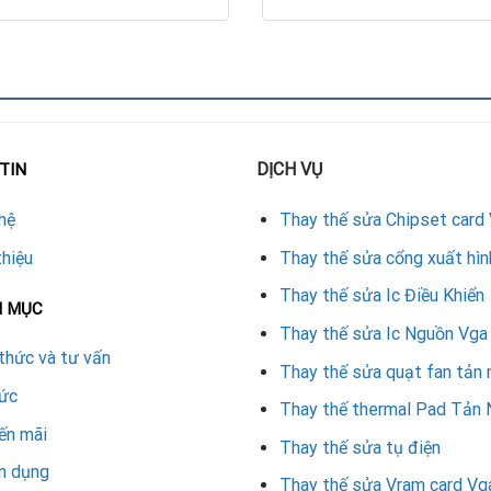
ẫn sử dụng và chính sách bảo hành uy tín.
r Card Vga
 bo mạch VGA, xử lý nhanh mọi sự cố.
ảm bảo độ bền và tương thích tốt.
DỊCH VỤ
TIN
 chữa.
hệ
Thay thế sửa Chipset card
à hỗ trợ sau sửa chữa.
thiệu
Thay thế sửa cổng xuất hìn
d trong thời gian ngắn.
Thay thế sửa Ic Điều Khiển
N MỤC
X 4070 Ti
Thay thế sửa Ic Nguồn Vga
thức và tư vấn
Thay thế sửa quạt fan tản 
tức
Thay thế thermal Pad Tản 
 chơi game hoặc làm việc đồ họa.
ến mãi
Thay thế sửa tụ điện
ua mới.
n dụng
Thay thế sửa Vram card Vg