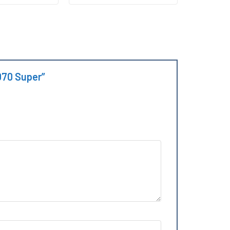
4070 Super”
X 4070 Super:
nh.