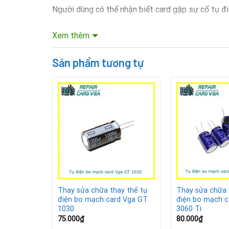
Người dùng có thể nhận biết card gặp sự cố tụ đi
Máy tính thường xuyên sập nguồn hoặc khởi độ
Xem thêm
Màn hình xuất hiện hiện tượng nhiễu, giật lag h
Sản phẩm tương tự
Card đồ họa nóng bất thường dù đã vệ sinh và 
Một số trường hợp xuất hiện vạch kẻ trên màn h
Quy trình thay sửa chữa tụ điện
y thế tụ
Thay sửa chữa thay thế tụ
Thay sửa chữa 
d Vga RTX
điện bo mạch card Vga GT
điện bo mạch c
1030
3060 Ti
75.000
₫
80.000
₫