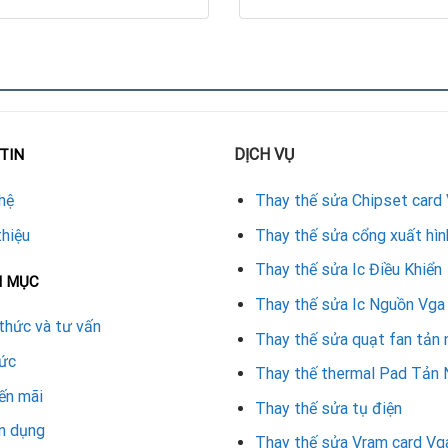
ẫn sử dụng và được bảo hành theo chính sách uy tín.
r Card Vga
mạch VGA, xử lý nhanh mọi sự cố.
ảm bảo độ bền và tương thích tốt.
DỊCH VỤ
TIN
n hành sửa chữa.
hệ
Thay thế sửa Chipset card
à hỗ trợ sau sửa chữa.
thiệu
Thay thế sửa cổng xuất hìn
d trong thời gian ngắn.
Thay thế sửa Ic Điều Khiển
N MỤC
TX 4070 Super
Thay thế sửa Ic Nguồn Vga
thức và tư vấn
Thay thế sửa quạt fan tản 
tức
Thay thế thermal Pad Tản 
 chơi game hoặc làm việc đồ họa.
ến mãi
Thay thế sửa tụ điện
ua mới.
n dụng
Thay thế sửa Vram card Vg