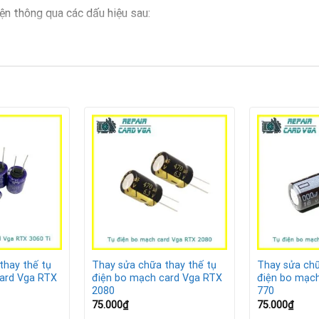
ện thông qua các dấu hiệu sau:
ng lại khi chạy các ứng dụng nặng.
oặc màu sắc hiển thị sai.
tra keo tản nhiệt.
ình, cảnh báo bo mạch có linh kiện điện tử bị hỏng.
 tại Repair Card Vga
thay thế tụ
Thay sửa chữa thay thế tụ
Thay sửa chữ
ard Vga RTX
điện bo mạch card Vga RTX
điện bo mạc
2080
770
75.000
₫
75.000
₫