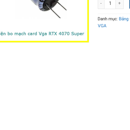
Thay sửa chữa th
Danh mục:
Bảng 
VGA