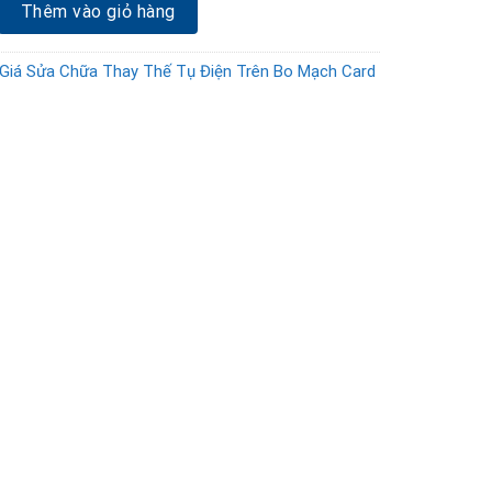
ay thế tụ điện bo mạch card Vga RTX 4070 Super số lượng
Thêm vào giỏ hàng
Giá Sửa Chữa Thay Thế Tụ Điện Trên Bo Mạch Card