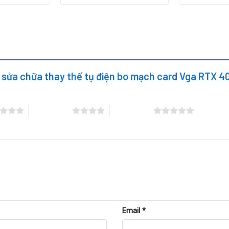
ay sửa chữa thay thế tụ điện bo mạch card Vga RTX 
4 trên 5 sao
5 trên 5 sao
thực hiện quy trình chuyên nghiệp khi thay tụ điện card VGA RT
ard để xác định chính xác lỗi.
n chuyên dụng, xác định vị trí hỏng.
 thay mới bằng kỹ thuật hàn chính xác.
Email
*
kiểm tra bằng phần mềm benchmark để đảm bảo hoạt động ổn đị