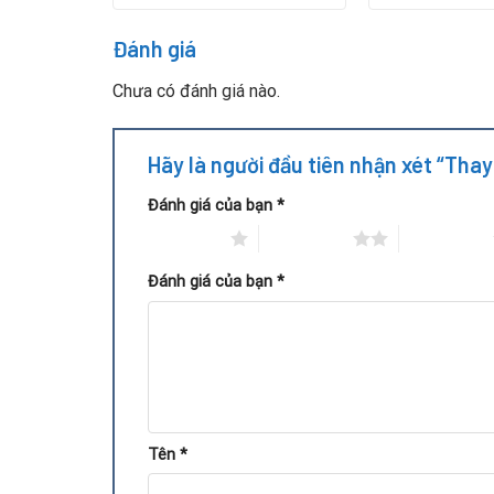
Đánh giá
Chưa có đánh giá nào.
Hãy là người đầu tiên nhận xét “Th
Đánh giá của bạn
*
1 trên 5 sao
2 trên 5 sao
3 trên 5 sao
Đánh giá của bạn
*
Để đảm bảo hiệu quả và an toàn, Repair Card Vga 
Kiểm tra tổng thể:
Kỹ thuật viên test toàn bộ c
Chuẩn đoán linh kiện:
Sử dụng thiết bị đo tụ điệ
Thay thế linh kiện:
Tụ điện chất lượng cao được
Tên
*
Test hiệu năng:
Card được gắn vào hệ thống, 