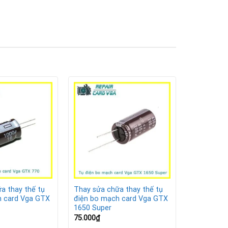
a thay thế tụ
Thay sửa chữa thay thế tụ
h card Vga GTX
điện bo mạch card Vga GTX
1650 Super
75.000
₫