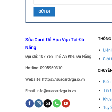
Bàn giao và bảo hành:
Khách hàng nhận hướng d
Ưu điểm khi sửa chữa tại Repai
Kỹ thuật viên chuyên sâu:
Am hiểu cấu trúc bo 
Linh kiện chính hãng:
Tụ điện chất lượng cao, đ
Sửa Card Đồ Họa Vga Tại Đà
THÔNG 
Chi phí hợp lý:
Báo giá minh bạch trước khi tiế
Nẵng
Liên 
Bảo hành dài hạn:
Cam kết khắc phục triệt để v
Địa chỉ: 107 Yên Thế, An Khê, Đà Nẵng
Giới 
Thời gian nhanh chóng:
Khách hàng nhận lại car
Hotline:
0905950310
CHUYÊ
Lợi ích khi thay tụ điện VGA R
Website: https://suacardvga.io.vn
Kiến 
Việc thay tụ điện hỏng mang lại nhiều lợi ích:
Tin 
Email: info@suacardvga.io.vn
Nâng cao hiệu suất hiển thị, giảm giật lag khi
Khuy
Tăng tuổi thọ card đồ họa, tiết kiệm chi phí m
Tuyể