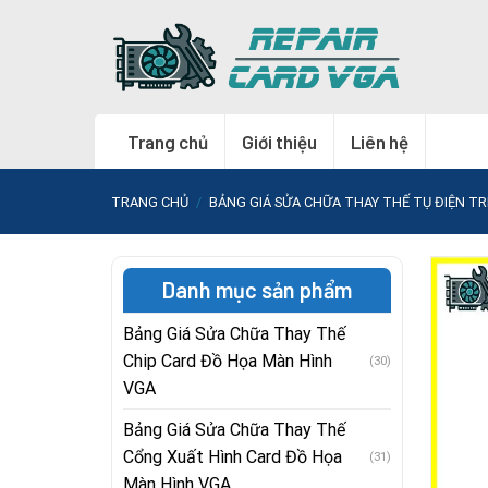
Skip
to
content
Trang chủ
Giới thiệu
Liên hệ
TRANG CHỦ
/
BẢNG GIÁ SỬA CHỮA THAY THẾ TỤ ĐIỆN T
Danh mục sản phẩm
Bảng Giá Sửa Chữa Thay Thế
Chip Card Đồ Họa Màn Hình
(30)
VGA
Bảng Giá Sửa Chữa Thay Thế
Cổng Xuất Hình Card Đồ Họa
(31)
Màn Hình VGA