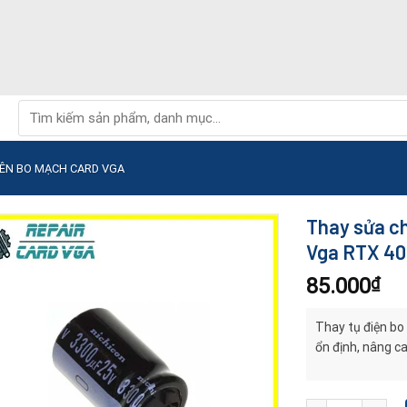
Tìm
kiếm:
RÊN BO MẠCH CARD VGA
Thay sửa ch
Vga RTX 40
85.000
₫
Thay tụ điện bo
ổn định, nâng ca