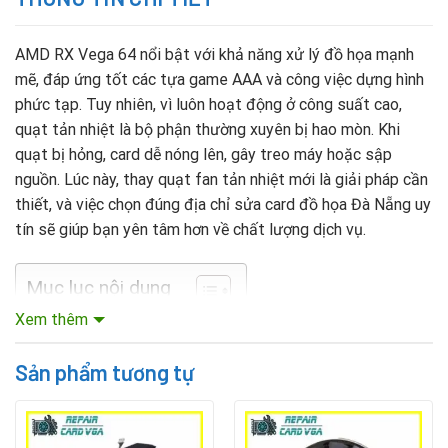
AMD RX Vega 64 nổi bật với khả năng xử lý đồ họa mạnh
mẽ, đáp ứng tốt các tựa game AAA và công việc dựng hình
phức tạp. Tuy nhiên, vì luôn hoạt động ở công suất cao,
quạt tản nhiệt là bộ phận thường xuyên bị hao mòn. Khi
quạt bị hỏng, card dễ nóng lên, gây treo máy hoặc sập
nguồn. Lúc này, thay quạt fan tản nhiệt mới là giải pháp cần
thiết, và việc chọn đúng địa chỉ sửa card đồ họa Đà Nẵng uy
tín sẽ giúp bạn yên tâm hơn về chất lượng dịch vụ.
Mục lục nội dung
Xem thêm
Tại sao cần thay quạt fan RX Vega 64?
Sản phẩm tương tự
Giữ hiệu năng ổn định khi chơi game và làm việc nặng.
Bảo vệ GPU khỏi quá nhiệt, tránh hư hỏng nặng.