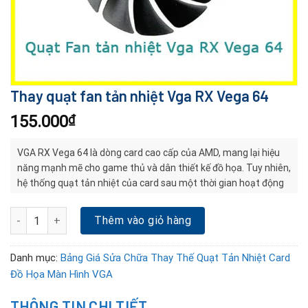
Thay quạt fan tản nhiệt Vga RX Vega 64
155.000
₫
VGA RX Vega 64 là dòng card cao cấp của AMD, mang lại hiệu
năng mạnh mẽ cho game thủ và dân thiết kế đồ họa. Tuy nhiên,
hệ thống quạt tản nhiệt của card sau một thời gian hoạt động
liên tục dễ bị hỏng, giảm khả năng làm mát. Việc thay quạt fan
mới sẽ giúp card duy trì hiệu suất tối đa. Hãy tìm đến địa chỉ sửa
Thay quạt fan tản nhiệt Vga RX Vega 64 số lượng
Thêm vào giỏ hàng
card đồ họa Đà Nẵng để được kiểm tra và thay thế kịp thời.
Danh mục:
Bảng Giá Sửa Chữa Thay Thế Quạt Tản Nhiệt Card
Đồ Họa Màn Hình VGA
THÔNG TIN CHI TIẾT