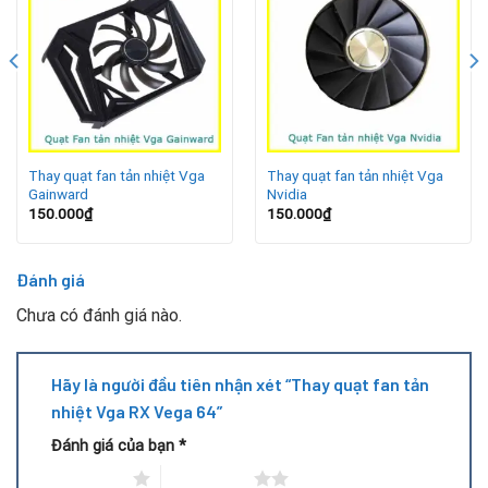
Kéo dài tuổi thọ card, giảm nguy cơ phải thay mới toàn
bộ VGA.
Tiết kiệm chi phí sửa chữa nhờ xử lý đúng lúc.
Dấu hiệu quạt RX Vega 64 bị hỏng
Thay quạt fan tản nhiệt Vga
Thay quạt fan tản nhiệt Vga
Quạt không quay hoặc quay rất yếu.
Gainward
Nvidia
150.000
₫
150.000
₫
Card phát ra tiếng ồn lớn khi hoạt động.
Đánh giá
Nhiệt độ GPU tăng cao bất thường, dễ vượt mức an
Chưa có đánh giá nào.
toàn.
Máy bị treo, sập nguồn khi chạy ứng dụng nặng → cần
Hãy là người đầu tiên nhận xét “Thay quạt fan tản
đem đến địa chỉ sửa card đồ họa Đà Nẵng để kiểm tra.
nhiệt Vga RX Vega 64”
Quy trình thay quạt fan RX Vega 64 tại Đà Nẵng
Đánh giá của bạn
*
1 trên 5 sao
2 trên 5 sao