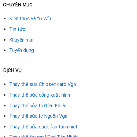
CHUYÊN MỤC
chính hãng và quy trình làm việc minh bạch, nhanh chóng.
Kiến thức và tư vấn
Việc thay quạt fan RX Vega 64 sẽ giúp card hoạt động bền
bỉ, hiệu suất ổn định và giảm nguy cơ hỏng hóc. Đừng chần
Tin tức
chừ, hãy liên hệ ngay với địa chỉ sửa card đồ họa Đà Nẵng
Khuyến mãi
để được tư vấn và hỗ trợ tốt nhất.
Tuyển dụng
Rate this product
DỊCH VỤ
Thay thế sửa Chipset card Vga
Thay thế sửa cổng xuất hình
Thay thế sửa Ic Điều Khiển
Thay thế sửa Ic Nguồn Vga
Thay thế sửa quạt fan tản nhiệt