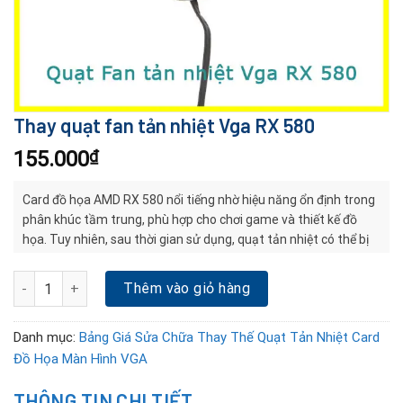
Thay quạt fan tản nhiệt Vga RX 580
155.000
₫
Card đồ họa AMD RX 580 nổi tiếng nhờ hiệu năng ổn định trong
phân khúc tầm trung, phù hợp cho chơi game và thiết kế đồ
họa. Tuy nhiên, sau thời gian sử dụng, quạt tản nhiệt có thể bị
hỏng do bụi bẩn, kẹt trục hoặc vòng bi xuống cấp. Việc thay
quạt fan mới sẽ giúp RX 580 vận hành mượt mà hơn. Nếu card
Thay quạt fan tản nhiệt Vga RX 580 số lượng
Thêm vào giỏ hàng
gặp sự cố nặng, hãy tìm đến dịch vụ sửa VGA ở Đà Nẵng để kiểm
tra và xử lý kịp thời.
Danh mục:
Bảng Giá Sửa Chữa Thay Thế Quạt Tản Nhiệt Card
Đồ Họa Màn Hình VGA
THÔNG TIN CHI TIẾT