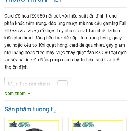
Card đồ họa RX 580 nổi bật với hiệu suất ổn định trong
phân khúc tầm trung, đáp ứng mượt mà nhu cầu gaming Full
HD và các tác vụ đồ họa. Tuy nhiên, quạt tản nhiệt là linh
kiện phải hoạt động liên tục, dễ gặp tình trạng hỏng, quay
yếu hoặc kêu to. Khi quạt hỏng, card dễ quá nhiệt, gây giảm
hiệu năng hoặc treo máy. Việc thay quạt fan RX 580 tại dịch
vụ sửa VGA ở Đà Nẵng giúp card duy trì hiệu suất và tuổi
thọ ổn định.
Mục lục nội dung
Xem thêm
Vì sao cần thay quạt fan VGA RX 580?
Sản phẩm tương tự
Duy trì hiệu năng: Quạt hỏng khiến GPU nóng, giảm tốc
độ xử lý.