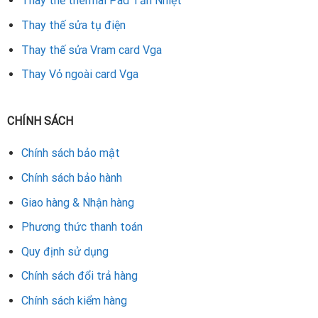
Thay thế thermal Pad Tản Nhiệt
mang đến dịch vụ uy tín – nhanh chóng – giá hợp lý.
Thay thế sửa tụ điện
Khi cần
dịch vụ sửa VGA ở Đà Nẵng
, hãy liên hệ ngay với
Thay thế sửa Vram card Vga
chúng tôi để được hỗ trợ. Chúng tôi đảm bảo giúp card RX
Thay Vỏ ngoài card Vga
580 của bạn hoạt động bền bỉ, ổn định và mượt mà hơn.
Rate this product
CHÍNH SÁCH
Chính sách bảo mật
Chính sách bảo hành
Giao hàng & Nhận hàng
Phương thức thanh toán
Quy định sử dụng
Chính sách đổi trả hàng
Chính sách kiểm hàng