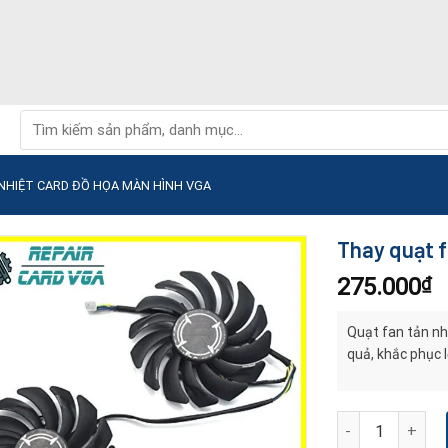
Tìm
kiếm:
NHIỆT CARD ĐỒ HỌA MÀN HÌNH VGA
Thay quạt f
275.000
₫
Quạt fan tản nh
quả, khắc phục l
Thay quạt fan tả