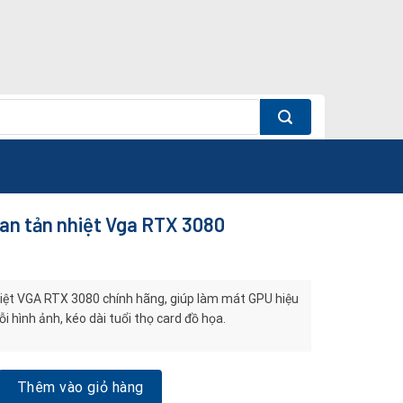
an tản nhiệt Vga RTX 3080
iệt VGA RTX 3080 chính hãng, giúp làm mát GPU hiệu
ỗi hình ảnh, kéo dài tuổi thọ card đồ họa.
n nhiệt Vga RTX 3080 số lượng
Thêm vào giỏ hàng