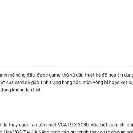
h mẽ hàng đầu, được game thủ và dân thiết kế đồ họa tin dùng n
iệt của card dễ gặp tình trạng hỏng hóc, mòn vòng bi hoặc kẹt b
 động không lên hình.
nh là thay quạt fan tản nhiệt VGA RTX 3080, vừa tiết kiệm chi ph
ồ Họa VGA Tại Đà Nẵng cung cấp quy trình thay quạt chuyên nghi