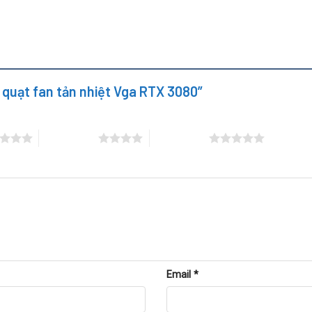
y quạt fan tản nhiệt Vga RTX 3080”
4 trên 5 sao
5 trên 5 sao
Email
*