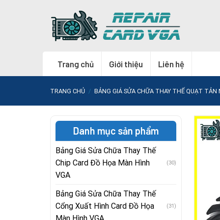
Skip
to
content
Trang chủ
Giới thiệu
Liên hệ
TRANG CHỦ
/
BẢNG GIÁ SỬA CHỮA THAY THẾ QUẠT TẢN 
Danh mục sản phẩm
Bảng Giá Sửa Chữa Thay Thế
Chip Card Đồ Họa Màn Hình
(30)
VGA
Bảng Giá Sửa Chữa Thay Thế
Cổng Xuất Hình Card Đồ Họa
(31)
Màn Hình VGA