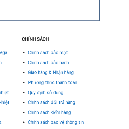
CHÍNH SÁCH
 Vga
Chính sách bảo mật
h
Chính sách bảo hành
Giao hàng & Nhận hàng
Phương thức thanh toán
BẢO HÀNH
1 – 3 tháng
nhiệt
Quy định sử dụng
3 tháng
Nhiệt
Chính sách đổi trả hàng
3 – 6 tháng
Chính sách kiểm hàng
Không bảo hành
a
Chính sách bảo vệ thông tin