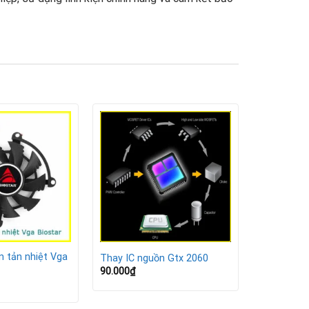
TX 3080 dễ xuất hiện những vấn đề sau:
n tản nhiệt Vga
Thay IC nguồn Gtx 2060
90.000
₫