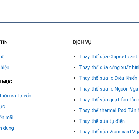
uạt khi xuất hiện những dấu hiệu sau:
ơi game hoặc render.
DỊCH VỤ
TIN
ang, nhòe, giật lag.
hệ
Thay thế sửa Chipset card
thiệu
Thay thế sửa cổng xuất hìn
 fan VGA RTX 3080
Thay thế sửa Ic Điều Khiển
N MỤC
Thay thế sửa Ic Nguồn Vga
GIÁ THAM KHẢO (VNĐ)
thức và tư vấn
350.000 – 450.000
Thay thế sửa quạt fan tản 
tức
600.000 – 750.000
Thay thế thermal Pad Tản 
ến mãi
850.000 – 1.100.000
Thay thế sửa tụ điện
n dụng
150.000 – 250.000
Thay thế sửa Vram card Vg