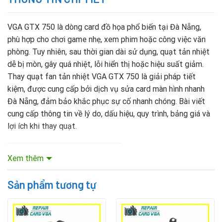
VGA GTX 750 là dòng card đồ họa phổ biến tại Đà Nẵng,
phù hợp cho chơi game nhẹ, xem phim hoặc công việc văn
phòng. Tuy nhiên, sau thời gian dài sử dụng, quạt tản nhiệt
dễ bị mòn, gây quá nhiệt, lỗi hiển thị hoặc hiệu suất giảm.
Thay quạt fan tản nhiệt VGA GTX 750 là giải pháp tiết
kiệm, được cung cấp bởi dịch vụ sửa card màn hình nhanh
Đà Nẵng, đảm bảo khắc phục sự cố nhanh chóng. Bài viết
cung cấp thông tin về lý do, dấu hiệu, quy trình, bảng giá và
lợi ích khi thay quạt.
Mục lục nội dung
Xem thêm
Sản phẩm tương tự
Vì Sao Cần Thay Quạt Fan Tản Nhiệt VGA GTX 750?
Quạt tản nhiệt giữ GPU ở nhiệt độ ổn định. Khi quạt hỏng,
card gặp các vấn đề: