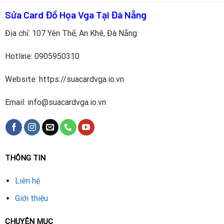
thực tế.
Sửa Card Đồ Họa Vga Tại Đà Nẵng
Bàn giao cho khách hàng
kèm bảo hành.
Địa chỉ: 107 Yên Thế, An Khê, Đà Nẵng
Lợi Ích Khi Thay Chipset VGA RX480 Tại [Tên
Hotline:
0905950310
Trung Tâm]
Website: https://suacardvga.io.vn
Đội ngũ kỹ thuật viên giàu kinh nghiệm.
Email: info@suacardvga.io.vn
Trang thiết bị hiện đại, đảm bảo độ chính xác cao.
Chipset RX480 zin, nguồn gốc rõ ràng.
Bảo hành dài hạn, hỗ trợ kỹ thuật sau sửa chữa.
THÔNG TIN
Giá cả minh bạch, tiết kiệm so với mua VGA mới.
Liên hệ
Cam Kết Dịch Vụ
Giới thiệu
Sửa đúng bệnh – báo đúng giá
.
CHUYÊN MỤC