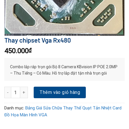
Thay chipset Vga Rx480
450.000
₫
Combo lắp ráp trọn gói Bộ 8 Camera KBvision IP POE 2.0MP
– Thu Tiếng – Có Màu. Hỗ trợ lắp đặt tận nhà trọn gói
Thay chipset Vga Rx480 số lượng
Thêm vào giỏ hàng
Danh mục:
Bảng Giá Sửa Chữa Thay Thế Quạt Tản Nhiệt Card
Đồ Họa Màn Hình VGA