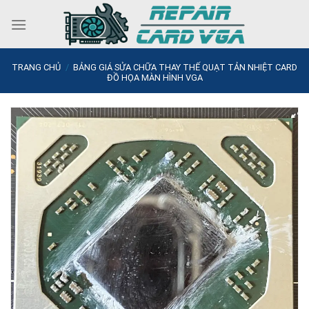
Skip
to
content
TRANG CHỦ
/
BẢNG GIÁ SỬA CHỮA THAY THẾ QUẠT TẢN NHIỆT CARD
ĐỒ HỌA MÀN HÌNH VGA