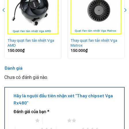
Card VGA RX480 nóng bất thường, quạt quay nhanh
nhưng hiệu suất yếu.
Máy hay treo, tự khởi động lại khi chạy game hoặc phần
mềm đồ họa nặng.
Thay quạt fan tản nhiệt Vga
Thay quạt fan tản nhiệt Vga
AMD
Matrox
Test bằng phần mềm không nhận đúng thông số VGA.
150.000
₫
150.000
₫
Những dấu hiệu này thường xuất phát từ lỗi
chipset GPU
–
Đánh giá
bộ phận quan trọng nhất của card đồ họa.
Chưa có đánh giá nào.
Hãy là người đầu tiên nhận xét “Thay chipset Vga
Rx480”
Đánh giá của bạn
*
1 trên 5 sao
2 trên 5 sao