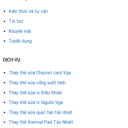
Không phát sinh chi phí ngoài báo giá.
Kiến thức và tư vấn
Hoàn tiền nếu không khắc phục được lỗi.
Tin tức
Khuyến mãi
Liên Hệ Thay Chipset VGA RX480
Tuyển dụng
Nếu card đồ họa RX480 của bạn đang gặp vấn đề, đừng vội
bỏ đi hay thay mới tốn kém. Hãy liên hệ ngay với
dịch vụ
sửa Vga Đà Nẵng
để được kiểm tra và thay chipset VGA
DỊCH VỤ
RX480 nhanh chóng, hiệu quả.
Thay thế sửa Chipset card Vga
5/5 - (1 bình chọn)
Thay thế sửa cổng xuất hình
Thay thế sửa Ic Điều Khiển
Thay thế sửa Ic Nguồn Vga
Thay thế sửa quạt fan tản nhiệt
Thay thế thermal Pad Tản Nhiệt