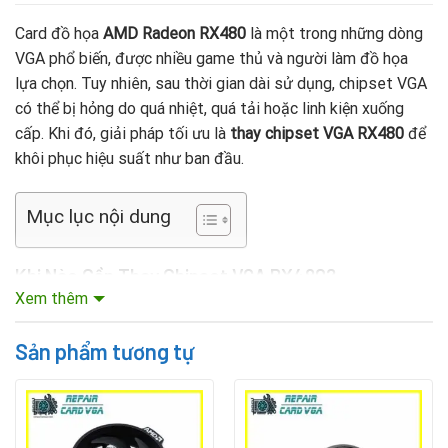
Card đồ họa
AMD Radeon RX480
là một trong những dòng
VGA phổ biến, được nhiều game thủ và người làm đồ họa
lựa chọn. Tuy nhiên, sau thời gian dài sử dụng, chipset VGA
có thể bị hỏng do quá nhiệt, quá tải hoặc linh kiện xuống
cấp. Khi đó, giải pháp tối ưu là
thay chipset VGA RX480
để
khôi phục hiệu suất như ban đầu.
Mục lục nội dung
Khi Nào Cần Thay Chipset VGA RX480?
Xem thêm
Bạn nên mang VGA đến trung tâm sửa chữa khi gặp các
hiện tượng:
Sản phẩm tương tự
Máy tính nhận card nhưng không lên hình.
Hình ảnh bị sọc ngang, nhiễu màu hoặc vỡ hình.