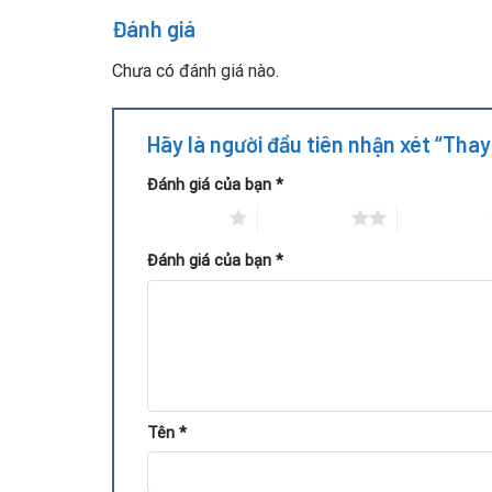
Đánh giá
Chưa có đánh giá nào.
Hãy là người đầu tiên nhận xét “Tha
Đánh giá của bạn
*
1 trên 5 sao
2 trên 5 sao
3 trên 5 sao
Đánh giá của bạn
*
Tên
*
Quy trình thay quạt fan VGA GT