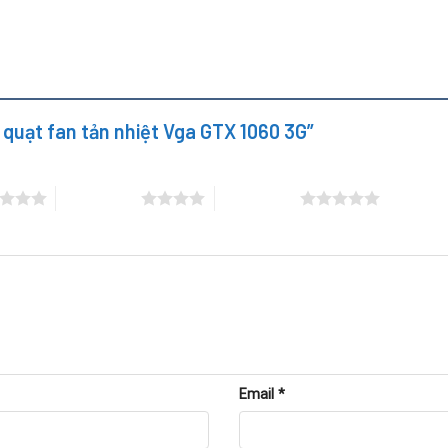
y quạt fan tản nhiệt Vga GTX 1060 3G”
4 trên 5 sao
5 trên 5 sao
Email
*
X 1060 3G