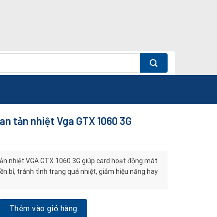
an tản nhiệt Vga GTX 1060 3G
ản nhiệt VGA GTX 1060 3G giúp card hoạt động mát
ền bỉ, tránh tình trạng quá nhiệt, giảm hiệu năng hay
n nhiệt Vga GTX 1060 3G số lượng
Thêm vào giỏ hàng