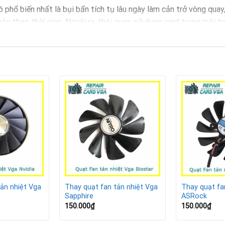
ó phổ biến nhất là bụi bẩn tích tụ lâu ngày làm cản trở vòng qua
mòn theo thời gian. Ngoài ra, thói quen sử dụng card trong môi t
uạt VGA GTX 1060 3G
hoạt động.
ặc render.
 tra và thay quạt sớm để tránh làm hỏng chip GPU hoặc giảm hiệ
ản nhiệt Vga
Thay quạt fan tản nhiệt Vga
Thay quạt fa
Sapphire
ASRock
150.000
₫
150.000
₫