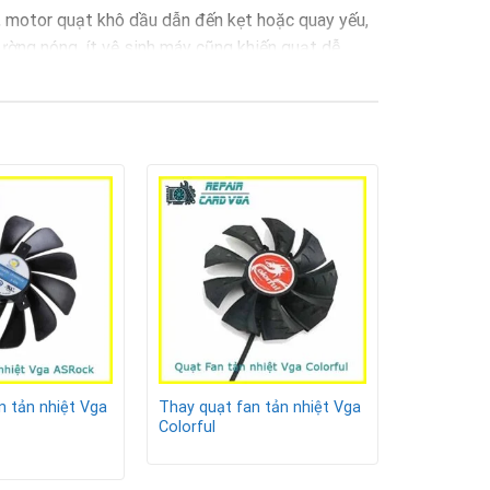
y, motor quạt khô dầu dẫn đến kẹt hoặc quay yếu,
rường nóng, ít vệ sinh máy cũng khiến quạt dễ
u năng.
n tản nhiệt Vga
Thay quạt fan tản nhiệt Vga
Colorful