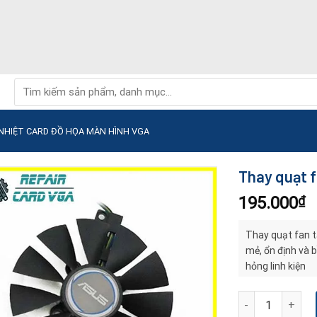
Tìm
kiếm:
NHIỆT CARD ĐỒ HỌA MÀN HÌNH VGA
Thay quạt f
195.000
₫
Thay quạt fan t
mẻ, ổn định và b
hỏng linh kiện
Thay quạt fan tả