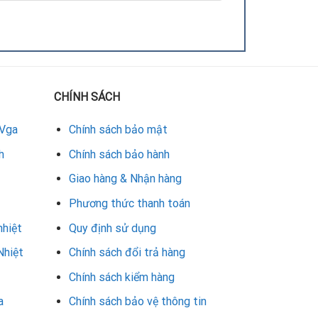
mới tương thích hoặc chính hãng, tra keo tản nhiệt
nh 3 tháng.
CHÍNH SÁCH
h 3 tháng.
 Vga
Chính sách bảo mật
út, bảo hành 3 – 6 tháng.
h
Chính sách bảo hành
Giao hàng & Nhận hàng
Phương thức thanh toán
nhiệt
Quy định sử dụng
g khi chơi game. Ngoài ra, quạt mới sẽ vận hành êm
Nhiệt
Chính sách đổi trả hàng
Chính sách kiểm hàng
a
Chính sách bảo vệ thông tin