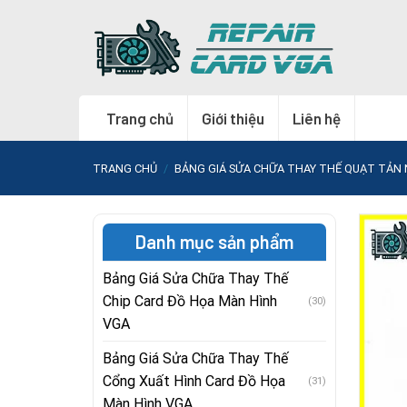
Skip
to
content
Trang chủ
Giới thiệu
Liên hệ
TRANG CHỦ
/
BẢNG GIÁ SỬA CHỮA THAY THẾ QUẠT TẢN 
Danh mục sản phẩm
Bảng Giá Sửa Chữa Thay Thế
Chip Card Đồ Họa Màn Hình
(30)
VGA
Bảng Giá Sửa Chữa Thay Thế
Cổng Xuất Hình Card Đồ Họa
(31)
Màn Hình VGA