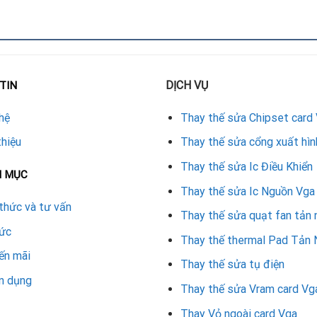
.
DỊCH VỤ
TIN
ồn.
hệ
Thay thế sửa Chipset card
thiệu
Thay thế sửa cổng xuất hìn
Thay thế sửa Ic Điều Khiển
N MỤC
Thay thế sửa Ic Nguồn Vga
thức và tư vấn
Thay thế sửa quạt fan tản 
tức
Thay thế thermal Pad Tản 
h.
ến mãi
Thay thế sửa tụ điện
 cách
n dụng
Thay thế sửa Vram card Vg
A.
Thay Vỏ ngoài card Vga