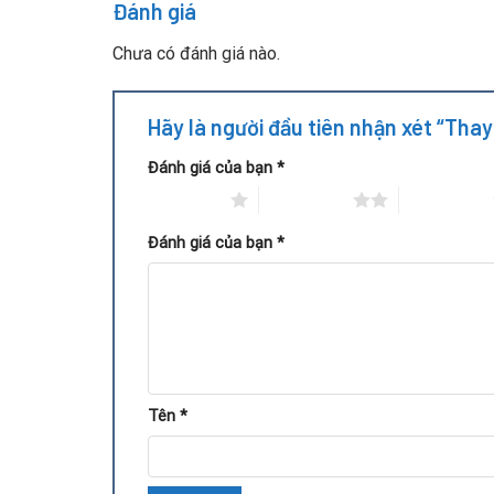
Card gặp sự cố như
sửa card VGA cháy
nhưng k
Đánh giá
Quy trình thay IC nguồn VGA R
Chưa có đánh giá nào.
Hãy là người đầu tiên nhận xét “Tha
Đánh giá của bạn
*
1 trên 5 sao
2 trên 5 sao
3 trên 5 sao
Đánh giá của bạn
*
Tên
*