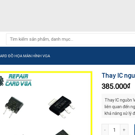
Tìm
kiếm:
CARD ĐỒ HỌA MÀN HÌNH VGA
Thay IC ng
385.000
₫
Thay IC nguồn V
liên quan đến ng
khả năng xử lý 
Thay IC nguồn V