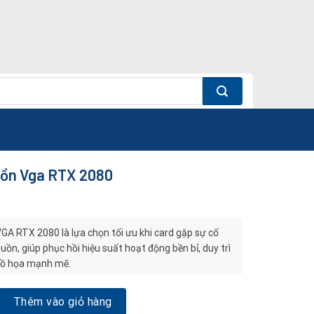
uồn Vga RTX 2080
GA RTX 2080 là lựa chọn tối ưu khi card gặp sự cố
uồn, giúp phục hồi hiệu suất hoạt động bền bỉ, duy trì
đồ họa mạnh mẽ.
ga RTX 2080 số lượng
Thêm vào giỏ hàng