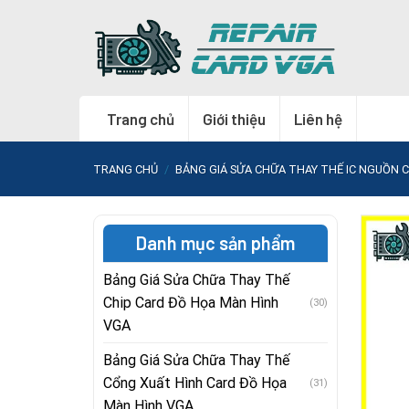
Skip
to
content
Trang chủ
Giới thiệu
Liên hệ
TRANG CHỦ
/
BẢNG GIÁ SỬA CHỮA THAY THẾ IC NGUỒN 
Danh mục sản phẩm
Bảng Giá Sửa Chữa Thay Thế
Chip Card Đồ Họa Màn Hình
(30)
VGA
Bảng Giá Sửa Chữa Thay Thế
Cổng Xuất Hình Card Đồ Họa
(31)
Màn Hình VGA