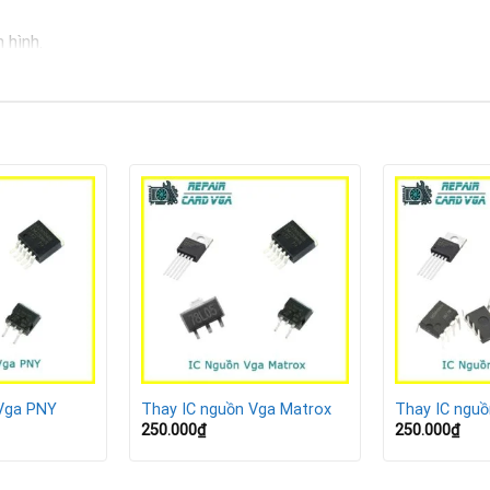
 hình.
háy.
ải nặng.
ị hỏng
ếu tản nhiệt.
ặc chập chờn.
 Vga PNY
Thay IC nguồn Vga Matrox
Thay IC ngu
250.000
₫
250.000
₫
.