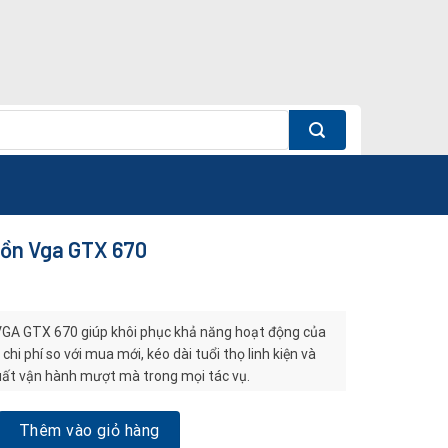
uồn Vga GTX 670
VGA GTX 670 giúp khôi phục khả năng hoạt động của
chi phí so với mua mới, kéo dài tuổi thọ linh kiện và
ất vận hành mượt mà trong mọi tác vụ.
ga GTX 670 số lượng
Thêm vào giỏ hàng