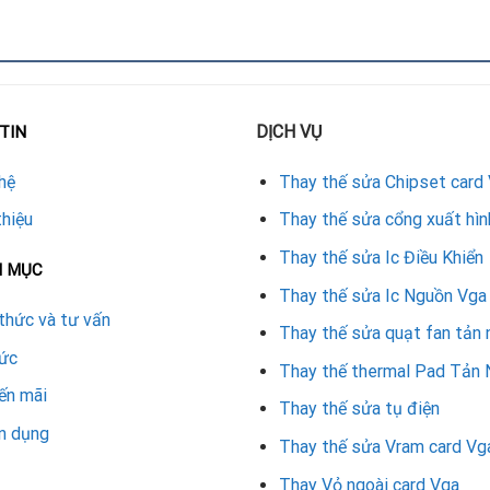
ng và loại trừ các linh kiện khác.
DỊCH VỤ
TIN
ể tháo IC, tránh làm hỏng bo mạch.
hệ
Thay thế sửa Chipset card
thiệu
Thay thế sửa cổng xuất hìn
hích và độ bền cao cho card.
Thay thế sửa Ic Điều Khiển
N MỤC
g, đảm bảo hoạt động ổn định.
Thay thế sửa Ic Nguồn Vga
thức và tư vấn
hướng dẫn sử dụng.
Thay thế sửa quạt fan tản 
tức
Thay thế thermal Pad Tản 
 cách
ến mãi
Thay thế sửa tụ điện
ại.
n dụng
Thay thế sửa Vram card Vg
Thay Vỏ ngoài card Vga