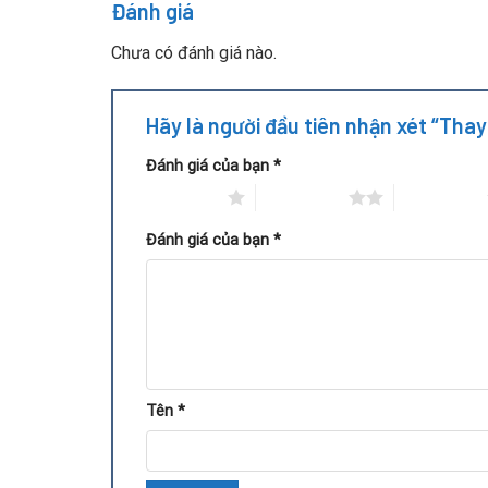
Linh kiện đã xuống cấp theo thời gian hoặc IC
Đánh giá
Quy trình thay IC nguồn VGA G
Chưa có đánh giá nào.
Hãy là người đầu tiên nhận xét “Tha
Đánh giá của bạn
*
1 trên 5 sao
2 trên 5 sao
3 trên 5 sao
Đánh giá của bạn
*
Tên
*