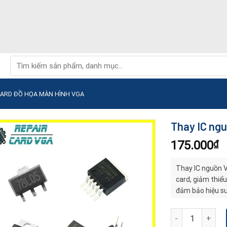
Tìm
kiếm:
CARD ĐỒ HỌA MÀN HÌNH VGA
Thay IC ng
175.000
₫
Thay IC nguồn 
card, giảm thiểu 
đảm bảo hiệu su
Thay IC nguồn V