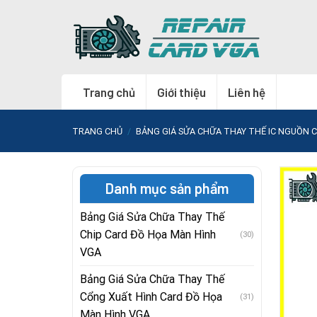
Skip
to
content
Trang chủ
Giới thiệu
Liên hệ
TRANG CHỦ
/
BẢNG GIÁ SỬA CHỮA THAY THẾ IC NGUỒN 
Danh mục sản phẩm
Bảng Giá Sửa Chữa Thay Thế
Chip Card Đồ Họa Màn Hình
(30)
VGA
Bảng Giá Sửa Chữa Thay Thế
Cổng Xuất Hình Card Đồ Họa
(31)
Màn Hình VGA