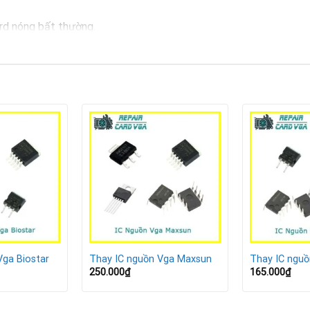
rd nóng bất thường.
y, hoặc lỗi màu.
 nặng.
g bình thường.
ị hỏng
 quá thấp.
quá tải IC nguồn.
C.
Vga Biostar
Thay IC nguồn Vga Maxsun
Thay IC ngu
250.000
₫
165.000
₫
ợt công suất thiết kế.