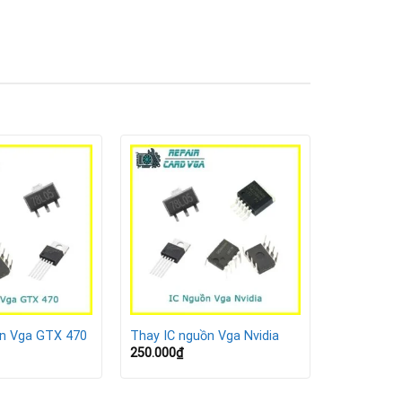
ồn Vga GTX 470
Thay IC nguồn Vga Nvidia
250.000
₫