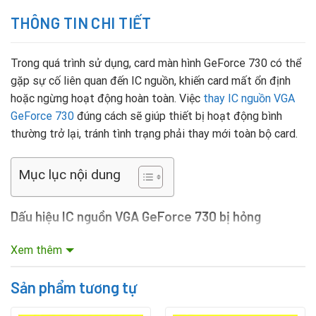
THÔNG TIN CHI TIẾT
Trong quá trình sử dụng, card màn hình GeForce 730 có thể
gặp sự cố liên quan đến IC nguồn, khiến card mất ổn định
hoặc ngừng hoạt động hoàn toàn. Việc
thay IC nguồn VGA
GeForce 730
đúng cách sẽ giúp thiết bị hoạt động bình
thường trở lại, tránh tình trạng phải thay mới toàn bộ card.
Mục lục nội dung
Dấu hiệu IC nguồn VGA GeForce 730 bị hỏng
Máy tính khởi động nhưng không nhận card VGA.
Xem thêm
Card không lên hình, xuất hiện màn hình đen.
Sản phẩm tương tự
Quạt VGA không quay hoặc quay bất thường.