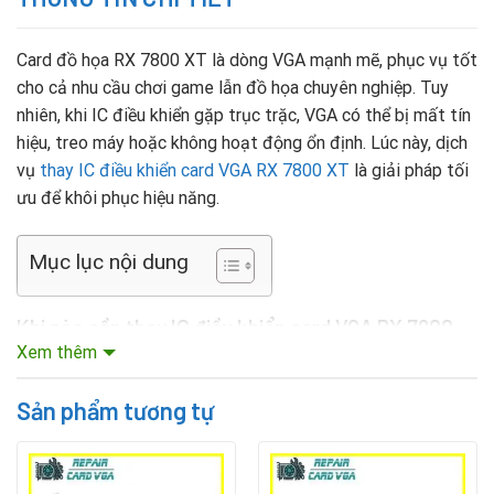
Card đồ họa RX 7800 XT là dòng VGA mạnh mẽ, phục vụ tốt
cho cả nhu cầu chơi game lẫn đồ họa chuyên nghiệp. Tuy
nhiên, khi IC điều khiển gặp trục trặc, VGA có thể bị mất tín
hiệu, treo máy hoặc không hoạt động ổn định. Lúc này, dịch
vụ
thay IC điều khiển card VGA RX 7800 XT
là giải pháp tối
ưu để khôi phục hiệu năng.
Mục lục nội dung
Khi nào cần thay IC điều khiển card VGA RX 7800
XT?
Xem thêm
Card không nhận tín hiệu, màn hình tối đen khi khởi động.
Sản phẩm tương tự
Xuất hiện lỗi sọc ngang, sọc dọc hoặc hình ảnh bị vỡ.
Máy tính thường xuyên treo, giật lag bất thường khi