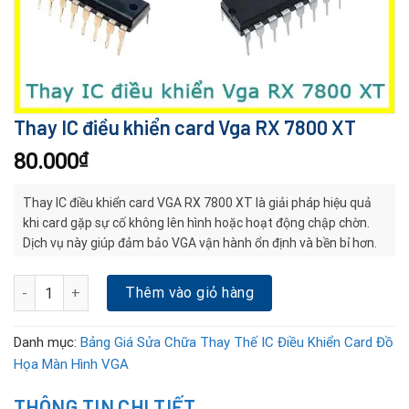
Thay IC điều khiển card Vga RX 7800 XT
80.000
₫
Thay IC điều khiển card VGA RX 7800 XT là giải pháp hiệu quả
khi card gặp sự cố không lên hình hoặc hoạt động chập chờn.
Dịch vụ này giúp đảm bảo VGA vận hành ổn định và bền bỉ hơn.
Thay IC điều khiển card Vga RX 7800 XT số lượng
Thêm vào giỏ hàng
Danh mục:
Bảng Giá Sửa Chữa Thay Thế IC Điều Khiển Card Đồ
Họa Màn Hình VGA
THÔNG TIN CHI TIẾT