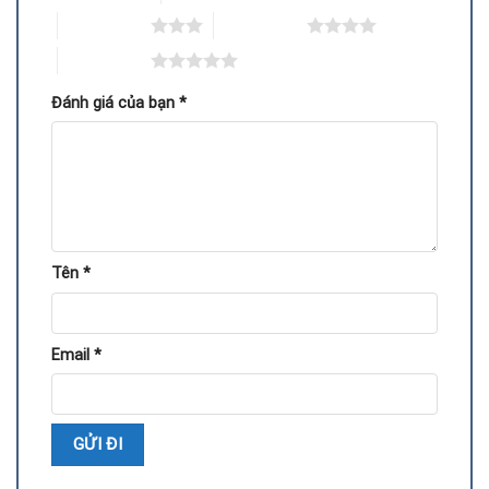
3 trên 5 sao
4 trên 5 sao
5 trên 5 sao
Đánh giá của bạn
*
Tiếp nhận card và kiểm tra tình trạng thực tế.
Tên
*
Xác định nguyên nhân hỏng IC điều khiển.
Tháo IC cũ và thay bằng IC mới chính hãng.
Email
*
Kiểm tra và test hiệu năng VGA trên hệ thống.
Bàn giao kèm hướng dẫn bảo quản, sử dụng.