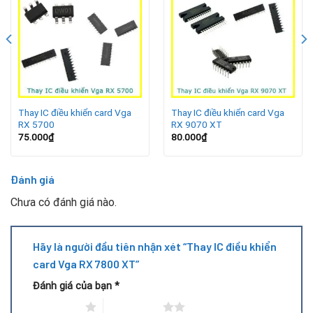
chạy đồ họa hoặc game.
IC quá nóng, cháy nổ hoặc có dấu hiệu hư hỏng vật lý.
Lợi ích khi thay IC điều khiển VGA RX 7800 XT
Khắc phục triệt để các lỗi hiển thị, giúp VGA hoạt động
Thay IC điều khiển card Vga
Thay IC điều khiển card Vga
mượt mà.
RX 5700
RX 9070 XT
75.000
₫
80.000
₫
Tăng độ ổn định cho hệ thống, tránh tình trạng treo máy
liên tục.
Đánh giá
Chưa có đánh giá nào.
Tiết kiệm chi phí so với việc mua card mới.
Kéo dài tuổi thọ và duy trì hiệu năng bền bỉ cho VGA.
Hãy là người đầu tiên nhận xét “Thay IC điều khiển
card Vga RX 7800 XT”
Quy trình thay IC điều khiển card VGA RX 7800 XT
Đánh giá của bạn
*
1 trên 5 sao
2 trên 5 sao