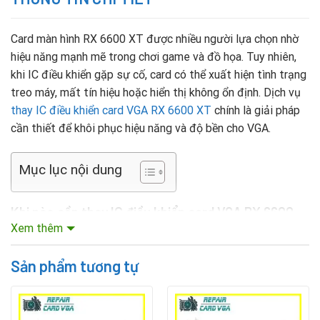
Card màn hình RX 6600 XT được nhiều người lựa chọn nhờ
hiệu năng mạnh mẽ trong chơi game và đồ họa. Tuy nhiên,
khi IC điều khiển gặp sự cố, card có thể xuất hiện tình trạng
treo máy, mất tín hiệu hoặc hiển thị không ổn định. Dịch vụ
thay IC điều khiển card VGA RX 6600 XT
chính là giải pháp
cần thiết để khôi phục hiệu năng và độ bền cho VGA.
Mục lục nội dung
Khi nào cần thay IC điều khiển card VGA RX 6600
XT?
Xem thêm
Màn hình không hiển thị dù card vẫn nhận nguồn.
Sản phẩm tương tự
Máy tính bị treo, tự khởi động lại khi chạy ứng dụng
nặng.