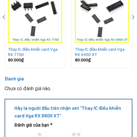
VGA nóng nhanh bất thường, hoạt động kém ổn định.
Hình ảnh bị giật, nhiễu hoặc vỡ hình khi sử dụng.
Lợi ích khi thay IC điều khiển VGA RX 6600 XT
Giúp VGA hoạt động mượt mà, ổn định như ban đầu.
Thay IC điều khiển card Vga
Thay IC điều khiển card Vga
RX 7700
RX 6900 XT
Hạn chế lỗi phát sinh và ngăn ngừa hư hỏng sang các linh
80.000
₫
80.000
₫
kiện khác.
Đánh giá
Tiết kiệm chi phí sửa chữa so với việc mua card mới.
Chưa có đánh giá nào.
Quy trình thay IC điều khiển card VGA RX 6600 XT
Hãy là người đầu tiên nhận xét “Thay IC điều khiển
card Vga RX 6600 XT”
Đánh giá của bạn
*
1 trên 5 sao
2 trên 5 sao