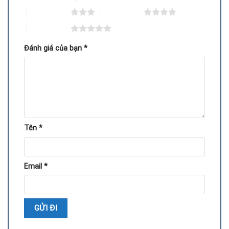
hơn.
3 trên 5 sao
4 trên 5 sao
Duy trì cấu hình máy: Không ảnh hưởng đến các linh kiện
5 trên 5 sao
khác trong hệ thống.
Đánh giá của bạn
*
Quy trình thay IC điều khiển card VGA RX 7600 XT
Tên
*
Email
*
Quy trình thay IC điều khiển cần thực hiện bởi kỹ thuật viên
có chuyên môn: