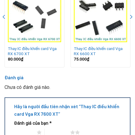
VGA nóng bất thường hoặc tự tắt khi chạy ứng dụng
nặng.
Card bị treo, xuất hiện sọc hình hoặc giật lag.
Quạt VGA quay không ổn định hoặc không hoạt động.
Thay IC điều khiển card Vga
Thay IC điều khiển card Vga
RX 6700 XT
RX 6600 XT
Đây là những biểu hiện thường gặp khi IC điều khiển gặp sự
80.000
₫
75.000
₫
cố và cần được xử lý kịp thời.
Lợi ích khi thay IC điều khiển VGA RX 7600 XT
Đánh giá
Chưa có đánh giá nào.
Khôi phục hiệu năng VGA: Card hoạt động ổn định, xử lý
hình ảnh mượt mà hơn.
Hãy là người đầu tiên nhận xét “Thay IC điều khiển
Tiết kiệm chi phí: Chi phí thay IC rẻ hơn nhiều so với việc
card Vga RX 7600 XT”
mua card mới.
Đánh giá của bạn
*
Kéo dài tuổi thọ: Card được phục hồi và vận hành bền bỉ
1 trên 5 sao
2 trên 5 sao