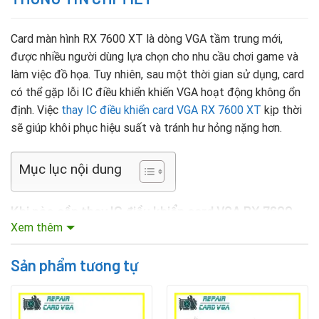
Card màn hình RX 7600 XT là dòng VGA tầm trung mới,
được nhiều người dùng lựa chọn cho nhu cầu chơi game và
làm việc đồ họa. Tuy nhiên, sau một thời gian sử dụng, card
có thể gặp lỗi IC điều khiển khiến VGA hoạt động không ổn
định. Việc
thay IC điều khiển card VGA RX 7600 XT
kịp thời
sẽ giúp khôi phục hiệu suất và tránh hư hỏng nặng hơn.
Mục lục nội dung
Khi nào cần thay IC điều khiển card VGA RX 7600
XT?
Xem thêm
Người dùng nên kiểm tra và thay IC điều khiển khi VGA RX
Sản phẩm tương tự
7600 XT có các dấu hiệu:
Máy khởi động nhưng không lên hình, màn hình đen.